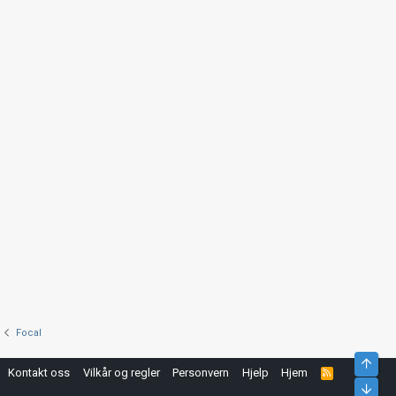
Focal
Top
Kontakt oss
Vilkår og regler
Personvern
Hjelp
Hjem
R
S
Bunn