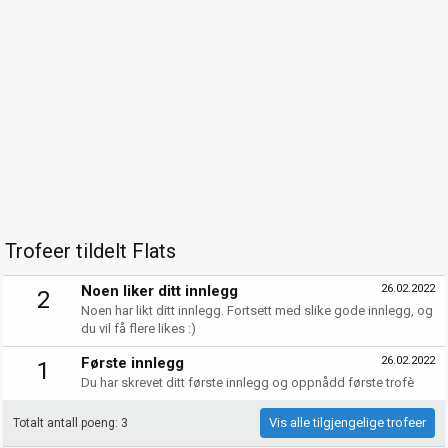
Trofeer tildelt Flats
Noen liker ditt innlegg
26.02.2022
2
Noen har likt ditt innlegg. Fortsett med slike gode innlegg, og
du vil få flere likes :)
Første innlegg
26.02.2022
1
Du har skrevet ditt første innlegg og oppnådd første trofè
Vis alle tilgjengelige trofeer
Totalt antall poeng: 3