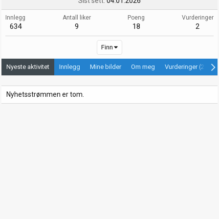
Sist sett
04.01.2026
Innlegg
Antall liker
Poeng
Vurderinger
634
9
18
2
Finn
Nyeste aktivitet
Innlegg
Mine bilder
Om meg
Vurderinger (2)
Nyhetsstrømmen er tom.