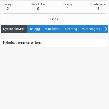
Innlegg
Antall liker
Poeng
Vurderinger
2
0
1
3
Finn
Nyeste aktivitet
Innlegg
Mine bilder
Om meg
Vurderinger (3)
Nyhetsstrømmen er tom.