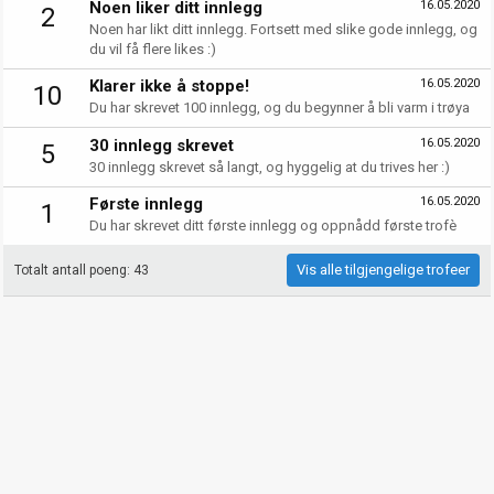
Noen liker ditt innlegg
16.05.2020
2
Noen har likt ditt innlegg. Fortsett med slike gode innlegg, og
du vil få flere likes :)
Klarer ikke å stoppe!
16.05.2020
10
Du har skrevet 100 innlegg, og du begynner å bli varm i trøya
30 innlegg skrevet
16.05.2020
5
30 innlegg skrevet så langt, og hyggelig at du trives her :)
Første innlegg
16.05.2020
1
Du har skrevet ditt første innlegg og oppnådd første trofè
Vis alle tilgjengelige trofeer
Totalt antall poeng: 43