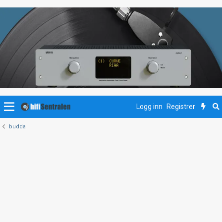
Logg inn
Registrer
budda