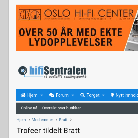
Hjem
Forum
Torget
Nytt innhol
Online nå
Oversikt over butikker
Hjem
Medlemmer
Bratt
Trofeer tildelt Bratt