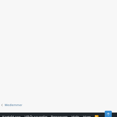
Medlemmer
Top
Kontakt oss
Vilkår og regler
Personvern
Hjelp
Hjem
R