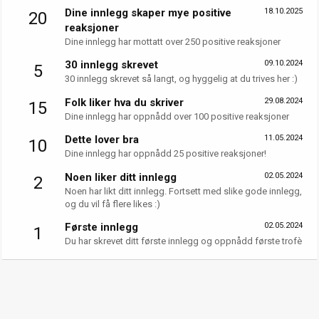
Dine innlegg skaper mye positive
18.10.2025
20
reaksjoner
Dine innlegg har mottatt over 250 positive reaksjoner
30 innlegg skrevet
09.10.2024
5
30 innlegg skrevet så langt, og hyggelig at du trives her :)
Folk liker hva du skriver
29.08.2024
15
Dine innlegg har oppnådd over 100 positive reaksjoner
Dette lover bra
11.05.2024
10
Dine innlegg har oppnådd 25 positive reaksjoner!
Noen liker ditt innlegg
02.05.2024
2
Noen har likt ditt innlegg. Fortsett med slike gode innlegg,
og du vil få flere likes :)
Første innlegg
02.05.2024
1
Du har skrevet ditt første innlegg og oppnådd første trofè