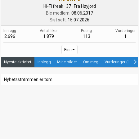
Hi-Fi freak
·
37
·
Fra
Høyjord
Ble medlem
08.06.2017
Sist sett
15.07.2026
Innlegg
Antall liker
Poeng
Vurderinger
2.696
1.879
113
1
Finn
Nyeste aktivitet
Innlegg
Mine bilder
Om meg
Vurderinger (1)
Nyhetsstrømmen er tom.