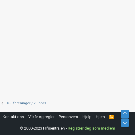
Hi-Fi foreninger / klubber
Top
Kontakt oss
Vilkår og regler
Personvern
Hjelp
Hjem
R
S
Bunn
S
© 2000-2023 Hifisentralen -
Registrer deg som medlem