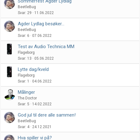
Sommerfest Agder Lydlag
BeetleBug
Svar
29
11.06.2022
Agder Lydlag besøker…
BeetleBug
Svar
6
07.06.2022
Test av Audio Technica MM
Flageborg
Svar
13
05.06.2022
Lytte dag/kveld
Flageborg
Svar
1
04.06.2022
Målinger
The.Doctor
Svar
5
14.02.2022
God jul til dere alle sammen!
BeetleBug
Svar
4
24.12.2021
Hva spiller vi på?