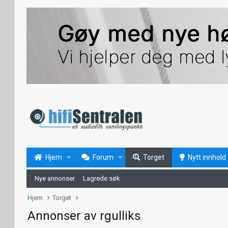
Hjem
Forum
Torget
Nytt innhold
Nye annonser
Lagrede søk
Hjem
Torget
Annonser av rgulliks