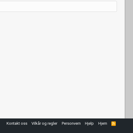
Kontakt oss
Vilkår og regler
Personvern
Hjelp
Hjem
R
S
S