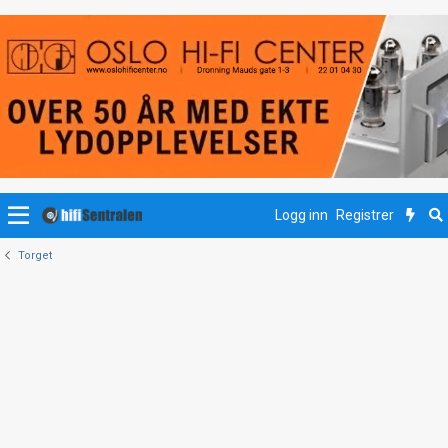
Logg inn
Registrer
Torget