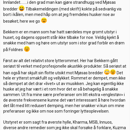
Innlandet……..i den grad man kan gjøre strandhugg ved Mjøsas
bredder
Tilbakemeldingen (med skrift) kokte på sedvanlig vis
bort i kålen, men med håp om at jeg fremdeles husker noe av
besøket; here we go
Bekkern er en mann som har hatt særdeles mye gromt utstyr i
huset, og dagens oppsett står ikke tilbake for noe. Veldig kjekt å
snakke med ham og høre om utstyr som i stor grad forblir en drøm
på Foldnes
Først av alt det relativt store lytterommet. Her har Bekkern gått
seriøst til verket med profesjonelle akustikk-produkter. Så seriøst at
han også har skjult sin flotte utsikt mot Mjøsas bredder
Det
hele er ytterst smakfullt og vellykket. Rommet er dempet, men ikke
så dempet at det drar «livet» ut av musikken. Jeg kan egentlig ikke
huske at jeg har vært i et rom hvor det er så behagelig å snakke
sammen. Ut fra mine sære preferanser om litt ekstra «englestøv» i
de øverste frekvensene kunne det vært interessant å høre hvordan
det låt med litt redusert demping, men her snakker vi kun om mine
preferanser og ikke om noe som forringer lytteoplevelsen.
Utstyret er som sagt fra øverste hylle, Kharma, MSB, Innuos,
diverse andre remedier som jeg ikke skal forsøke å forklare, Kuzma