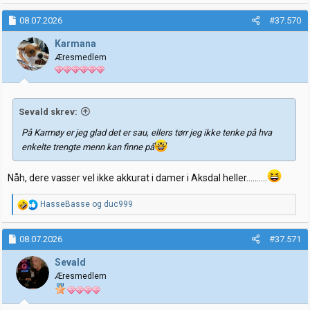
a
k
08.07.2026
#37.570
s
j
Karmana
o
Æresmedlem
n
e
r
:
Sevald skrev:
På Karmøy er jeg glad det er sau, ellers tørr jeg ikke tenke på hva
enkelte trengte menn kan finne på
Nåh, dere vasser vel ikke akkurat i damer i Aksdal heller……….
R
HasseBasse
og
duc999
e
a
k
08.07.2026
#37.571
s
j
Sevald
o
Æresmedlem
n
e
r