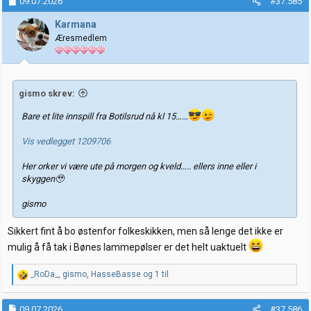
09.07.2026
#37.585
s
j
Karmana
o
Æresmedlem
n
e
r
:
gismo skrev:
Bare et lite innspill fra Botilsrud nå kl 15……
Vis vedlegget 1209706
Her orker vi være ute på morgen og kveld….. ellers inne eller i
skyggen🥹
gismo
Sikkert fint å bo østenfor folkeskikken, men så lenge det ikke er
mulig å få tak i Bønes lammepølser er det helt uaktuelt
R
_RoDa_
,
gismo
,
HasseBasse
og 1 til
e
a
k
09.07.2026
#37.586