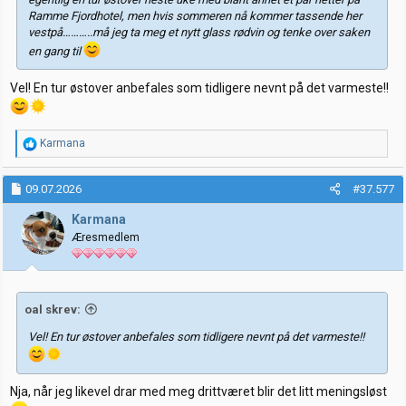
Ramme Fjordhotel, men hvis sommeren nå kommer tassende her
vestpå………..må jeg ta meg et nytt glass rødvin og tenke over saken
en gang til
Vel! En tur østover anbefales som tidligere nevnt på det varmeste!!
R
Karmana
e
a
k
09.07.2026
#37.577
s
j
Karmana
o
Æresmedlem
n
e
r
:
oal skrev:
Vel! En tur østover anbefales som tidligere nevnt på det varmeste!!
Nja, når jeg likevel drar med meg drittværet blir det litt meningsløst