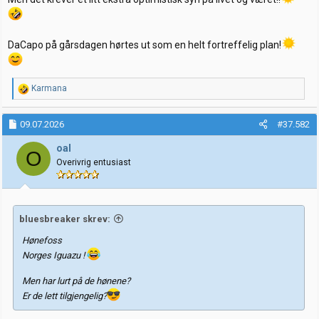
DaCapo på gårsdagen hørtes ut som en helt fortreffelig plan!
R
Karmana
e
a
k
09.07.2026
#37.582
s
j
oal
O
o
Overivrig entusiast
n
e
r
:
bluesbreaker skrev:
Hønefoss
Norges Iguazu !
Men har lurt på de hønene?
Er de lett tilgjengelig?