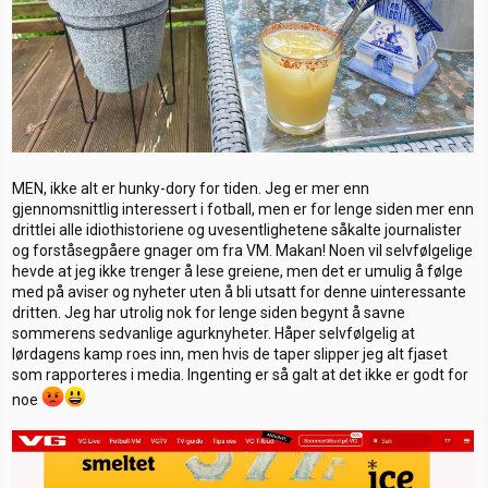
MEN, ikke alt er hunky-dory for tiden. Jeg er mer enn
gjennomsnittlig interessert i fotball, men er for lenge siden mer enn
drittlei alle idiothistoriene og uvesentlighetene såkalte journalister
og forståsegpåere gnager om fra VM. Makan! Noen vil selvfølgelige
hevde at jeg ikke trenger å lese greiene, men det er umulig å følge
med på aviser og nyheter uten å bli utsatt for denne uinteressante
dritten. Jeg har utrolig nok for lenge siden begynt å savne
sommerens sedvanlige agurknyheter. Håper selvfølgelig at
lørdagens kamp roes inn, men hvis de taper slipper jeg alt fjaset
som rapporteres i media. Ingenting er så galt at det ikke er godt for
noe