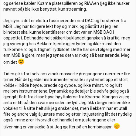
og seriøse kabler. Kuzma platespilleren og RIAAen (jeg ikke husker
navnet på) ble ikke benyttet, kun streaming.
Jeg synes det er ekstra fascinerende med DAC og forsterker fra
MSB. Jeg har tidligere lekt høy og mørk, og påstått at jeg i en
blindtest skal kunne identifiserer om det var en MSB DAC i
oppsettet. Det hadde helt sikkert buklandet ganske så kraftig, men
jeg synes jeg hos Bekkern kjente igjen lyden og ikke minst den
fullkomne ro og luftighet i lydbildet. Dette har selvfølgelig med mer
enn MSB å gjøre, men jeg synes det var riktig så besnærende. Meg
om det
Tiden gikk fort selv om vi nok masserte øregangene i nærmere fire
timer. Når det gjelder instrumenter «malte» systemet opp et stort
«bilde» i både høyde, bredde og dybde, og ikke minst, ro og luft
mellom instrumentene. Dynamikk og detaljer ble selvfølgelig også
gjengitt flott fra disse bøse høyttalerne fra Kharma. Klangen vil jeg
anta er litt på den «varme» siden av lyd. Jeg fikk i begynnelsen ikke
vokalen til å sitte helt slik jeg ønsker det, men Bekkern har et utall
filte og andre valg å justere med og etter litt justering låt det nydelig
også i mine ører. Hvorvidt det handlet om justeringene eller
tilvenning er vanskelig å si. Jeg gjetter på en kombinasjon