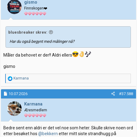
j
gismo
o
Finnskogen❤️
n
e
r
:
bluesbreaker skrev:
Har du også begynt med målinger nå?
Måler da behovet er der!! Aldri ellers
gismo
R
Karmana
e
a
k
10.07.2026
#37.588
s
j
Karmana
o
Æresmedlem
n
e
r
:
Bedre sent enn aldri er det vel noe som heter. Skulle skrive noen ord
etter besøket hos
@bekkern
etter mitt siste strandhugg på