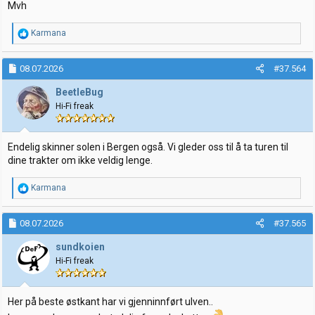
Mvh
R
Karmana
e
a
k
08.07.2026
#37.564
s
j
BeetleBug
o
Hi-Fi freak
n
e
r
:
Endelig skinner solen i Bergen også. Vi gleder oss til å ta turen til
dine trakter om ikke veldig lenge.
R
Karmana
e
a
k
08.07.2026
#37.565
s
j
sundkoien
o
Hi-Fi freak
n
e
r
:
Her på beste østkant har vi gjenninnført ulven..