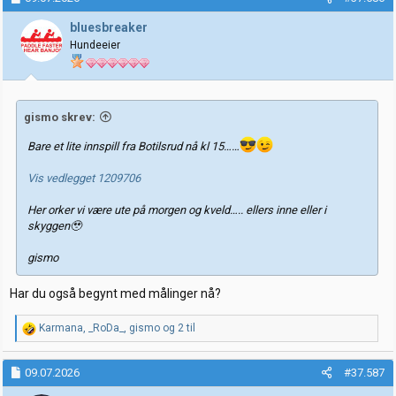
s
j
bluesbreaker
o
Hundeeier
n
e
r
:
gismo skrev:
Bare et lite innspill fra Botilsrud nå kl 15……
Vis vedlegget 1209706
Her orker vi være ute på morgen og kveld….. ellers inne eller i
skyggen🥹
gismo
Har du også begynt med målinger nå?
R
Karmana
,
_RoDa_
,
gismo
og 2 til
e
a
k
09.07.2026
#37.587
s