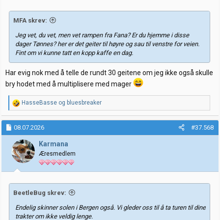
r
:
MFA skrev:
Jeg vet, du vet, men vet rampen fra Fana? Er du hjemme i disse
dager Tønnes? her er det geiter til høyre og sau til venstre for veien.
Fint om vi kunne tatt en kopp kaffe en dag.
Har evig nok med å telle de rundt 30 geitene om jeg ikke også skulle
bry hodet med å multiplisere med mager
R
HasseBasse
og
bluesbreaker
e
a
k
08.07.2026
#37.568
s
j
Karmana
o
Æresmedlem
n
e
r
:
BeetleBug skrev:
Endelig skinner solen i Bergen også. Vi gleder oss til å ta turen til dine
trakter om ikke veldig lenge.