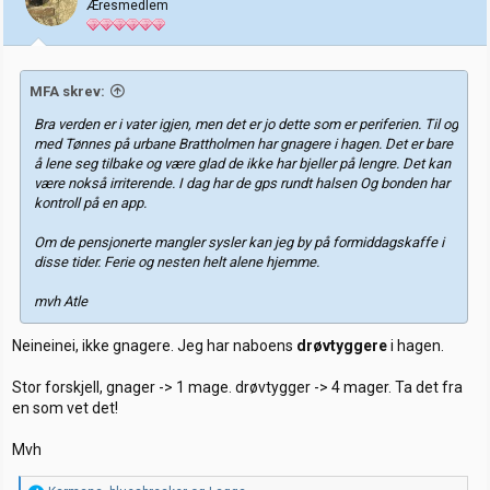
Æresmedlem
r
MFA skrev:
Bra verden er i vater igjen, men det er jo dette som er periferien. Til og
med Tønnes på urbane Brattholmen har gnagere i hagen. Det er bare
å lene seg tilbake og være glad de ikke har bjeller på lengre. Det kan
være nokså irriterende. I dag har de gps rundt halsen Og bonden har
kontroll på en app.
Om de pensjonerte mangler sysler kan jeg by på formiddagskaffe i
disse tider. Ferie og nesten helt alene hjemme.
mvh Atle
Neineinei, ikke gnagere. Jeg har naboens
drøvtyggere
i hagen.
Stor forskjell, gnager -> 1 mage. drøvtygger -> 4 mager. Ta det fra
en som vet det!
Mvh