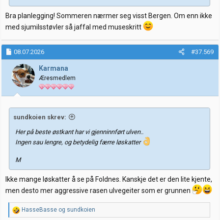
Bra planlegging! Sommeren nærmer seg visst Bergen. Om enn ikke
med sjumilsstøvler så jaffal med museskritt
08.07.2026
#37.569
Karmana
Æresmedlem
sundkoien skrev:
Her på beste østkant har vi gjenninnført ulven..
Ingen sau lengre, og betydelig færre løskatter
M
Ikke mange løskatter å se på Foldnes. Kanskje det er den lite kjente,
men desto mer aggressive rasen ulvegeiter som er grunnen
R
HasseBasse
og
sundkoien
e