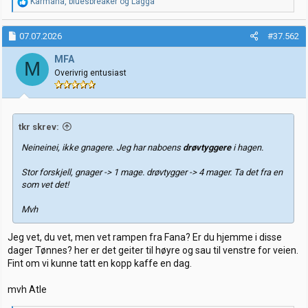
R
Karmana
,
bluesbreaker
og
Lagga
e
a
k
07.07.2026
#37.562
s
j
MFA
M
o
Overivrig entusiast
n
e
r
:
tkr skrev:
Neineinei, ikke gnagere. Jeg har naboens
drøvtyggere
i hagen.
Stor forskjell, gnager -> 1 mage. drøvtygger -> 4 mager. Ta det fra en
som vet det!
Mvh
Jeg vet, du vet, men vet rampen fra Fana? Er du hjemme i disse
dager Tønnes? her er det geiter til høyre og sau til venstre for veien.
Fint om vi kunne tatt en kopp kaffe en dag.
mvh Atle