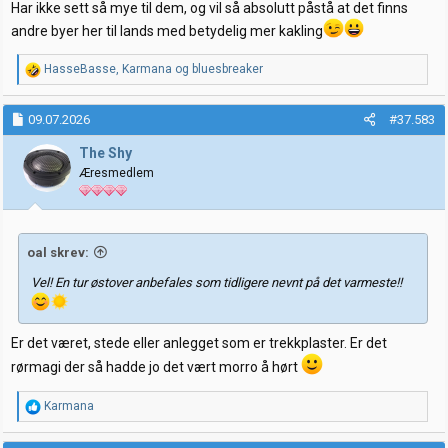
Har ikke sett så mye til dem, og vil så absolutt påstå at det finns
andre byer her til lands med betydelig mer kakling
R
HasseBasse
,
Karmana
og
bluesbreaker
e
a
k
09.07.2026
#37.583
s
j
The Shy
o
Æresmedlem
n
e
r
:
oal skrev:
Vel! En tur østover anbefales som tidligere nevnt på det varmeste!!
Er det været, stede eller anlegget som er trekkplaster. Er det
rørmagi der så hadde jo det vært morro å hørt
R
Karmana
e
a