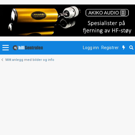
Logg inn
Registrer
Mitt anlegg med bilder og info