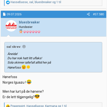
R
HasseBasse
,
oal
,
bluesbreaker
og 1 til
e
a
k
09.07.2026
#37.580
s
j
bluesbreaker
o
Hundeeier
n
e
r
:
oal skrev:
Äneida!
Du har nok hatt litt uflaks!
Sola skinner iallefall alltid her på
Hønefoss
Hønefoss
Norges Iguazu !
Men har lurt på de hønene?
Er de lett tilgjengelig?
R
Powerpoint
,
HasseBasse
,
Karmana
og 1 til