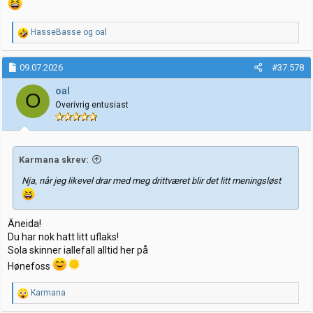
R
HasseBasse
og
oal
e
a
k
09.07.2026
#37.578
s
j
oal
O
o
Overivrig entusiast
n
e
r
:
Karmana skrev:
Nja, når jeg likevel drar med meg drittværet blir det litt meningsløst
Äneida!
Du har nok hatt litt uflaks!
Sola skinner iallefall alltid her på
Hønefoss
R
Karmana
e