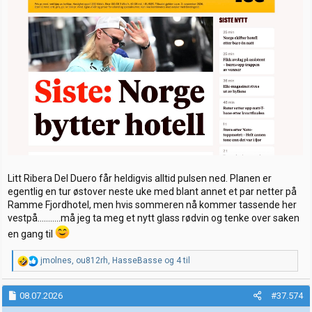
Litt Ribera Del Duero får heldigvis alltid pulsen ned. Planen er
egentlig en tur østover neste uke med blant annet et par netter på
Ramme Fjordhotel, men hvis sommeren nå kommer tassende her
vestpå………..må jeg ta meg et nytt glass rødvin og tenke over saken
en gang til
R
jmolnes
,
ou812rh
,
HasseBasse
og 4 til
e
a
k
08.07.2026
#37.574
s