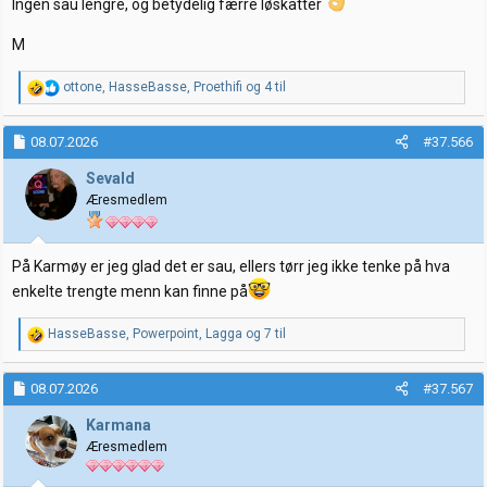
Ingen sau lengre, og betydelig færre løskatter
M
R
ottone
,
HasseBasse
,
Proethifi
og 4 til
e
a
k
08.07.2026
#37.566
s
j
Sevald
o
Æresmedlem
n
e
r
:
På Karmøy er jeg glad det er sau, ellers tørr jeg ikke tenke på hva
enkelte trengte menn kan finne på
R
HasseBasse
,
Powerpoint
,
Lagga
og 7 til
e
a
k
08.07.2026
#37.567
s
j
Karmana
o
Æresmedlem
n
e