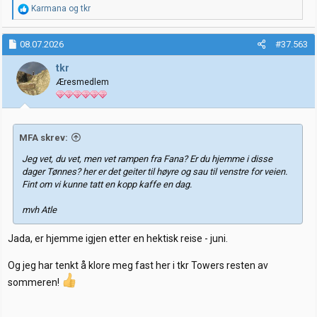
R
Karmana
og
tkr
e
a
k
08.07.2026
#37.563
s
j
tkr
o
Æresmedlem
n
e
r
:
MFA skrev:
Jeg vet, du vet, men vet rampen fra Fana? Er du hjemme i disse
dager Tønnes? her er det geiter til høyre og sau til venstre for veien.
Fint om vi kunne tatt en kopp kaffe en dag.
mvh Atle
Jada, er hjemme igjen etter en hektisk reise - juni.
Og jeg har tenkt å klore meg fast her i tkr Towers resten av
sommeren!