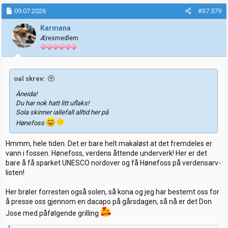
a
k
09.07.2026
#37.579
s
j
Karmana
o
Æresmedlem
n
e
r
:
oal skrev:
Äneida!
Du har nok hatt litt uflaks!
Sola skinner iallefall alltid her på
Hønefoss
Hmmm, hele tiden. Det er bare helt makaløst at det fremdeles er
vann i fossen. Hønefoss, verdens åttende underverk! Her er det
bare å få sparket UNESCO nordover og få Hønefoss på verdensarv-
listen!
Her brøler forresten også solen, så kona og jeg har bestemt oss for
å presse oss gjennom en dacapo på gårsdagen, så nå er det Don
Jose med påfølgende grilling