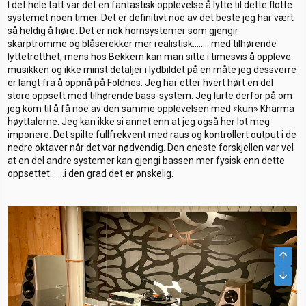
I det hele tatt var det en fantastisk opplevelse å lytte til dette flotte
systemet noen timer. Det er definitivt noe av det beste jeg har vært
så heldig å høre. Det er nok hornsystemer som gjengir
skarptromme og blåserekker mer realistisk………med tilhørende
lyttetretthet, mens hos Bekkern kan man sitte i timesvis å oppleve
musikken og ikke minst detaljer i lydbildet på en måte jeg dessverre
er langt fra å oppnå på Foldnes. Jeg har etter hvert hørt en del
store oppsett med tilhørende bass-system. Jeg lurte derfor på om
jeg kom til å få noe av den samme opplevelsen med «kun» Kharma
høyttalerne. Jeg kan ikke si annet enn at jeg også her lot meg
imponere. Det spilte fullfrekvent med raus og kontrollert output i de
nedre oktaver når det var nødvendig. Den eneste forskjellen var vel
at en del andre systemer kan gjengi bassen mer fysisk enn dette
oppsettet…….i den grad det er ønskelig.