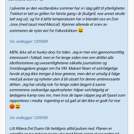
I påvente av den vestlandske sommer har vi i dag gått til ytterligheter.
Trekket er tatt av grillen for første gang i år (kullgrill, noe annet skulle
tatt seg ut), og for å løfte temperaturen har vi blandet oss en Don
Jose (med raust med Mezcal). Kjenner allerede et snev av
sommeren de nyter øst for folkeskikken
Vis vedlegget 1209589
MEN, ikke alt er hunky-dory for tiden. Jeg er mer enn gjennomsnittlig
interessert i fotball, men er for lenge siden mer enn drittlei alle
idiothistoriene og uvesentlighetene såkalte journalister og
forståsegpåere gnager om fra VM. Makan! Noen vil selvfølgelige
hevde at jeg ikke trenger å lese greiene, men det er umulig å følge
med på aviser og nyheter uten å bli utsatt for denne uinteressante
dritten. Jeg har utrolig nok for lenge siden begynt å savne
sommerens sedvanlige agurknyheter. Håper selvfølgelig at
lørdagens kamp roes inn, men hvis de taper slipper jeg alt fjaset som
rapporteres i media. Ingenting er så galt at det ikke er godt for noe
Vis vedlegget 1209590
Litt Ribera Del Duero får heldigvis alltid pulsen ned. Planen er
egentlig en tur østover neste uke med blant annet et par netter på