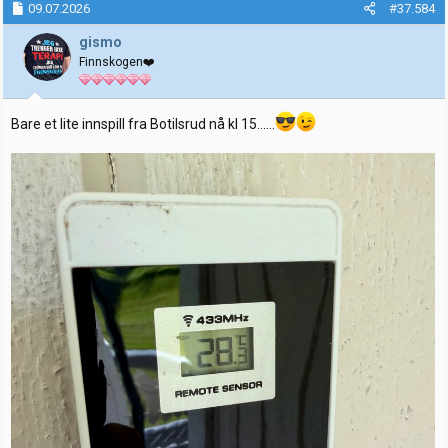
k
09.07.2026
#37.584
s
j
gismo
o
Finnskogen❤️
n
e
r
:
Bare et lite innspill fra Botilsrud nå kl 15……