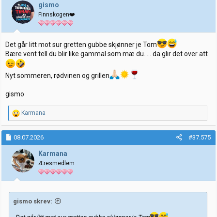
j
gismo
o
Finnskogen❤️
n
e
r
:
Det går litt mot sur gretten gubbe skjønner je Tom
Bære vent tell du blir like gammal som mæ du….. da glir det over att
Nyt sommeren, rødvinen og grillen
gismo
R
Karmana
e
a
k
08.07.2026
#37.575
s
j
Karmana
o
Æresmedlem
n
e
r
:
gismo skrev: