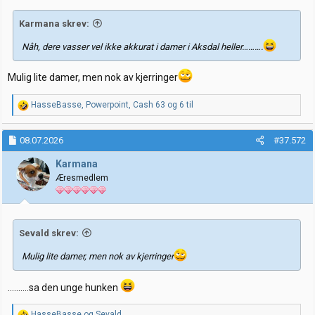
:
Karmana skrev:
Nåh, dere vasser vel ikke akkurat i damer i Aksdal heller……….
Mulig lite damer, men nok av kjerringer
R
HasseBasse
,
Powerpoint
,
Cash 63
og 6 til
e
a
k
08.07.2026
#37.572
s
j
Karmana
o
Æresmedlem
n
e
r
:
Sevald skrev:
Mulig lite damer, men nok av kjerringer
……….sa den unge hunken
R
HasseBasse
og
Sevald