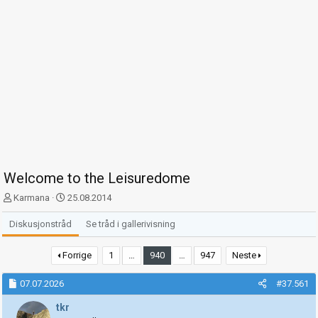
Welcome to the Leisuredome
T
S
Karmana
25.08.2014
r
t
å
a
Diskusjonstråd
Se tråd i gallerivisning
d
r
s
t
Forrige
1
…
940
…
947
Neste
t
d
a
a
07.07.2026
#37.561
r
t
t
o
tkr
e