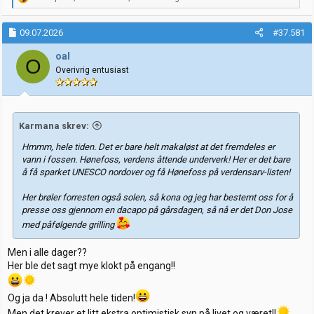
e
a
k
09.07.2026
#37.581
s
j
oal
O
o
Overivrig entusiast
n
e
r
:
Karmana skrev:
Hmmm, hele tiden. Det er bare helt makaløst at det fremdeles er
vann i fossen. Hønefoss, verdens åttende underverk! Her er det bare
å få sparket UNESCO nordover og få Hønefoss på verdensarv-listen!
Her brøler forresten også solen, så kona og jeg har bestemt oss for å
presse oss gjennom en dacapo på gårsdagen, så nå er det Don Jose
med påfølgende grilling
Men i alle dager??
Her ble det sagt mye klokt på engang!!
Og ja da ! Absolutt hele tiden!
Men det krever et litt ekstra optimistisk syn på livet og været!!