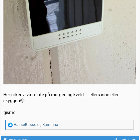
Her orker vi være ute på morgen og kveld….. ellers inne eller i
skyggen🥹
gismo
R
HasseBasse
og
Karmana
e
a
k