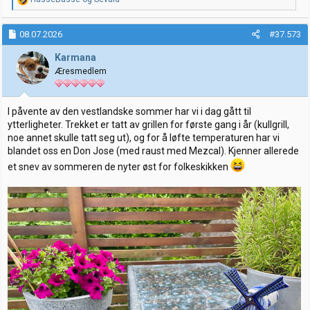
e
a
k
08.07.2026
#37.573
s
j
Karmana
o
Æresmedlem
n
e
r
:
I påvente av den vestlandske sommer har vi i dag gått til
ytterligheter. Trekket er tatt av grillen for første gang i år (kullgrill,
noe annet skulle tatt seg ut), og for å løfte temperaturen har vi
blandet oss en Don Jose (med raust med Mezcal). Kjenner allerede
et snev av sommeren de nyter øst for folkeskikken