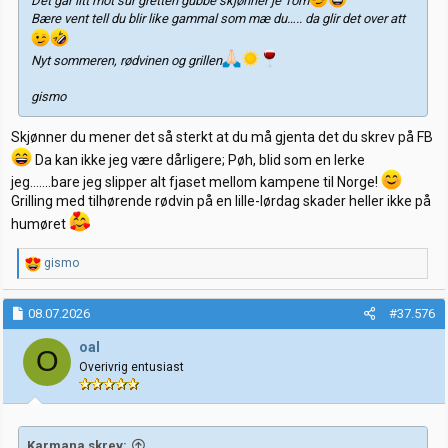
Det går litt mot sur gretten gubbe skjønner je Tom
Bære vent tell du blir like gammal som mæ du….. da glir det over att
Nyt sommeren, rødvinen og grillen
gismo
Skjønner du mener det så sterkt at du må gjenta det du skrev på FB
Da kan ikke jeg være dårligere; Pøh, blid som en lerke
jeg…….bare jeg slipper alt fjaset mellom kampene til Norge!
Grilling med tilhørende rødvin på en lille-lørdag skader heller ikke på
humøret
R
gismo
e
a
k
08.07.2026
#37.576
s
j
oal
O
o
Overivrig entusiast
n
e
r
:
Karmana skrev: