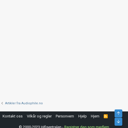
Artikler fra Audiophile.no
Top
Kontakt oss
Vilkår og regler
Personvern
Hjelp
Hjem
R
S
Bunn
S
© 2000-2023 Hifisentralen -
Registrer deg som medlem