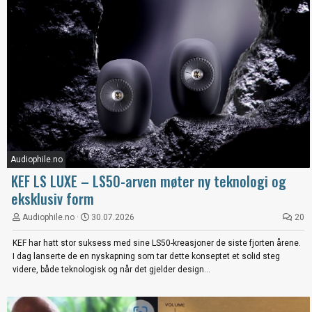
Audiophile.no
KEF LS LUXE – LS50-arven møter ny teknologi og
eksklusiv form
Audiophile.no
30.07.2026
20
KEF har hatt stor suksess med sine LS50-kreasjoner de siste fjorten årene.
I dag lanserte de en nyskapning som tar dette konseptet et solid steg
videre, både teknologisk og når det gjelder design...