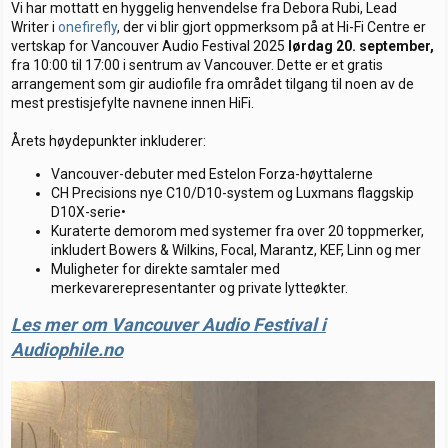
Vi har mottatt en hyggelig henvendelse fra Debora Rubi, Lead
Writer i
onefirefly
, der vi blir gjort oppmerksom på at Hi-Fi Centre er
vertskap for Vancouver Audio Festival 2025
lørdag 20.
september,
fra 10:00 til 17:00 i sentrum av Vancouver. Dette er et gratis
arrangement som gir audiofile fra området tilgang til noen av de
mest prestisjefylte navnene innen HiFi.
Årets høydepunkter inkluderer:
Vancouver-debuter med Estelon Forza-høyttalerne
CH Precisions nye C10/D10-system og Luxmans flaggskip
D10X-serie•
Kuraterte demorom med systemer fra over 20 toppmerker,
inkludert Bowers & Wilkins, Focal, Marantz, KEF, Linn og mer
Muligheter for direkte samtaler med
merkevarerepresentanter og private lytteøkter.
Les mer om Vancouver Audio Festival i
Audiophile.no