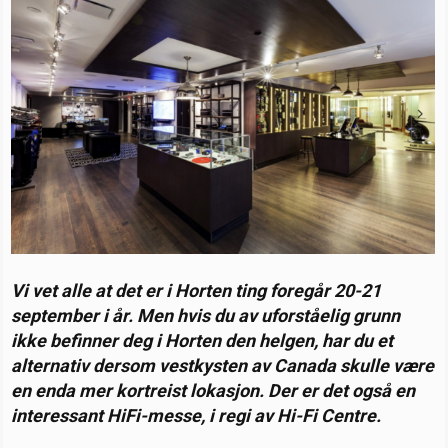
s
t
g
t
d
o
a
a
r
r
t
i
t
o
e
r
Vi vet alle at det er i Horten ting foregår 20-21
september i år. Men hvis du av uforståelig grunn
ikke befinner deg i Horten den helgen, har du et
alternativ dersom vestkysten av Canada skulle være
en enda mer kortreist lokasjon. Der er det også en
interessant HiFi-messe, i regi av Hi-Fi Centre.