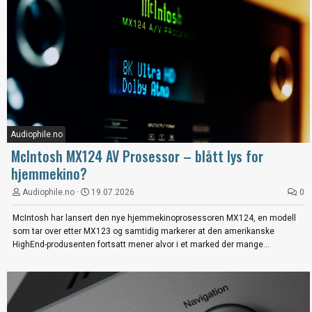
Audiophile.no
McIntosh MX124 AV Prosessor – blått lys for
hjemmekino?
Audiophile.no
19.07.2026
0
McIntosh har lansert den nye hjemmekinoprosessoren MX124, en modell
som tar over etter MX123 og samtidig markerer at den amerikanske
HighEnd-produsenten fortsatt mener alvor i et marked der mange...