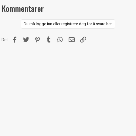
k
Kommentarer
s
j
o
n
Du må logge inn eller registrere deg for å svare her.
e
r
:
Facebook
Twitter
Pinterest
Tumblr
WhatsApp
E-post
Link
Del: