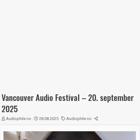
Vancouver Audio Festival – 20. september
2025
T
S
K
Audiophile.no
28.08.2025
Audiophile.no
r
t
a
å
a
t
d
r
e