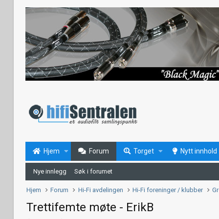
Hjem
Forum
Torget
Nytt innhold
Nye innlegg
Søk i forumet
Hjem
Forum
Hi-Fi avdelingen
Hi-Fi foreninger / klubber
Gr
Trettifemte møte - ErikB