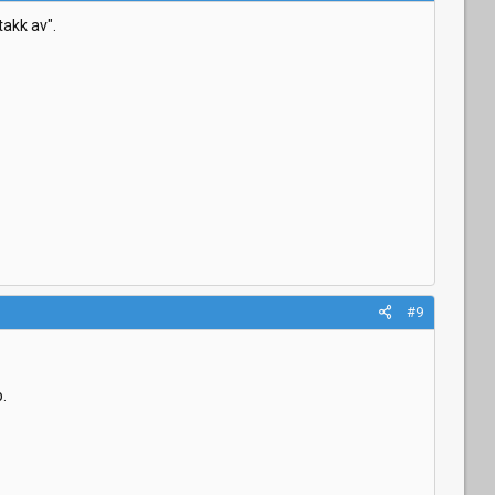
takk av".
#9
.