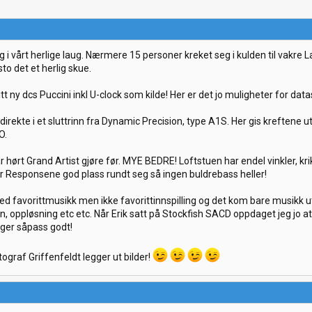
ng i vårt herlige laug. Nærmere 15 personer kreket seg i kulden til vakre 
to det et herlig skue.
t ny dcs Puccini inkl U-clock som kilde! Her er det jo muligheter for datas
rekte i et sluttrinn fra Dynamic Precision, type A1S. Her gis kreftene u
O.
r hørt Grand Artist gjøre før. MYE BEDRE! Loftstuen har endel vinkler, kri
 Responsene god plass rundt seg så ingen buldrebass heller!
favorittmusikk men ikke favorittinnspilling og det kom bare musikk ut 
 oppløsning etc etc. Når Erik satt på Stockfish SACD oppdaget jeg jo at 
nger såpass godt!
tograf Griffenfeldt legger ut bilder!