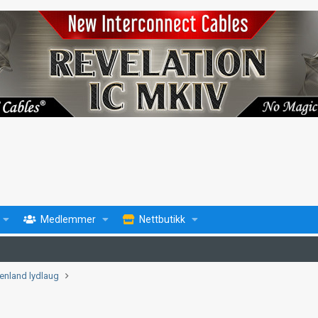
Medlemmer
Nettbutikk
enland lydlaug