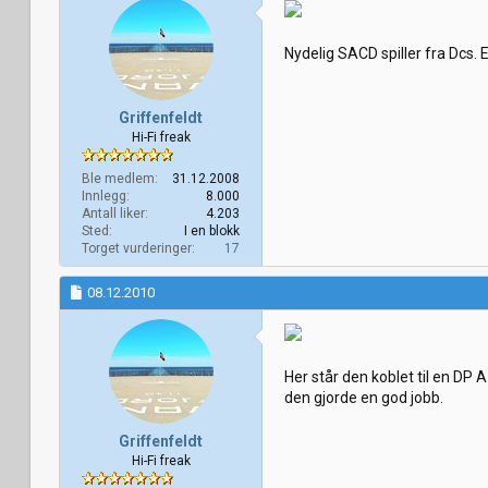
Nydelig SACD spiller fra Dcs.
Griffenfeldt
Hi-Fi freak
Ble medlem
31.12.2008
Innlegg
8.000
Antall liker
4.203
Sted
I en blokk
Torget vurderinger
17
08.12.2010
Her står den koblet til en DP A
den gjorde en god jobb.
Griffenfeldt
Hi-Fi freak