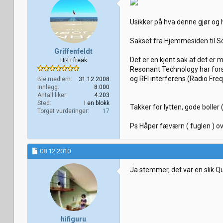
Usikker på hva denne gjør og
Sakset fra Hjemmesiden til 
Griffenfeldt
Det er en kjent sak at det er 
Hi-Fi freak
Resonant Technology har fors
og RFI interferens (Radio Fre
Ble medlem
31.12.2008
Innlegg
8.000
Antall liker
4.203
Sted
I en blokk
Takker for lytten, gode boller (
Torget vurderinger
17
Ps Håper fæværn ( fuglen ) 
08.12.2010
Ja stemmer, det var en slik 
hifiguru