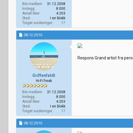
Ble medlem
31.12.2008
Innlegg
8.000
Antall liker
4.203
Sted
I en blokk
Torget vurderinger
17
08.12.2010
Respons Grand artist fra pers
Griffenfeldt
Hi-Fi freak
Ble medlem
31.12.2008
Innlegg
8.000
Antall liker
4.203
Sted
I en blokk
Torget vurderinger
17
08.12.2010