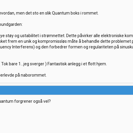
 hvordan, men det sto en slik Quantum boks i rommet.
Soundgarden:
mye støy og ustabilitet i strømnettet. Dette påvirker alle elektroniske 
ket frem en unik og kompromissløs måte å behandle dette problemet p
quency Interferens) og den forbedrer formen og regulariteten på sinusk
 Tok bare 1...jeg sverger ) Fantastisk anlegg i et flott hjem.
overlevde på naborommet.
Quantum forgrener også vel?