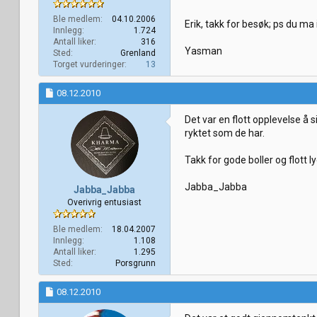
Ble medlem
04.10.2006
Erik, takk for besøk; ps du m
Innlegg
1.724
Antall liker
316
Yasman
Sted
Grenland
Torget vurderinger
13
08.12.2010
Det var en flott opplevelse å 
ryktet som de har.
Takk for gode boller og flott ly
Jabba_Jabba
Jabba_Jabba
Overivrig entusiast
Ble medlem
18.04.2007
Innlegg
1.108
Antall liker
1.295
Sted
Porsgrunn
08.12.2010