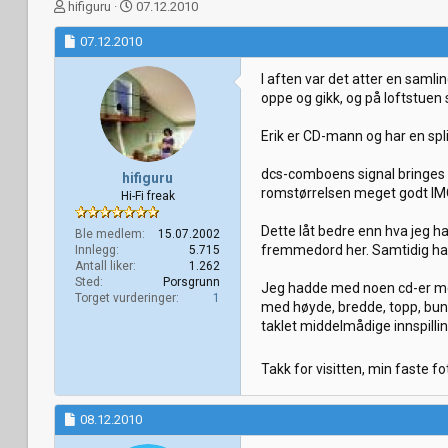
T
S
hifiguru
07.12.2010
r
t
å
07.12.2010
a
d
r
s
t
I aften var det atter en samli
t
d
oppe og gikk, og på loftstuen s
a
a
r
t
Erik er CD-mann og har en split
t
o
e
dcs-comboens signal bringes di
hifiguru
r
romstørrelsen meget godt IM
Hi-Fi freak
Dette låt bedre enn hva jeg ha
Ble medlem
15.07.2002
fremmedord her. Samtidig har
Innlegg
5.715
Antall liker
1.262
Sted
Porsgrunn
Jeg hadde med noen cd-er med 
Torget vurderinger
1
med høyde, bredde, topp, bunn,
taklet middelmådige innspilli
Takk for visitten, min faste fo
08.12.2010