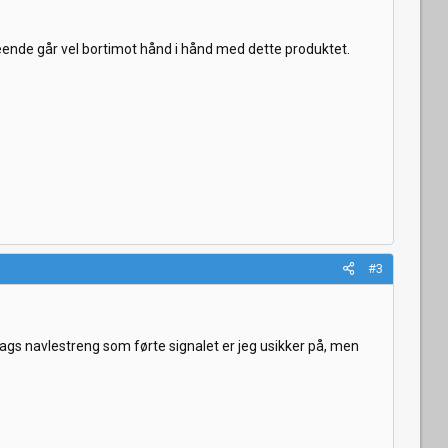
seende går vel bortimot hånd i hånd med dette produktet.
#3
a slags navlestreng som førte signalet er jeg usikker på, men