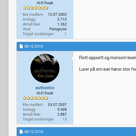
Hi-Fi freak
Ble medlem
15.07.2002
Innlegg
5.715
Antall liker
1.262
Sted
Porsgrunn
Torget vurderinger
1
08.12.2010
Flott oppsett og morsom lesin
Lurer på om eier hører stor fo
authentic
Hi-Fi freak
Ble medlem
03.07.2007
Innlegg
9.308
Antall liker
2.887
Torget vurderinger
13
08.12.2010