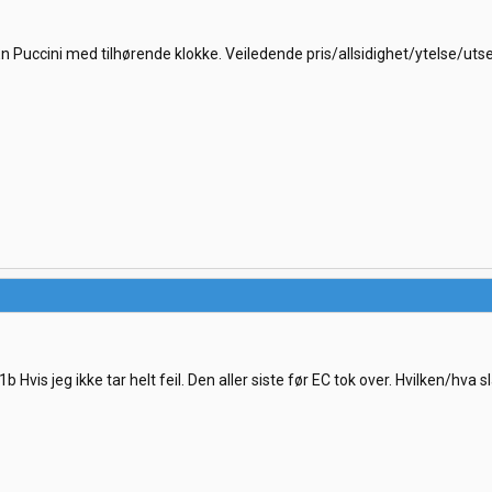
 En Puccini med tilhørende klokke. Veiledende pris/allsidighet/ytelse/ut
1b Hvis jeg ikke tar helt feil. Den aller siste før EC tok over. Hvilken/hv