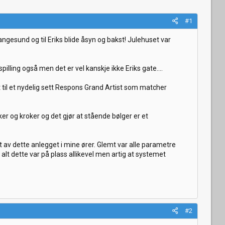
#1
Langesund og til Eriks blide åsyn og bakst! Julehuset var
pilling også men det er vel kanskje ikke Eriks gate....
t til et nydelig sett Respons Grand Artist som matcher
ker og kroker og det gjør at stående bølger er et
av dette anlegget i mine ører. Glemt var alle parametre
alt dette var på plass allikevel men artig at systemet
#2