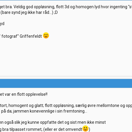
get bra. Veldig god oppløsning, flott 3d og homogen lyd hvor ingenting "s
(bare synd jeg ikke har råd...) ;D
lyd
f fotograf" Griffenfeldt
et var en flott opplevelse!!
 stort, homogent og glatt; flott oppløsning, særlig øvre mellomtone og opp
 på da; jammen konevennlige i sin fremtoning...
nn også slik jeg kunne oppfatte det og sist men ikke minst
g bra tilpasset rommet, (eller er det omvendt
)