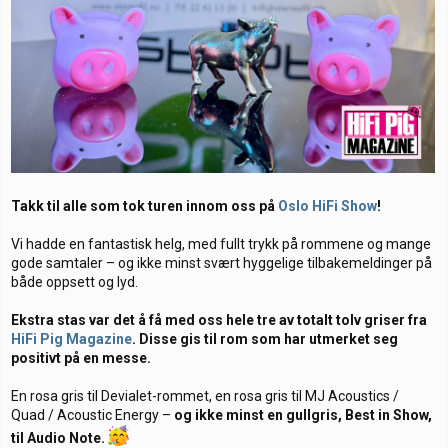
a
a
r
r
t
i
t
o
e
r
Takk til alle som tok turen innom oss på
Oslo HiFi Show
!
Vi hadde en fantastisk helg, med fullt trykk på rommene og mange
gode samtaler – og ikke minst svært hyggelige tilbakemeldinger på
både oppsett og lyd.
Ekstra stas var det å få med oss hele tre av totalt tolv griser fra
HiFi Pig Magazine
. Disse gis til rom som har utmerket seg
positivt på en messe.
En rosa gris til Devialet-rommet, en rosa gris til MJ Acoustics /
Quad / Acoustic Energy –
og ikke minst en gullgris, Best in Show,
til Audio Note.