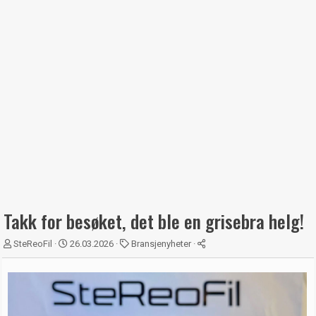
Takk for besøket, det ble en grisebra helg!
T
S
K
SteReoFil
26.03.2026
Bransjenyheter
r
t
a
å
a
t
d
r
e
s
t
g
t
d
o