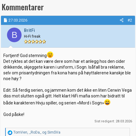
k
Kommentarer
s
j
o
27.03.2026
#2
n
e
BritFi
r
B
:
Hi-Fi freak
Fortjent! God stemning
Det ryktes at det kan være dere som har et anlegg hos den cider
drikkende, skjeggete karen i uniform, i Sogn. Isåfall bra reklame,
selv om prisantydningen fra kona hans på høyttalerene kanskje ble
noe høy:?
Edit: Så ferdig serien, og jammen kom det ikke en liten Cerwin Vega
diss mot slutten også gitt. Helt klart HiFi mafia som har bidratt til
både karakteren Hivju spiller, og serien «Mord i Sogn»
God påske!
Sist redigert:
28.03.2026
R
TomVen
,
_RoDa_
og
SimSVa