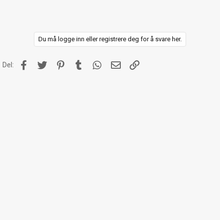
n
e
r
:
Du må logge inn eller registrere deg for å svare her.
Facebook
Twitter
Pinterest
Tumblr
WhatsApp
E-post
Link
Del: