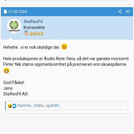
e
a
k
31.03.2026
#3
s
j
SteReoFil
o
Bransjeaktør
n
e
r
:
Hehehe...vi er nok skyldige der.
Hele produksjonen er Audio Note-fans, så det var ganske morsomt.
Peter fikk større oppmerksomhet på premieren enn skuespillerne.
God Påske!
Jens
SteReoFil AS
R
TomVen
,
_RoDa_
og
BritFi
e
a
k
s
j
o