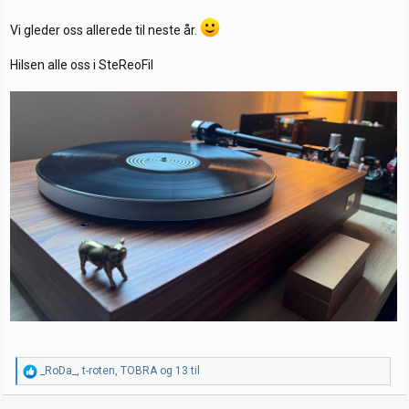
Vi gleder oss allerede til neste år.
Hilsen alle oss i SteReoFil
R
_RoDa_
,
t-roten
,
TOBRA
og 13 til
e
a