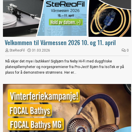
Velkommen til Vårmessen 2026 10. og 11. april
SteReoFil
31.03.2026
0
Nå skjer det mye i butikken! Sigbjørn fra Neby Hi-Fi med duggfriske
platespillernyheter og norgespremierer fra Pro-Ject! Bjørn fra IsoTek er på
plass for å demonstrere strømrens. Her er...