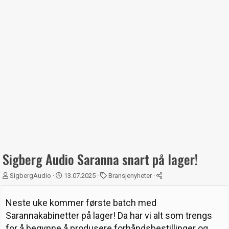
Sigberg Audio Saranna snart på lager!
T
S
K
SigbergAudio
13.07.2025
Bransjenyheter
r
t
a
å
a
t
Neste uke kommer første batch med
d
r
e
s
t
g
Sarannakabinetter på lager! Da har vi alt som trengs
t
d
o
for å begynne å produsere forhåndsbestillinger og