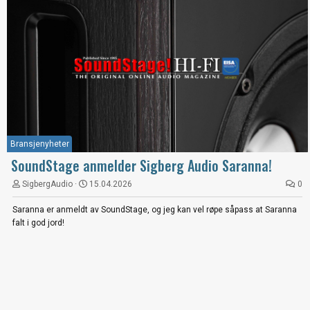
Bransjenyheter
SoundStage anmelder Sigberg Audio Saranna!
SigbergAudio
15.04.2026
0
Saranna er anmeldt av SoundStage, og jeg kan vel røpe såpass at Saranna
falt i god jord!