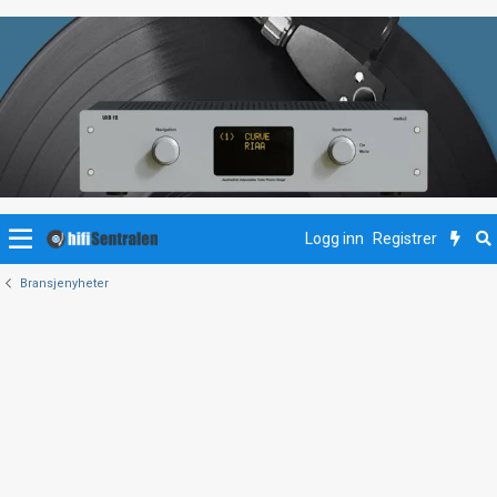
Logg inn
Registrer
Bransjenyheter