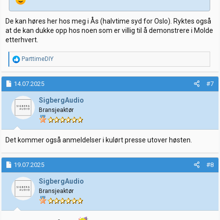
De kan høres her hos meg i Ås (halvtime syd for Oslo). Ryktes også
at de kan dukke opp hos noen som er villig til å demonstrere i Molde
etterhvert.
R
ParttimeDIY
e
a
k
14.07.2025
#7
s
j
SigbergAudio
o
Bransjeaktør
n
e
r
:
Det kommer også anmeldelser i kulørt presse utover høsten.
19.07.2025
#8
SigbergAudio
Bransjeaktør