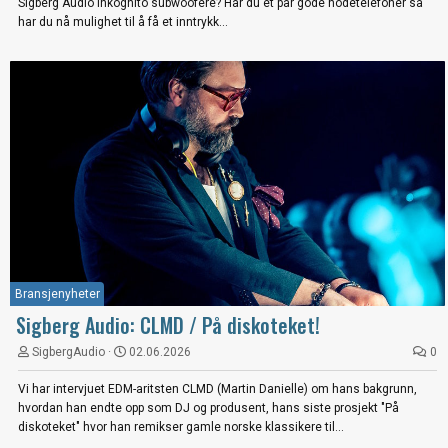
Sigberg Audio Inkognito subwoofere? Har du et par gode hodetelefoner så
har du nå mulighet til å få et inntrykk...
Bransjenyheter
Sigberg Audio: CLMD / På diskoteket!
SigbergAudio
02.06.2026
0
Vi har intervjuet EDM-aritsten CLMD (Martin Danielle) om hans bakgrunn,
hvordan han endte opp som DJ og produsent, hans siste prosjekt "På
diskoteket" hvor han remikser gamle norske klassikere til...