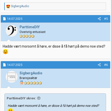
R
SigbergAudio
e
a
k
14.07.2025
#5
s
j
ParttimeDIY
o
Overivrig entusiast
n
e
r
:
Hadde vært morsomt å høre, er disse å få hørt på demo noe sted?
14.07.2025
#6
SigbergAudio
Bransjeaktør
ParttimeDIY skrev:
Hadde vært morsomt å høre, er disse å få hørt på demo noe sted?