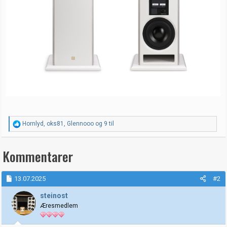
R
Hornlyd
,
oks81
,
Glennooo
og 9 til
e
a
k
Kommentarer
s
j
o
13.07.2025
#2
n
e
steinost
r
:
Æresmedlem