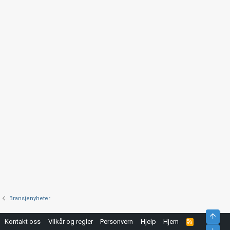
Bransjenyheter
Top
Kontakt oss
Vilkår og regler
Personvern
Hjelp
Hjem
R
S