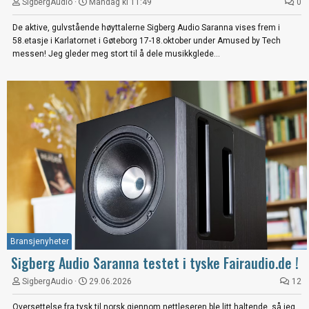
SigbergAudio
Mandag kl 11:49
0
De aktive, gulvstående høyttalerne Sigberg Audio Saranna vises frem i
58.etasje i Karlatornet i Gøteborg 17-18.oktober under Amused by Tech
messen! Jeg gleder meg stort til å dele musikkglede...
Bransjenyheter
Sigberg Audio Saranna testet i tyske Fairaudio.de !
SigbergAudio
29.06.2026
12
Oversettelse fra tysk til norsk gjennom nettleseren ble litt haltende, så jeg