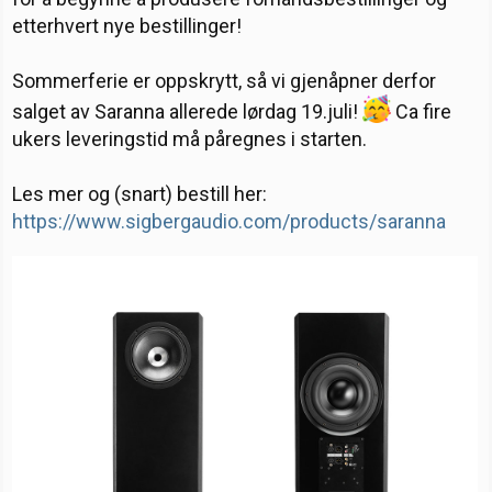
a
a
r
etterhvert nye bestillinger!
r
t
i
t
o
e
Sommerferie er oppskrytt, så vi gjenåpner derfor
r
salget av Saranna allerede lørdag 19.juli!
Ca fire
ukers leveringstid må påregnes i starten.
Les mer og (snart) bestill her:
https://www.sigbergaudio.com/products/saranna