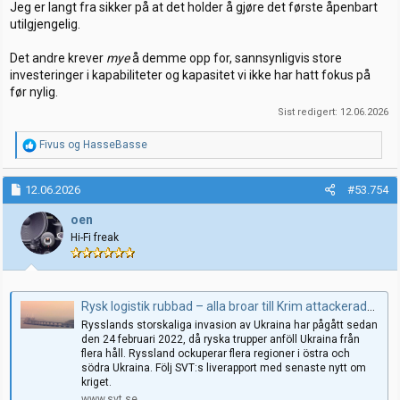
Jeg er langt fra sikker på at det holder å gjøre det første åpenbart
utilgjengelig.
Det andre krever
mye
å demme opp for, sannsynligvis store
investeringer i kapabiliteter og kapasitet vi ikke har hatt fokus på
før nylig.
Sist redigert:
12.06.2026
R
Fivus
og
HasseBasse
e
a
k
12.06.2026
#53.754
s
j
oen
o
Hi-Fi freak
n
e
r
:
Rysk logistik rubbad – alla broar till Krim attackerade – Senaste nytt om kriget i Ukraina
Rysslands storskaliga invasion av Ukraina har pågått sedan
den 24 februari 2022, då ryska trupper anföll Ukraina från
flera håll. Ryssland ockuperar flera regioner i östra och
södra Ukraina. Följ SVT:s liverapport med senaste nytt om
kriget.
www.svt.se