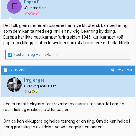
Espen R
E
Æresmedlem
Det folk glemmer er at russerne har mye blodfersk kamperfaring
som dem kan ta med seg inn i en ny krig. Learning by doing.
Europa har ikke hatt kamperfaring siden 1945, kun kamper «på
papiret» i tillegg til allierte øvelser som skal simulere et tenkt tilfelle.
R
Nocturnal
og
HasseBasse
e
a
k
12.06.2026
#53.753
s
j
Irrgjenger
o
Overivrig entusiast
n
e
r
:
Jeg er mest bekymra for fraværet av russisk rasjonalitet om en
realistisk og ønskelig sluttsituasjon.
Om de kan okkupere og holde terreng er en ting. Om de kan holde i
gang produksjon av lidelse og ødeleggelse en annen.