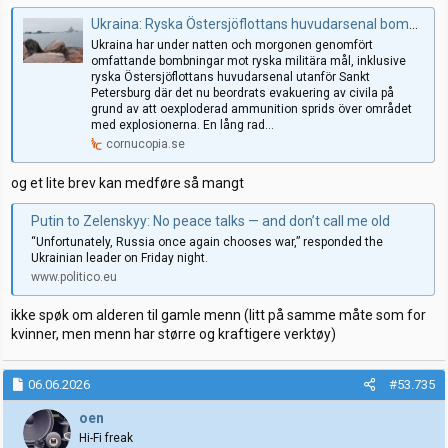
Ukraina: Ryska Östersjöflottans huvudarsenal bombad vid Sankt Petersburg, evakuering beordrad
Ukraina har under natten och morgonen genomfört
omfattande bombningar mot ryska militära mål, inklusive
ryska Östersjöflottans huvudarsenal utanför Sankt
Petersburg där det nu beordrats evakuering av civila på
grund av att oexploderad ammunition sprids över området
med explosionerna. En lång rad...
cornucopia.se
og et lite brev kan medføre så mangt
Putin to Zelenskyy: No peace talks — and don’t call me old
“Unfortunately, Russia once again chooses war,” responded the
Ukrainian leader on Friday night.
www.politico.eu
ikke spøk om alderen til gamle menn (litt på samme måte som for
kvinner, men menn har større og kraftigere verktøy)
06.06.2026
#53.735
oen
Hi-Fi freak