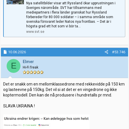
Nya satellitbilder visar att Ryssland ökar upprustningen i
Sveriges närområde. SVT har tillsammans med
mediepartners i flera länder granskat hur Ryssland
förbereder för 80 000 soldater – i samma område som
svenska försvaret leder Natos nya frontbas. – Det är i
högsta grad ett hot som vi bör ta...
www.svt.se
10.06.2026
#53.746
Elmer
E
Hi-Fi freak
Det er snakk om en mellomklassedrone med rekkevidde på 150 km
og lasteevne på 150kg. Det vil si at det er en vingedrone og ikke
koptermodell. Den kan de nå produsere i hundretalls pr mnd.
SLAVA UKRAINA !