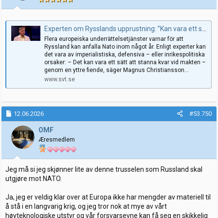
Experten om Rysslands upprustning: ”Kan vara ett sätt att stanna kvar vid makten”
Flera europeiska underrättelsetjänster varnar för att
Ryssland kan anfalla Nato inom något år. Enligt experter kan
det vara av imperialistiska, defensiva – eller inrikespolitiska
orsaker: – Det kan vara ett sätt att stanna kvar vid makten –
genom en yttre fiende, säger Magnus Christiansson...
www.svt.se
12.06.2026
#53.750
OMF
Æresmedlem
Jeg må si jeg skjønner lite av denne trusselen som Russland skal
utgjøre mot NATO.
Ja, jeg er veldig klar over at Europa ikke har mengder av materiell til
å stå i en langvarig krig, og jeg tror nok at mye av vårt
høyteknologiske utstyr og vår forsvarsevne kan få seg en skikkelig