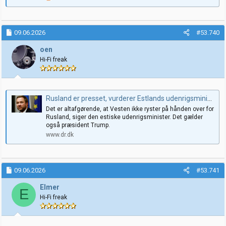
09.06.2026
#53.740
oen
Hi-Fi freak
Rusland er presset, vurderer Estlands udenrigsminister. Nu vil han forhindre, at Putin laver endnu en fejlberegning
Det er altafgørende, at Vesten ikke ryster på hånden over for
Rusland, siger den estiske udenrigsminister. Det gælder
også præsident Trump.
www.dr.dk
09.06.2026
#53.741
Elmer
E
Hi-Fi freak