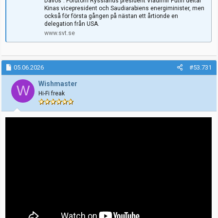
Davos”. Förutom Rysslands president Vladimir Putin deltar
Kinas vicepresident och Saudiarabiens energiminister, men
också för första gången på nästan ett årtionde en
delegation från USA.
www.svt.se
05.06.2026
#53.731
Wishmaster
W
Hi-Fi freak