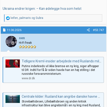
Ukraina endrer krigen: – Kan ødelegge hva som helst
R
leifen
,
palmaris
og
Gubra
e
a
k
11.06.2026
#53.747
s
j
oen
o
Hi-Fi freak
n
e
r
:
Tidligere Kreml-insider arbejdede med Ruslands militærplaner: Nu advarer han om risiko for angreb i Europa
Putins inderkreds vil ikke bremse en ny krig, siger afhopper
til DR. Indtil for få år siden havde han en høj stilling i det
russiske forsvarsministerium.
www.dr.dk
Centrale kilder: Rusland kan angribe danske havne og broer i tilfælde af en ny krig
Storebæltsbroen, Lillebæltsbroen og anden kritisk
infrastruktur kan blive angrebsmål i en ny krig med Rusland,