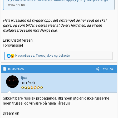
www.nrk.no
Hvis Russland nå bygger opp i det omfanget de har sagt de skal
gjøre, og som bildene deres viser at de er i ferd med, da vil den
militære trusselen mot Norge øke.
Eirik Kristoffersen
Forsvarssjef
R
HasseBasse
,
Tweedjakke
og
defacto
e
a
k
10.06.2026
#53.743
s
j
tjua
o
Hi-Fi freak
n
e
r
:
Sikkert bare russisk propaganda, iflg noen utgjør jo ikke russerne
noen trussel og vil være på hæla i åresvis
Dream on