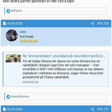
eller andre parten åpenbart er nær ved å tape.
R
defacto
e
a
k
04.06.2026
#53.726
s
j
oen
o
Hi-Fi freak
n
e
r
:
Ny ”drönardödare” utvecklad på rekordtid med EU:s hjälp
För att hjälpa Ukraina att skjuta ner ryska drönare har en
raketfabrik i Belgien tagit fram ett nytt motvapen. – Den
innehåller 6 500-7 000 stålkulor som kastas ut när raketen
exploderar i närheten av drönarna, säger Olivier Heuschen
produktchef på Thales raketfabrik.
www.svt.se
R
HasseBasse
e
a
k
04.06.2026
#53.727