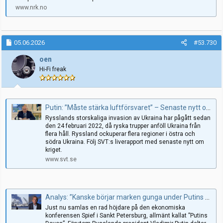
www.nrk.no
05.06.2026
#53.730
oen
Hi-Fi freak
Putin: ”Måste stärka luftförsvaret” – Senaste nytt om kriget i Ukraina
Rysslands storskaliga invasion av Ukraina har pågått sedan
den 24 februari 2022, då ryska trupper anföll Ukraina från
flera håll. Ryssland ockuperar flera regioner i östra och
södra Ukraina. Följ SVT:s liverapport med senaste nytt om
kriget.
www.svt.se
Analys: ”Kanske börjar marken gunga under Putins fötter”
Just nu samlas en rad höjdare på den ekonomiska
konferensen Spief i Sankt Petersburg, allmänt kallat ”Putins