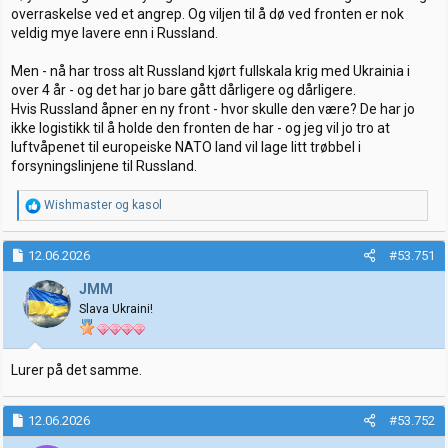
overraskelse ved et angrep. Og viljen til å dø ved fronten er nok
veldig mye lavere enn i Russland.
Men - nå har tross alt Russland kjørt fullskala krig med Ukrainia i
over 4 år - og det har jo bare gått dårligere og dårligere.
Hvis Russland åpner en ny front - hvor skulle den være? De har jo
ikke logistikk til å holde den fronten de har - og jeg vil jo tro at
luftvåpenet til europeiske NATO land vil lage litt trøbbel i
forsyningslinjene til Russland.
R
Wishmaster
og
kasol
e
a
k
12.06.2026
#53.751
s
j
JMM
o
Slava Ukraini!
n
e
r
:
Lurer på det samme.
12.06.2026
#53.752