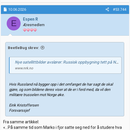
10.06.2026
#53.744
Espen R
E
Æresmedlem
BeetleBug skrev:
Nye satellittbilder avslører: Russisk oppbygning tett på Norge
www.nrk.no
Hvis Russland nå bygger opp i det omfanget de har sagt de skal
gjøre, og som bildene deres viser at de er i ferd med, da vil den
militære trusselen mot Norge øke.
Eirik Kristoffersen
Forsvarssjef
Fra samme artikkel:
«…På samme tid som Marko i fjor satte seg ned for å studere hva