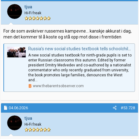
s
j
tjua
o
Hi-Fi freak
n
e
r
:
For de som avskriver russernes kampevne… kanskje akkurat i dag,
men det kommer til å koste og stå opp mot disse i fremtiden
Russia’s new social studies textbook tells schoolchildren: “Either a patriot or a scoundrel”
A new social studies textbook for ninth-grade pupils is set to
enter Russian classrooms this autumn. Edited by former
president Dmitry Medvedev and co-authored by a nationalist
commentator who only recently graduated from university,
the book promotes large families, denounces the West
and...
www.thebarentsobserver.com
04.06.2026
#53.728
tjua
Hi-Fi freak