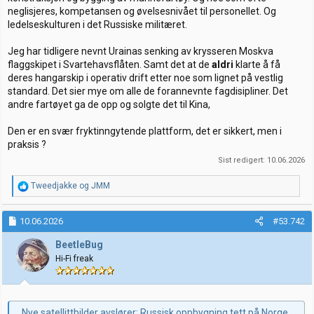
neglisjeres, kompetansen og øvelsesnivået til personellet. Og
ledelseskulturen i det Russiske militæret.
Jeg har tidligere nevnt Urainas senking av krysseren Moskva
flaggskipet i Svartehavsflåten. Samt det at de
aldri
klarte å få
deres hangarskip i operativ drift etter noe som lignet på vestlig
standard. Det sier mye om alle de forannevnte fagdisipliner. Det
andre fartøyet ga de opp og solgte det til Kina,
Den er en svær fryktinngytende plattform, det er sikkert, men i
praksis ?
Sist redigert:
10.06.2026
R
Tweedjakke
og
JMM
e
a
k
10.06.2026
#53.742
s
j
BeetleBug
o
Hi-Fi freak
n
e
r
:
Nye satellittbilder avslører: Russisk oppbygning tett på Norge