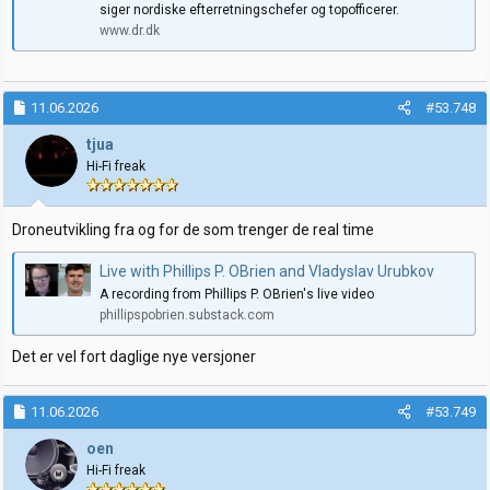
siger nordiske efterretningschefer og topofficerer.
www.dr.dk
11.06.2026
#53.748
tjua
Hi-Fi freak
Droneutvikling fra og for de som trenger de real time
Live with Phillips P. OBrien and Vladyslav Urubkov
A recording from Phillips P. OBrien's live video
phillipspobrien.substack.com
Det er vel fort daglige nye versjoner
11.06.2026
#53.749
oen
Hi-Fi freak