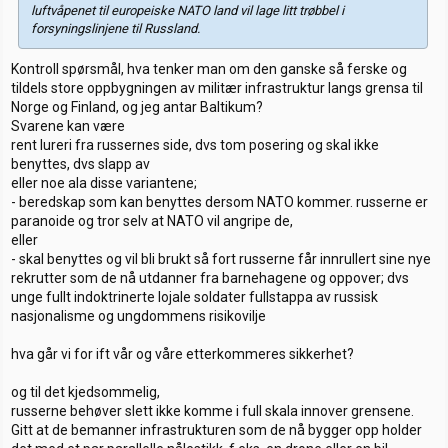
luftvåpenet til europeiske NATO land vil lage litt trøbbel i
forsyningslinjene til Russland.
Kontroll spørsmål, hva tenker man om den ganske så ferske og
tildels store oppbygningen av militær infrastruktur langs grensa til
Norge og Finland, og jeg antar Baltikum?
Svarene kan være
rent lureri fra russernes side, dvs tom posering og skal ikke
benyttes, dvs slapp av
eller noe ala disse variantene;
- beredskap som kan benyttes dersom NATO kommer. russerne er
paranoide og tror selv at NATO vil angripe de,
eller
- skal benyttes og vil bli brukt så fort russerne får innrullert sine nye
rekrutter som de nå utdanner fra barnehagene og oppover; dvs
unge fullt indoktrinerte lojale soldater fullstappa av russisk
nasjonalisme og ungdommens risikovilje
hva går vi for ift vår og våre etterkommeres sikkerhet?
og til det kjedsommelig,
russerne behøver slett ikke komme i full skala innover grensene.
Gitt at de bemanner infrastrukturen som de nå bygger opp holder