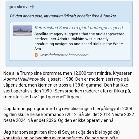
tjua skrev:
På den annen side, litt maritim ildkraft er heller ikke å forakte
Refurbished Soviet-era giant undergoes speed trials in the White Sea
Satellite imagery suggests that the nuclear-powered
battlecruiser Admiral Nakhimov is currently
conducting navigation and speed trials in the White
Sea.
www.thebarentsobserver.com
Noe a la Trump sine drømmer, men 12.000 tonn mindre. Krysseren
Admiral Nakhimov
blei sjøsatt i 1988. Den er modernisert mye på
våpensiden, men kjernen er tross alt 38 år gammel. Den har ikke
vært operativ siden 1999 ! Sensorparken (radarer etc) er flikka på,
men stort sett av "god gammel" årgang.
Oppdateringsprogrammet og revitaliseringen blei påbegynt i 2008
og den skulle heise kommando i 2012. Så blei det 2018. Neste 2022.
Neste 2024. Nå er det 2026. Og den er ikke operativ ennå.
Jeg har som sagt liten tiltro til Sovjetisk (ja den blei bygd da)
konstruksjon og bygging av marinefartøy. Og noe som ofte