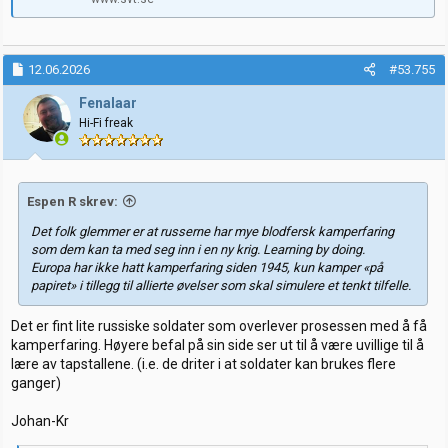
12.06.2026
#53.755
Fenalaar
Hi-Fi freak
Espen R skrev:
Det folk glemmer er at russerne har mye blodfersk kamperfaring
som dem kan ta med seg inn i en ny krig. Learning by doing.
Europa har ikke hatt kamperfaring siden 1945, kun kamper «på
papiret» i tillegg til allierte øvelser som skal simulere et tenkt tilfelle.
Det er fint lite russiske soldater som overlever prosessen med å få
kamperfaring. Høyere befal på sin side ser ut til å være uvillige til å
lære av tapstallene. (i.e. de driter i at soldater kan brukes flere
ganger)
Johan-Kr