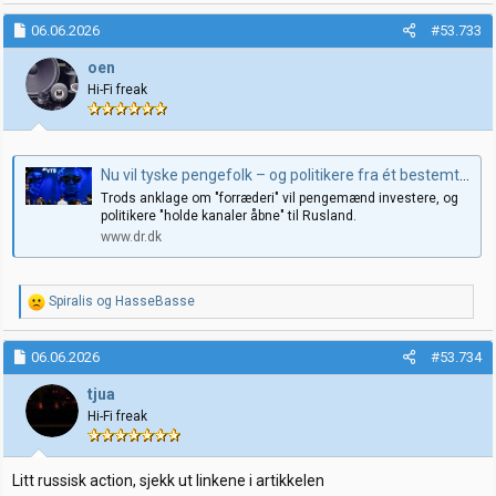
06.06.2026
#53.733
oen
Hi-Fi freak
Nu vil tyske pengefolk – og politikere fra ét bestemt parti – lave business med Putin
Trods anklage om "forræderi" vil pengemænd investere, og
politikere "holde kanaler åbne" til Rusland.
www.dr.dk
R
Spiralis
og
HasseBasse
e
a
k
06.06.2026
#53.734
s
j
tjua
o
Hi-Fi freak
n
e
r
:
Litt russisk action, sjekk ut linkene i artikkelen