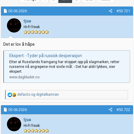
t
d
a
a
03.06.2026
#53.721
r
t
t
o
tjua
e
Hi-Fi freak
r
Det er lov å håpe
Ekspert: -Tyder på russisk desperasjon
Etter at Russlands framgang har stoppet opp på slagmarken, retter
russerne nå angrepene mot sivile mål. - Det har aldri lykkes, sier
ekspert.
www.dagbladet.no
R
defacto
og
digitalkamran
e
a
k
03.06.2026
#53.722
s
j
tjua
o
Hi-Fi freak
n
e