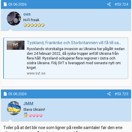
03.06.2026
#53.724
oen
Hi-Fi freak
Tyskland, Frankrike och Storbritannien vill få till samtal med Putin – Senaste nytt om kriget i Ukraina
Rysslands storskaliga invasion av Ukraina har pågått sedan
den 24 februari 2022, då ryska trupper anföll Ukraina från
flera håll. Ryssland ockuperar flera regioner i östra och
södra Ukraina. Följ SVT:s liverapport med senaste nytt om
kriget.
www.svt.se
03.06.2026
#53.725
JMM
Slava Ukraini!
Tviler på at det blir noe som ligner på reelle samtaler før den ene