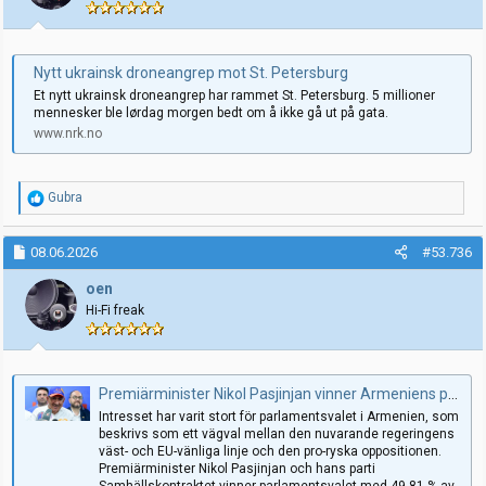
Nytt ukrainsk droneangrep mot St. Petersburg
Et nytt ukrainsk droneangrep har rammet St. Petersburg. 5 millioner
mennesker ble lørdag morgen bedt om å ikke gå ut på gata.
www.nrk.no
R
Gubra
e
a
k
08.06.2026
#53.736
s
j
oen
o
Hi-Fi freak
n
e
r
:
Premiärminister Nikol Pasjinjan vinner Armeniens parlamentsval
Intresset har varit stort för parlamentsvalet i Armenien, som
beskrivs som ett vägval mellan den nuvarande regeringens
väst- och EU-vänliga linje och den pro-ryska oppositionen.
Premiärminister Nikol Pasjinjan och hans parti
Samhällskontraktet vinner parlamentsvalet med 49,81 % av