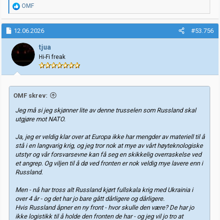
R
OMF
e
a
k
12.06.2026
#53.756
s
j
tjua
o
Hi-Fi freak
n
e
r
:
OMF skrev:
Jeg må si jeg skjønner lite av denne trusselen som Russland skal
utgjøre mot NATO.
Ja, jeg er veldig klar over at Europa ikke har mengder av materiell til å
stå i en langvarig krig, og jeg tror nok at mye av vårt høyteknologiske
utstyr og vår forsvarsevne kan få seg en skikkelig overraskelse ved
et angrep. Og viljen til å dø ved fronten er nok veldig mye lavere enn i
Russland.
Men - nå har tross alt Russland kjørt fullskala krig med Ukrainia i
over 4 år - og det har jo bare gått dårligere og dårligere.
Hvis Russland åpner en ny front - hvor skulle den være? De har jo
ikke logistikk til å holde den fronten de har - og jeg vil jo tro at