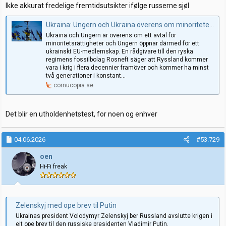
Ikke akkurat fredelige fremtidsutsikter ifølge russerne sjøl
Ukraina: Ungern och Ukraina överens om minoriteter, öppnar för EU-medlemskap – regimrådgivare: “Ryssland i krig i decennier framöver”
Ukraina och Ungern är överens om ett avtal för
minoritetsrättigheter och Ungern öppnar därmed för ett
ukrainskt EU-medlemskap. En rådgivare till den ryska
regimens fossilbolag Rosneft säger att Ryssland kommer
vara i krig i flera decennier framöver och kommer ha minst
två generationer i konstant...
cornucopia.se
Det blir en utholdenhetstest, for noen og enhver
04.06.2026
#53.729
oen
Hi-Fi freak
Zelenskyj med ope brev til Putin
Ukrainas president Volodymyr Zelenskyj ber Russland avslutte krigen i
eit ope brev til den russiske presidenten Vladimir Putin.