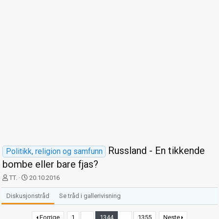
Russland - En tikkende
Politikk, religion og samfunn
bombe eller bare fjas?
T
S
TT.
20.10.2016
r
t
å
a
Diskusjonstråd
Se tråd i gallerivisning
d
r
s
t
Forrige
1
…
1344
…
1355
Neste