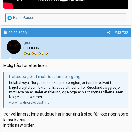
R
HasseBasse
e
a
k
06.06.2026
#53.732
s
j
tjua
o
Hi-Fi freak
n
e
r
:
Mulig håp for ettertiden
Rettsoppgjøret mot Russland er i gang
Kolahalvøya, Norges russiske grenseregion, er tungt involvert i
krigsforbrytelser i Ukraina. Et spesialtribunal for Russlands aggresjon
mot Ukraina er under etablering, og Norge er blant støttespillerne. Men
Norge kan gjøre mer.
www.nordnorskdebatt.no
tror vel innerst inne at dette har ingenting å si og får ikke noen store
konsekvenser
in this new order..