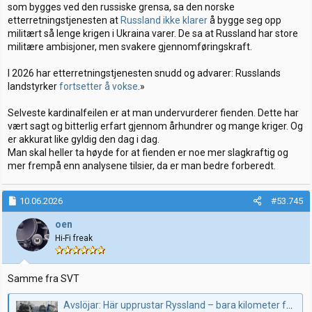
som bygges ved den russiske grensa, sa den norske
etterretningstjenesten at
Russland ikke klarer
å bygge seg opp
militært så lenge krigen i Ukraina varer. De sa at Russland har store
militære ambisjoner, men svakere gjennomføringskraft.
I 2026 har etterretningstjenesten snudd og advarer: Russlands
landstyrker
fortsetter å vokse
.»
Selveste kardinalfeilen er at man undervurderer fienden. Dette har
vært sagt og bitterlig erfart gjennom århundrer og mange kriger. Og
er akkurat like gyldig den dag i dag.
Man skal heller ta høyde for at fienden er noe mer slagkraftig og
mer frempå enn analysene tilsier, da er man bedre forberedt.
10.06.2026
#53.745
oen
Hi-Fi freak
Samme fra SVT
Avslöjar: Här upprustar Ryssland – bara kilometer från Natos gräns