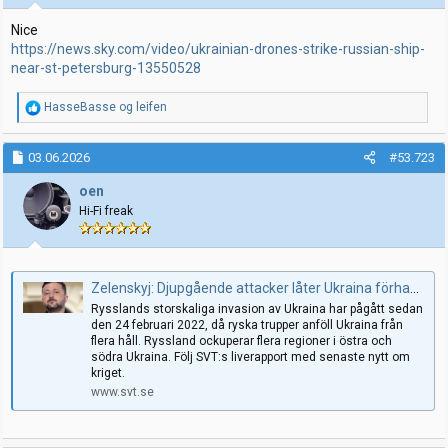
r
:
Nice
https://news.sky.com/video/ukrainian-drones-strike-russian-ship-
near-st-petersburg-13550528
R
HasseBasse
og
leifen
e
a
k
03.06.2026
#53.723
s
j
oen
o
Hi-Fi freak
n
e
r
:
Zelenskyj: Djupgående attacker låter Ukraina förhandla på lika villkor – Senaste nytt om kriget i Ukraina
Rysslands storskaliga invasion av Ukraina har pågått sedan
den 24 februari 2022, då ryska trupper anföll Ukraina från
flera håll. Ryssland ockuperar flera regioner i östra och
södra Ukraina. Följ SVT:s liverapport med senaste nytt om
kriget.
www.svt.se