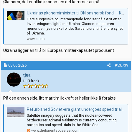
Økonomi, det er alltid økonomien det kommer an på
Ukrainas økonomiminister til DN om norsk fond: – Kapital som faktisk når helt frem til frontlinjen (+)
Flere europeiske og internasjonale fond ser nå aktivt etter
investeringsmuligheter i Ukraina. Økonomiministeren
mener det nye norske fondet Gardar bidrar til å endre synet
på Ukraina.
www.dn.no
Ukraina ligger an til å bli Europas militærkapasitet produsent
08.06.2026
#53.739
tjua
Hi-Fi freak
På den annen side, litt maritim ildkraft er heller ikke å forakte
Refurbished Soviet-era giant undergoes speed trials in the White Sea
Satellite imagery suggests that the nuclear-powered
battlecruiser Admiral Nakhimov is currently conducting
navigation and speed trials in the White Sea.
www.thebarentsobserver.com