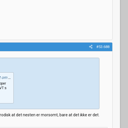
#53.688
kraina
pper
SVT:s
rodisk at det nesten er morsomt, bare at det ikke er det.