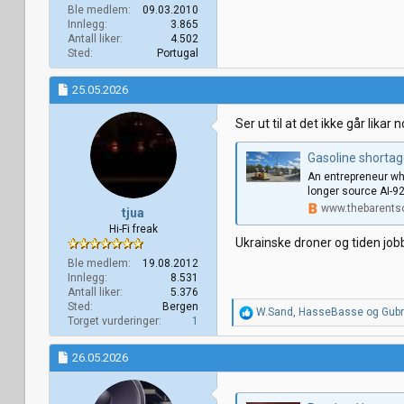
Ble medlem
09.03.2010
Innlegg
3.865
Antall liker
4.502
Sted
Portugal
25.05.2026
Ser ut til at det ikke går likar n
Gasoline shortag
An entrepreneur who
longer source AI-92
www.thebarents
tjua
Hi-Fi freak
Ukrainske droner og tiden job
Ble medlem
19.08.2012
Innlegg
8.531
Antall liker
5.376
Sted
Bergen
R
W.Sand
,
HasseBasse
og
Gub
Torget vurderinger
1
e
a
k
26.05.2026
s
j
o