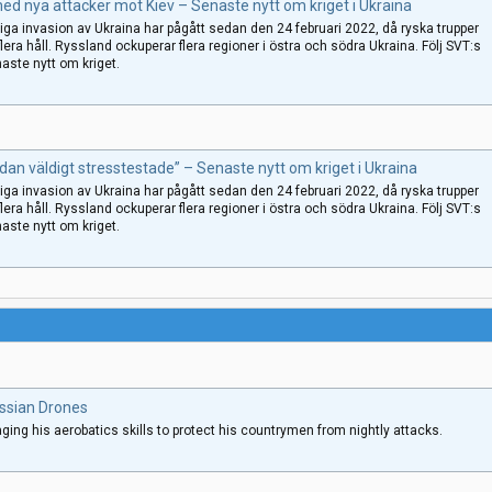
ed nya attacker mot Kiev – Senaste nytt om kriget i Ukraina
ga invasion av Ukraina har pågått sedan den 24 februari 2022, då ryska trupper
flera håll. Ryssland ockuperar flera regioner i östra och södra Ukraina. Följ SVT:s
aste nytt om kriget.
dan väldigt stresstestade” – Senaste nytt om kriget i Ukraina
ga invasion av Ukraina har pågått sedan den 24 februari 2022, då ryska trupper
flera håll. Ryssland ockuperar flera regioner i östra och södra Ukraina. Följ SVT:s
aste nytt om kriget.
ussian Drones
aging his aerobatics skills to protect his countrymen from nightly attacks.