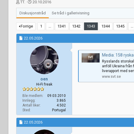
T
S
TT.
20.10.2016
r
t
å
a
Diskusjonstråd
Se tråd i gallerivisning
d
r
s
t
Forrige
1
…
1341
1342
1343
1344
1345
…
t
d
a
a
22.05.2026
r
t
t
o
e
Media: 158 ryska 
r
Rysslands storskali
anföll Ukraina från 
liverapport med sen
www.svt.se
oen
Hi-Fi freak
Ble medlem
09.03.2010
Innlegg
3.865
Antall liker
4.502
Sted
Portugal
22.05.2026