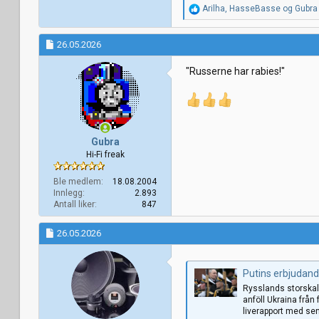
R
Arilha
,
HasseBasse
og
Gubra
e
a
k
26.05.2026
s
j
"Russerne har rabies!"
o
n
e
r
:
Gubra
Hi-Fi freak
Ble medlem
18.08.2004
Innlegg
2.893
Antall liker
847
26.05.2026
Putins erbjudande
Rysslands storskali
anföll Ukraina från 
liverapport med sen