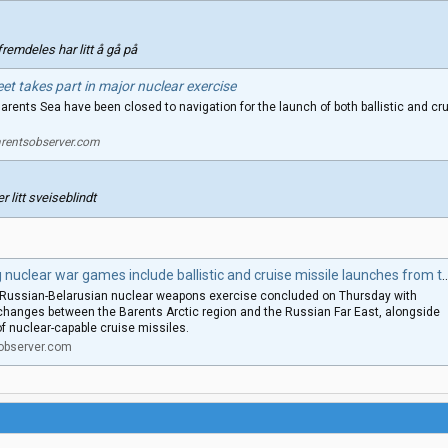
remdeles har litt å gå på
et takes part in major nuclear exercise
Barents Sea have been closed to navigation for the launch of both ballistic and cr
rentsobserver.com
r litt sveiseblindt
uclear war games include ballistic and cruise missile launches from the Barents Sea
t Russian-Belarusian nuclear weapons exercise concluded on Thursday with
exchanges between the Barents Arctic region and the Russian Far East, alongside
f nuclear-capable cruise missiles.
observer.com