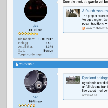
Som skrevet, de gamle vet be
A fourth monumen
The project to crea
Vologda region, Geo
pagan traditions — 
tjua
www.thebarents
Hi-Fi freak
Ble medlem
19.08.2012
Innlegg
8.531
Antall liker
5.376
Sted
Bergen
Torget vurderinger
1
23.05.2026
Ryssland anklagar Ukr
Rysslands storskali
anföll Ukraina från 
liverapport med sen
www.svt.se
oen
Hi-Fi freak