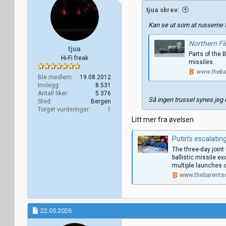
tjua skrev:
Kan se ut som at russerne f
Northern Fle
tjua
Parts of the 
Hi-Fi freak
missiles.
www.theba
Ble medlem
19.08.2012
Innlegg
8.531
Antall liker
5.376
Så ingen trussel synes jeg e
Sted
Bergen
Torget vurderinger
1
Litt mer fra øvelsen
Putin’s escalating n
The three-day join
ballistic missile 
multiple launches o
www.thebarents
22.05.2026