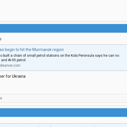
o
es begin to hit the Murmansk region
 built a chain of small petrol stations on the Kola Peninsula says he can no
 and AI-95 petrol.
observer.com
ber for Ukraina
ra