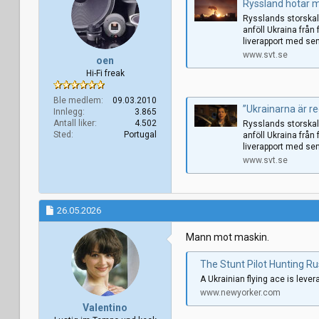
Ryssland hotar m
n
e
Rysslands storskali
r
anföll Ukraina från 
:
liverapport med sen
www.svt.se
oen
Hi-Fi freak
Ble medlem
09.03.2010
”Ukrainarna är re
Innlegg
3.865
Antall liker
4.502
Rysslands storskali
Sted
Portugal
anföll Ukraina från 
liverapport med sen
www.svt.se
26.05.2026
Mann mot maskin.
The Stunt Pilot Hunting R
A Ukrainian flying ace is lever
www.newyorker.com
Valentino