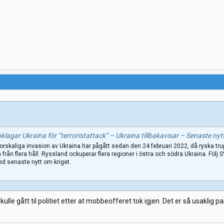
gar Ukraina för ”terroristattack” – Ukraina tillbakavisar – Senaste nytt om kriget i U
rskaliga invasion av Ukraina har pågått sedan den 24 februari 2022, då ryska tru
a från flera håll. Ryssland ockuperar flera regioner i östra och södra Ukraina. Följ 
ed senaste nytt om kriget.
le gått til politiet etter at mobbeofferet tok igjen. Det er så usaklig pa