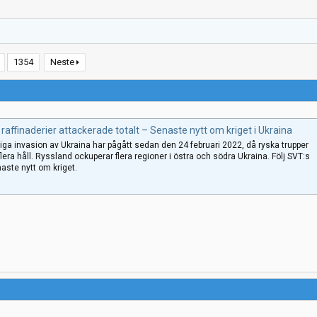
1354
Neste
raffinaderier attackerade totalt – Senaste nytt om kriget i Ukraina
ga invasion av Ukraina har pågått sedan den 24 februari 2022, då ryska trupper
flera håll. Ryssland ockuperar flera regioner i östra och södra Ukraina. Följ SVT:s
aste nytt om kriget.