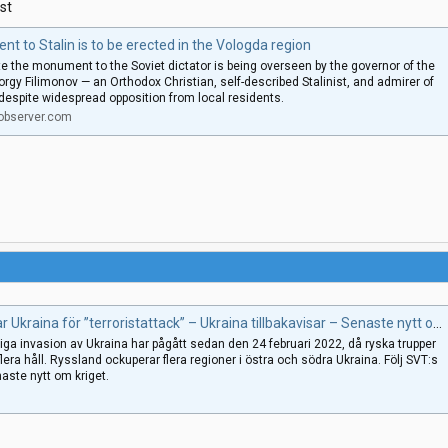
st
t to Stalin is to be erected in the Vologda region
te the monument to the Soviet dictator is being overseen by the governor of the
rgy Filimonov — an Orthodox Christian, self-described Stalinist, and admirer of
despite widespread opposition from local residents.
observer.com
aina för ”terroristattack” – Ukraina tillbakavisar – Senaste nytt om kriget i Ukraina
ga invasion av Ukraina har pågått sedan den 24 februari 2022, då ryska trupper
flera håll. Ryssland ockuperar flera regioner i östra och södra Ukraina. Följ SVT:s
aste nytt om kriget.