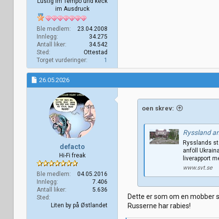
Lustig im Tempo und keck
im Ausdruck
Ble medlem
23.04.2008
Innlegg
34.275
Antall liker
34.542
Sted
Ottestad
Torget vurderinger
1
26.05.2026
oen skrev:
Ryssland ankla
Rysslands sto
defacto
anföll Ukrain
Hi-Fi freak
liverapport m
www.svt.se
Ble medlem
04.05.2016
Innlegg
7.406
Antall liker
5.636
Dette er som om en mobber skul
Sted
Liten by på Østlandet
Russerne har rabies!