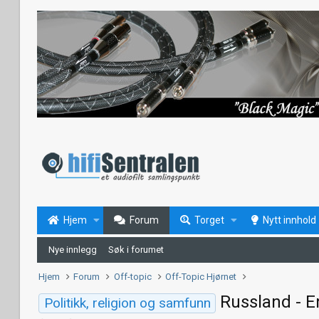
Hjem
Forum
Torget
Nytt innhold
Nye innlegg
Søk i forumet
Hjem
Forum
Off-topic
Off-Topic Hjørnet
Russland - E
Politikk, religion og samfunn