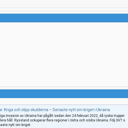
: Kriga och slipp skulderna – Senaste nytt om kriget i Ukraina
ga invasion av Ukraina har pågått sedan den 24 februari 2022, då ryska trupper
flera håll. Ryssland ockuperar flera regioner i östra och södra Ukraina. Följ SVT:s
aste nytt om kriget.