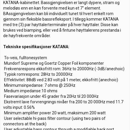
KATANA-kabinettet. Bassgjengivelsen er langt dypere, stram og
melodiøs enn en kan forvente med kun et 7" element.
BAssgjengivelsen kan bli individuelt tunet til hvert enkelt rom
gjennom sin fleksible bassrefleksport. I tillegg kommer KATANA
med tre (3) par høyttalerterminaler på hver høyttaler. Disse kan
brukes ved biamping, eller ved å fintune høyttalerens prestanda i
de høyfrekvente områder.
Tekniske spesifikasjoner KATANA:
 To-veis, fulltonesystem
 Mundorf Supreme og Goertz Copper Foil komponenter
 Frekvensrespons ekkofritt rom: 36Hz to 20000Hz (-3dB/anechoic)
 Typisk romrespons: 28Hz to 20000Hz
 Effektivitet: 88dB ved 2.83 volt på 1 meter, ekkofritt (anechoic)
 Minimumsinpedanse: 7 ohms @ 250Hz
 Medium impedanse:10 ohms
 Fasevariasjon under 45 grader fra 20Hz til 20 000Hz
 Ekstremt lave forvrengnings nivåer fra 200 to 20 000Hz med 11.7
volts input: 0.56%
 Minimum amplifier power 20 watt, maksimum 200 watt
 User selectable hi-pass filter contour (using two pairs of
connectors at the back)
 User adjustable bass contour through a modifiable back port