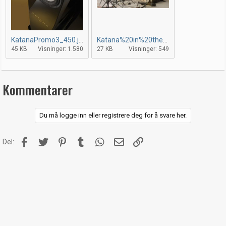
KatanaPromo3_450.jpg
Katana%20in%20the%20studio.jpg
45 KB
Visninger: 1.580
27 KB
Visninger: 549
Kommentarer
Du må logge inn eller registrere deg for å svare her.
Facebook
Twitter
Pinterest
Tumblr
WhatsApp
E-post
Link
Del: