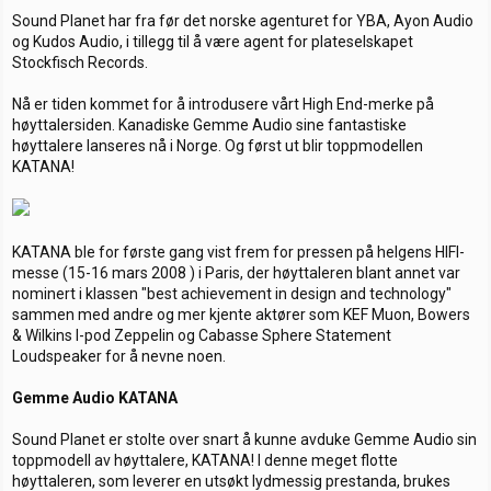
s
t
g
Sound Planet har fra før det norske agenturet for YBA, Ayon Audio
t
d
o
og Kudos Audio, i tillegg til å være agent for plateselskapet
a
a
r
Stockfisch Records.
r
t
i
t
o
e
Nå er tiden kommet for å introdusere vårt High End-merke på
r
høyttalersiden. Kanadiske Gemme Audio sine fantastiske
høyttalere lanseres nå i Norge. Og først ut blir toppmodellen
KATANA!
KATANA ble for første gang vist frem for pressen på helgens HIFI-
messe (15-16 mars 2008 ) i Paris, der høyttaleren blant annet var
nominert i klassen "best achievement in design and technology"
sammen med andre og mer kjente aktører som KEF Muon, Bowers
& Wilkins I-pod Zeppelin og Cabasse Sphere Statement
Loudspeaker for å nevne noen.
Gemme Audio KATANA
Sound Planet er stolte over snart å kunne avduke Gemme Audio sin
toppmodell av høyttalere, KATANA! I denne meget flotte
høyttaleren, som leverer en utsøkt lydmessig prestanda, brukes