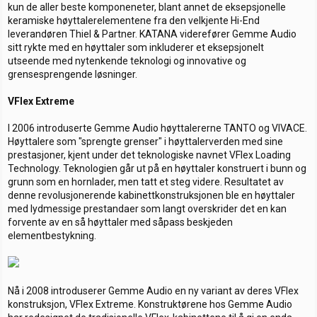
kun de aller beste komponeneter, blant annet de eksepsjonelle
keramiske høyttalerelementene fra den velkjente Hi-End
leverandøren Thiel & Partner. KATANA viderefører Gemme Audio
sitt rykte med en høyttaler som inkluderer et eksepsjonelt
utseende med nytenkende teknologi og innovative og
grensesprengende løsninger.
VFlex Extreme
I 2006 introduserte Gemme Audio høyttalererne TANTO og VIVACE.
Høyttalere som "sprengte grenser" i høyttalerverden med sine
prestasjoner, kjent under det teknologiske navnet VFlex Loading
Technology. Teknologien går ut på en høyttaler konstruert i bunn og
grunn som en hornlader, men tatt et steg videre. Resultatet av
denne revolusjonerende kabinettkonstruksjonen ble en høyttaler
med lydmessige prestandaer som langt overskrider det en kan
forvente av en så høyttaler med såpass beskjeden
elementbestykning.
Nå i 2008 introduserer Gemme Audio en ny variant av deres VFlex
konstruksjon, VFlex Extreme. Konstruktørene hos Gemme Audio