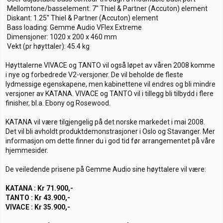
 Mellomtone/basselement: 7" Thiel & Partner (Accuton) element
 Diskant: 1.25" Thiel & Partner (Accuton) element
 Bass loading: Gemme Audio VFlex Extreme
 Dimensjoner: 1020 x 200 x 460 mm
 Vekt (pr høyttaler): 45.4 kg
Høyttalerne VIVACE og TANTO vil også løpet av våren 2008 komme
i nye og forbedrede V2-versjoner. De vil beholde de fleste
lydmessige egenskapene, men kabinettene vil endres og bli mindre
versjoner av KATANA. VIVACE og TANTO vil i tillegg bli tilbydd i flere
finisher, bl.a. Ebony og Rosewood.
KATANA vil være tilgjengelig på det norske markedet i mai 2008.
Det vil bli avholdt produktdemonstrasjoner i Oslo og Stavanger. Mer
informasjon om dette finner du i god tid før arrangementet på våre
hjemmesider.
De veiledende prisene på Gemme Audio sine høyttalere vil være:
KATANA : Kr 71.900,-
TANTO : Kr 43.900,-
VIVACE : Kr 35.900,-