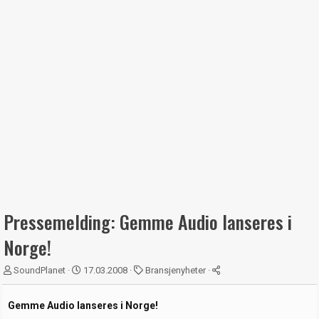
Pressemelding: Gemme Audio lanseres i
Norge!
T
S
K
SoundPlanet
17.03.2008
Bransjenyheter
r
t
a
å
a
t
Gemme Audio lanseres i Norge!
d
r
e