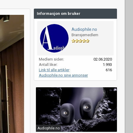
Informasjon om bruker
Audiophile.no
Bransjemedlem
Medlem siden
02.06.2020
Antall liker
1.993
Link til alle artikler
616
Audiophile.no sine annonser
Audiophile.no