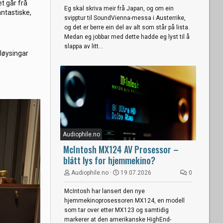
t går frå
Eg skal skriva meir frå Japan, og om ein
antastiske,
svipptur til SoundVienna-messa i Austerrike,
og det er berre ein del av alt som står på lista.
Medan eg jobbar med dette hadde eg lyst til å
slappa av litt...
eløysingar
Audiophile.no
McIntosh MX124 AV Prosessor –
blått lys for hjemmekino?
Audiophile.no
19.07.2026
0
McIntosh har lansert den nye
hjemmekinoprosessoren MX124, en modell
som tar over etter MX123 og samtidig
markerer at den amerikanske HighEnd-