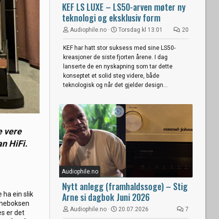
KEF LS LUXE – LS50-arven møter ny
teknologi og eksklusiv form
Audiophile.no
Torsdag kl 13:01
20
KEF har hatt stor suksess med sine LS50-
kreasjoner de siste fjorten årene. I dag
lanserte de en nyskapning som tar dette
konseptet et solid steg videre, både
teknologisk og når det gjelder design...
e vere
n HiFi.
Audiophile.no
Nytt anlegg (framhaldssoge) – Stig
 ha ein slik
Arne si dagbok Juni 2026
øymeboksen
Audiophile.no
20.07.2026
7
s er det