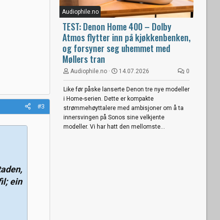
Audiophile.no
TEST: Denon Home 400 – Dolby
Atmos flytter inn på kjøkkenbenken,
og forsyner seg uhemmet med
Møllers tran
Audiophile.no
14.07.2026
0
Like før påske lanserte Denon tre nye modeller
i Home-serien. Dette er kompakte
#3
strømmehøyttalere med ambisjoner om å ta
innersvingen på Sonos sine velkjente
modeller. Vi har hatt den mellomste...
taden,
l; ein