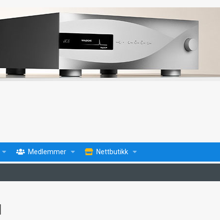
Medlemmer
Nettbutikk
l