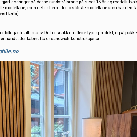
e gjort endringar på desse rundstrålarane på rundt 15 år, og modellutvale
 alle modellane, men det er berre dei to største modellane som har den f
ert kalla)
r billegaste alternativ. Det er snakk om fleire typer produkt, også pakk
pennande, der kabinetta er sandwich-konstruksjonar...
phile.no