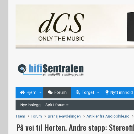
Hjem
Forum
Torget
Nytt innhold
Nye innlegg
Søk i forumet
Hjem
Forum
Bransje-avdelingen
Artikler fra Audiophile.no
På vei til Horten. Andre stopp: Stereofi