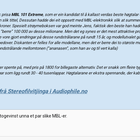
k prisa
MBL 101 Extreme
, som er ein kandidat til å kallast verdas beste høgtalar
n slik tittel, Dessutan hadde dei eit oppsett med MBL-elektronikk slik at summen 
 kroner. Spesielt strøymeboksen var god meinte Jens, faktisk den beste han had
 “berre” 100 000 av desse milionane. Men det eg synes er det mest attraktive pr
e vore gjort endringar på desse rundstrålarane på rundt 15 år, og modellutvalet gå
nedover. Diskanten er felles for alle modellane, men det er berre dei to største m
undstrålande mellomtonen (“ananasen”, som han av og til vert kalla)
r spente på, med pris på 1800 for billegaste alternativ. Det er snakk om fleire ty
r som ligg rundt 30 - 40 tusenlappar. Høgtalarane er ekstra spennande, der kabi
frå Stereofilvitjinga i Audiophile.no
ttogevinst unna et par slike MBL-er.