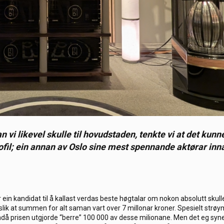
an vi likevel skulle til hovudstaden, tenkte vi at det kunn
fil; ein annan av Oslo sine mest spennande aktørar inna
 ein kandidat til å kallast verdas beste høgtalar om nokon absolutt skulle
 slik at summen for alt saman vart over 7 millonar kroner. Spesielt str
då prisen utgjorde “berre” 100 000 av desse milionane. Men det eg syne