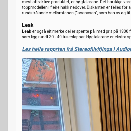
mest attraktive produktet, er høgtalarane. Det har ikkje vor
toppmodellen i fleire hakk nedover. Diskanten er felles for
rundstrålande mellomtonen (“ananasen”, som han av og til v
Leak
Leak
er også eit merke dei er spente på, med pris på 1800 fo
som ligg rundt 30 - 40 tusenlappar. Høgtalarane er ekstra s
Les heile rapprten frå Stereofilvitjinga i Audio