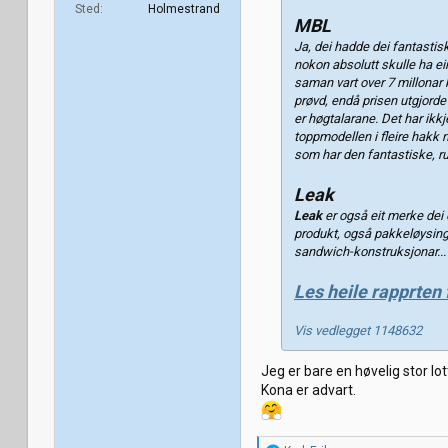
Sted
Holmestrand
MBL
Ja, dei hadde dei fantastis
nokon absolutt skulle ha ei
saman vart over 7 millonar
prøvd, endå prisen utgjorde
er høgtalarane. Det har ikkj
toppmodellen i fleire hakk 
som har den fantastiske, r
Leak
Leak
er også eit merke dei e
produkt, også pakkeløysinga
sandwich-konstruksjonar...
Les heile rapprten 
Vis vedlegget 1148632
Jeg er bare en høvelig stor lo
Kona er advart.