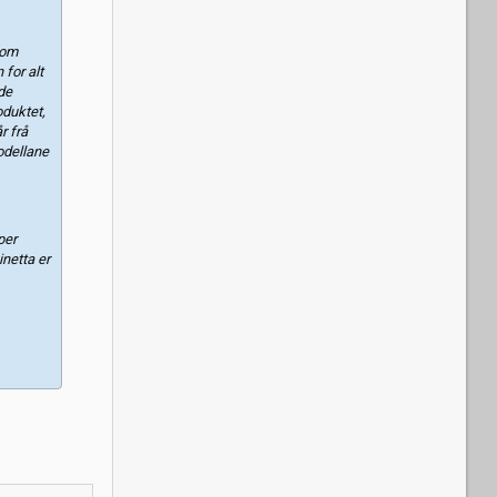
 om
for alt
de
oduktet,
r frå
odellane
per
netta er