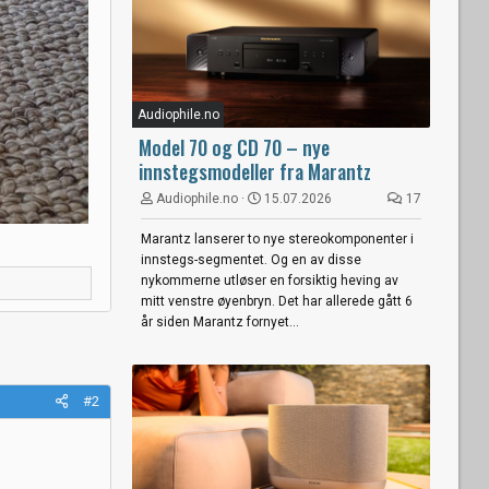
Audiophile.no
Model 70 og CD 70 – nye
innstegsmodeller fra Marantz
Audiophile.no
15.07.2026
17
Marantz lanserer to nye stereokomponenter i
innstegs-segmentet. Og en av disse
nykommerne utløser en forsiktig heving av
mitt venstre øyenbryn. Det har allerede gått 6
år siden Marantz fornyet...
#2