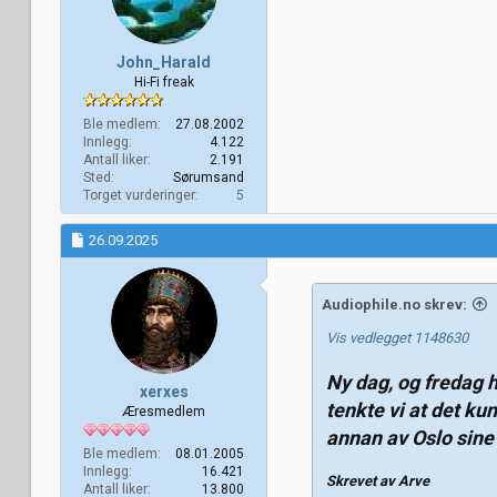
John_Harald
Hi-Fi freak
Ble medlem
27.08.2002
Innlegg
4.122
Antall liker
2.191
Sted
Sørumsand
Torget vurderinger
5
26.09.2025
Audiophile.no skrev:
Vis vedlegget 1148630
Ny dag, og fredag ha
xerxes
tenkte vi at det ku
Æresmedlem
annan av Oslo sine
Ble medlem
08.01.2005
Innlegg
16.421
Skrevet av Arve
Antall liker
13.800