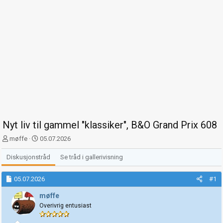
Nyt liv til gammel "klassiker", B&O Grand Prix 608
T
S
møffe
05.07.2026
r
t
å
a
Diskusjonstråd
Se tråd i gallerivisning
d
r
s
t
05.07.2026
#1
t
d
a
a
møffe
r
t
Overivrig entusiast
t
o
e