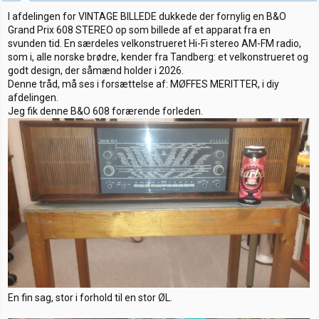
r
I afdelingen for VINTAGE BILLEDE dukkede der fornylig en B&O
Grand Prix 608 STEREO op som billede af et apparat fra en
svunden tid. En særdeles velkonstrueret Hi-Fi stereo AM-FM radio,
som i, alle norske brødre, kender fra Tandberg: et velkonstrueret og
godt design, der såmænd holder i 2026.
Denne tråd, må ses i forsættelse af: MØFFES MERITTER, i diy
afdelingen.
Jeg fik denne B&O 608 forærende forleden.
En fin sag, stor i forhold til en stor ØL.