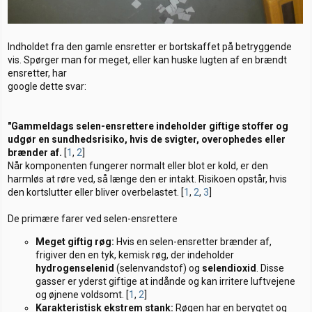
Indholdet fra den gamle ensretter er bortskaffet på betryggende
vis. Spørger man for meget, eller kan huske lugten af en brændt
ensretter, har
google dette svar:
"Gammeldags selen-ensrettere indeholder giftige stoffer og
udgør en sundhedsrisiko, hvis de svigter, overophedes eller
brænder af.
[
1
,
2
]
Når komponenten fungerer normalt eller blot er kold, er den
harmløs at røre ved, så længe den er intakt. Risikoen opstår, hvis
den kortslutter eller bliver overbelastet. [
1
,
2
,
3
]
De primære farer ved selen-ensrettere
Meget giftig røg:
Hvis en selen-ensretter brænder af,
frigiver den en tyk, kemisk røg, der indeholder
hydrogenselenid
(selenvandstof) og
selendioxid
. Disse
gasser er yderst giftige at indånde og kan irritere luftvejene
og øjnene voldsomt. [
1
,
2
]
Karakteristisk ekstrem stank:
Røgen har en berygtet og