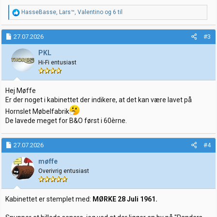
R
HasseBasse
,
Lars™
,
Valentino
og 6 til
e
a
k
27.07.2026
#3
s
j
PKL
o
Hi-Fi entusiast
n
e
r
:
Hej Møffe
Er der noget i kabinettet der indikere, at det kan være lavet på
Hornslet Møbelfabrik
De lavede meget for B&O først i 60èrne.
27.07.2026
#4
møffe
Overivrig entusiast
Kabinettet er stemplet med:
MØRKE 28 Juli 1961.