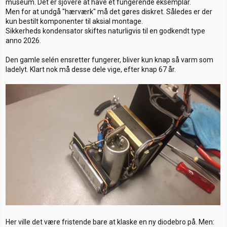
museum. Det er sjovere at have et fungerende eksemplar.
Men for at undgå "hærværk" må det gøres diskret. Således er der
kun bestilt komponenter til aksial montage.
Sikkerheds kondensator skiftes naturligvis til en godkendt type
anno 2026.
Den gamle selén ensretter fungerer, bliver kun knap så varm som
ladelyt. Klart nok må desse dele vige, efter knap 67 år.
Her ville det være fristende bare at klaske en ny diodebro på. Men: