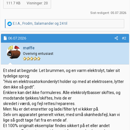
111.7 KB
Visninger: 20
Sist redigert:
05.07.2026
R
E.I.A.
,
Frodm
,
Salamander
og 24 til
e
a
k
06.07.2026
#2
s
j
møffe
o
Overivrig entusiast
n
e
r
:
Et sted at begynde: Let brummen, og en varm elektrolyt, taler sit
tydelige sprog:
"Hvis en elektrosatorkondenlyt holder op med at elektrosere, lytter
den ikke så godt".
Enklere kan det ikke formuleres. Alle elekkrolytbasser skiftes, og
modstande tjekkes/skiftes, hvis de er
skredet i værdi, og fejl rettes/repareres.
Men: Nu er det ensretter og lade/filter lyt vi kikker på.
Selv om apparatet generelt virker, med små skønhedsfejl, kan vi
lige så godt tage fat fra en ende af.
Et 100% originalt eksemplar findes sikkert på et eller andet