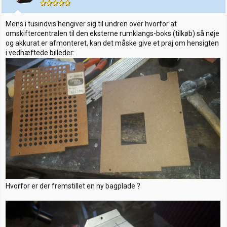
e
r
:
Mens i tusindvis hengiver sig til undren over hvorfor at
omskiftercentralen til den eksterne rumklangs-boks (tilkøb) så nøje
og akkurat er afmonteret, kan det måske give et praj om hensigten
i vedhæftede billeder:
Hvorfor er der fremstillet en ny bagplade ?