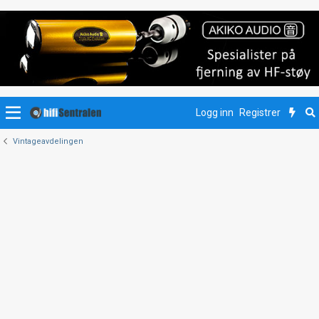
Logg inn
Registrer
Vintageavdelingen