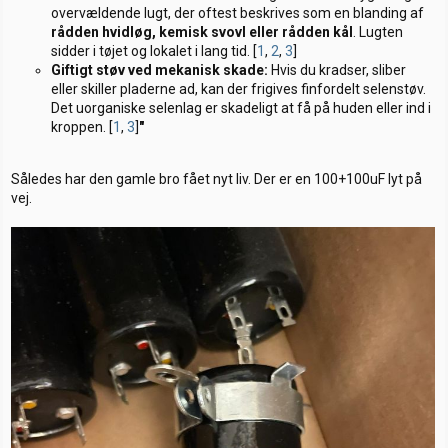
overvældende lugt, der oftest beskrives som en blanding af
rådden hvidløg, kemisk svovl eller rådden kål
. Lugten
sidder i tøjet og lokalet i lang tid. [
1
,
2
,
3
]
Giftigt støv ved mekanisk skade:
Hvis du kradser, sliber
eller skiller pladerne ad, kan der frigives finfordelt selenstøv.
Det uorganiske selenlag er skadeligt at få på huden eller ind i
kroppen. [
1
,
3
]
"
Således har den gamle bro fået nyt liv. Der er en 100+100uF lyt på
vej.