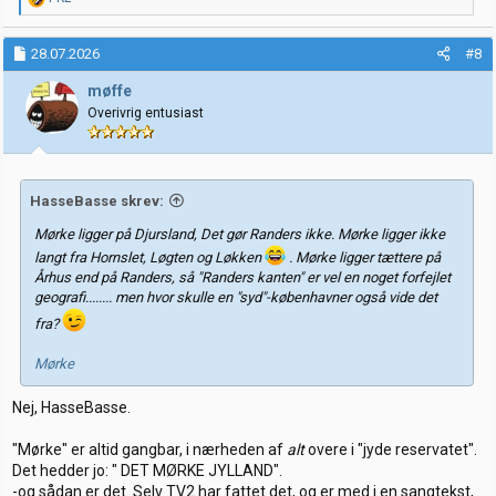
e
a
k
28.07.2026
#8
s
j
møffe
o
Overivrig entusiast
n
e
r
:
HasseBasse skrev:
Mørke ligger på Djursland, Det gør Randers ikke. Mørke ligger ikke
langt fra Hornslet, Løgten og Løkken
. Mørke ligger tættere på
Århus end på Randers, så "Randers kanten" er vel en noget forfejlet
geografi........ men hvor skulle en "syd"-københavner også vide det
fra?
Mørke
Nej, HasseBasse.
"Mørke" er altid gangbar, i nærheden af
alt
overe i "jyde reservatet".
Det hedder jo: " DET MØRKE JYLLAND".
-og sådan er det. Selv TV2 har fattet det, og er med i en sangtekst,