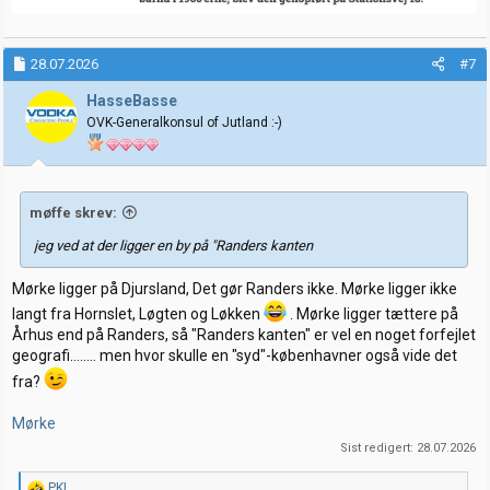
28.07.2026
#7
HasseBasse
OVK-Generalkonsul of Jutland :-)
møffe skrev:
jeg ved at der ligger en by på "Randers kanten
Mørke ligger på Djursland, Det gør Randers ikke. Mørke ligger ikke
langt fra Hornslet, Løgten og Løkken
. Mørke ligger tættere på
Århus end på Randers, så "Randers kanten" er vel en noget forfejlet
geografi........ men hvor skulle en "syd"-københavner også vide det
fra?
Mørke
Sist redigert:
28.07.2026
R
PKL