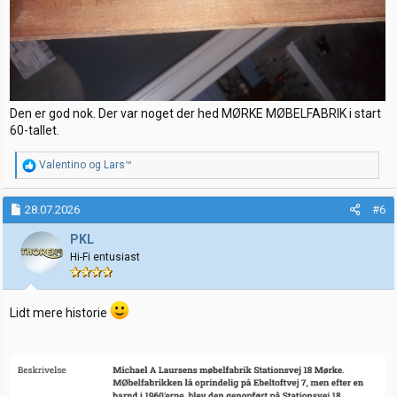
Den er god nok. Der var noget der hed MØRKE MØBELFABRIK i start
60-tallet.
R
Valentino
og
Lars™
e
a
k
28.07.2026
#6
s
j
PKL
o
Hi-Fi entusiast
n
e
r
:
Lidt mere historie