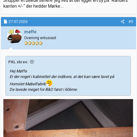
Snupper et billede senere. jeg ved at der ligger en by på "Randers
kanten +/-" der hedder Mørke....
27.07.2026
#5
møffe
Overivrig entusiast
PKL skrev:
Hej Møffe
Er der noget i kabinettet der indikere, at det kan være lavet på
Hornslet Møbelfabrik
De lavede meget for B&O først i 60èrne.