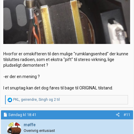
Hvorfor er omskifteren til den mulige "rumklangsenhed" der kunne
tilsluttes radioen, som et ekstra "pift" til stereo virkning, lige
pludseligt demonteret ?
-er der en mening ?
I et snuptag kan det dog føres til bage til ORIGINAL tilstand.
R
PKL
,
geirendre
,
Singh
og 2 til
e
a
k
Søndag kl 18:41
#11
s
j
møffe
o
Overivrig entusiast
n