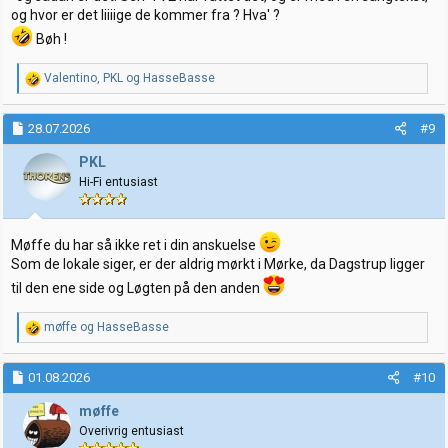
og hvor er det liiiige de kommer fra ? Hva' ?
Bøh !
R
Valentino
,
PKL
og
HasseBasse
e
a
k
28.07.2026
#9
s
j
PKL
o
Hi-Fi entusiast
n
e
r
:
Møffe du har så ikke ret i din anskuelse
Som de lokale siger, er der aldrig mørkt i Mørke, da Dagstrup ligger
til den ene side og Løgten på den anden
R
møffe
og
HasseBasse
e
a
k
01.08.2026
#10
s
j
møffe
o
Overivrig entusiast
n