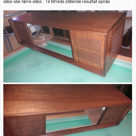
slibe-olie-tørre-slibe... Til tilfreds stillende resultat opnås.