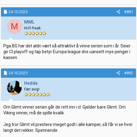
24.10.2025
#891
MML
M
Hi-Fi freak
Pga BG har det aldri vært så attraktivt å vinne serien som i år. Seier
gir Cl playoff og tap betyr Europa league dvs uansett mye penger i
kassen.
24.10.2025
#892
Hedde
Førr evig!
Om Glimt vinner serien går de rett inn i cl. Gjelder bare Glimt. Om
Viking vinner, må de spille kvalik.
Jeg tror Glimt vil prestere meget godt i alle kamper, så får vi se hvor
langt det rekker. Spennende .