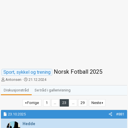
Norsk Fotball 2025
Sport, sykkel og trening
T
S
Antonsen
21.12.2024
r
t
å
a
Diskusjonstråd
Se tråd i gallerivisning
d
r
s
t
Forrige
1
…
23
…
29
Neste
t
d
a
a
23.10.2025
#881
r
t
t
o
Hedde
e