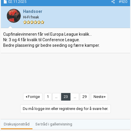
02.11.2025
#920
Handsoer
Hi-Fi freak
Cupfinalevinneren får vel Europa League kvalik...
Nr. 3 og 4 får kvalik til Conference League.
Bedre plassering gir bedre seeding og færre kamper.
Forrige
1
…
23
…
29
Neste
Du må logge inn eller registrere deg for å svare her.
Diskusjonstråd
Se tråd i gallerivisning