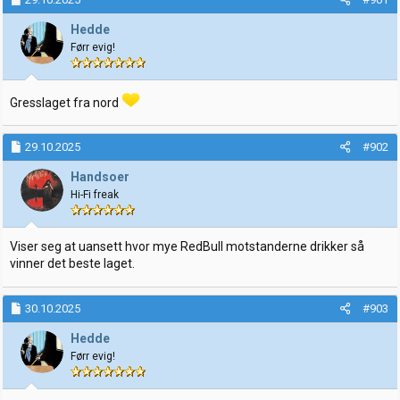
s
j
Hedde
o
Førr evig!
n
e
r
:
Gresslaget fra nord
29.10.2025
#902
Handsoer
Hi-Fi freak
Viser seg at uansett hvor mye RedBull motstanderne drikker så
vinner det beste laget.
30.10.2025
#903
Hedde
Førr evig!