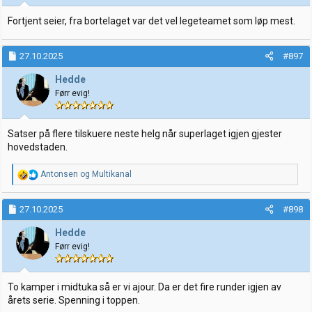
r
:
Fortjent seier, fra bortelaget var det vel legeteamet som løp mest.
27.10.2025
#897
Hedde
Førr evig!
Satser på flere tilskuere neste helg når superlaget igjen gjester
hovedstaden.
R
Antonsen
og
Multikanal
e
a
k
27.10.2025
#898
s
j
Hedde
o
Førr evig!
n
e
r
:
To kamper i midtuka så er vi ajour. Da er det fire runder igjen av
årets serie. Spenning i toppen.