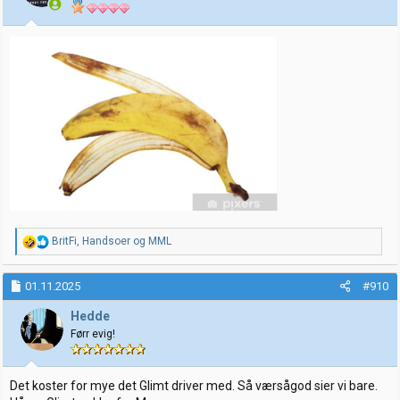
R
BritFi
,
Handsoer
og
MML
e
a
k
01.11.2025
#910
s
j
Hedde
o
Førr evig!
n
e
r
:
Det koster for mye det Glimt driver med. Så værsågod sier vi bare.