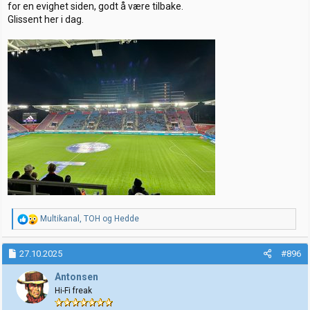
for en evighet siden, godt å være tilbake.
Glissent her i dag.
R
Multikanal
,
TOH
og
Hedde
e
a
k
27.10.2025
#896
s
j
Antonsen
o
Hi-Fi freak
n
e