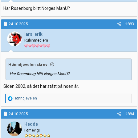
Har Rosenborg blitt Norges ManU?
24.10.2025
#883
lars_erik
Rubinmedlem
Hønndjevelen skrev:
Har Rosenborg blitt Norges ManU?
Siden 2002, så det har stått på noen år.
R
Hønndjevelen
e
a
k
24.10.2025
#884
s
j
Hedde
o
Førr evig!
n
e