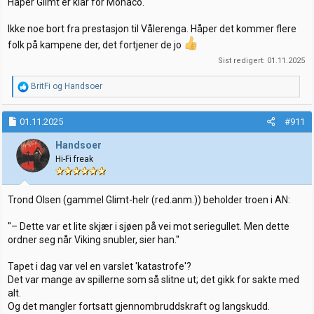
Håper Glimt er klar for Monaco.
Ikke noe bort fra prestasjon til Vålerenga. Håper det kommer flere
folk på kampene der, det fortjener de jo
Sist redigert:
01.11.2025
R
BritFi
og
Handsoer
e
a
k
01.11.2025
#911
s
j
Handsoer
o
Hi-Fi freak
n
e
r
:
Trond Olsen (gammel Glimt-helr (red.anm.)) beholder troen i AN:
''– Dette var et lite skjær i sjøen på vei mot seriegullet. Men dette
ordner seg når Viking snubler, sier han.''
Tapet i dag var vel en varslet 'katastrofe'?
Det var mange av spillerne som så slitne ut; det gikk for sakte med
alt.
Og det mangler fortsatt gjennombruddskraft og langskudd.