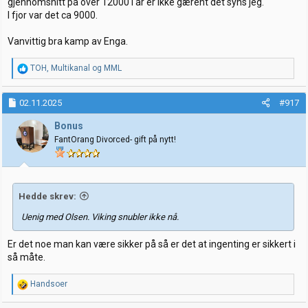
gjennomsnitt på over 12000 i år er ikke gærent det syns jeg.
I fjor var det ca 9000.
Vanvittig bra kamp av Enga.
R
TOH
,
Multikanal
og
MML
e
a
k
02.11.2025
#917
s
j
Bonus
o
FantOrang Divorced- gift på nytt!
n
e
r
:
Hedde skrev:
Uenig med Olsen. Viking snubler ikke nå.
Er det noe man kan være sikker på så er det at ingenting er sikkert i
så måte.
R
Handsoer
e
a