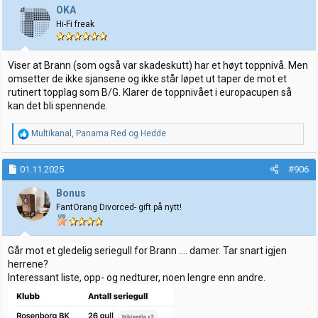
j
OKA
o
Hi-Fi freak
n
e
r
:
Viser at Brann (som også var skadeskutt) har et høyt toppnivå. Men
omsetter de ikke sjansene og ikke står løpet ut taper de mot et
rutinert topplag som B/G. Klarer de toppnivået i europacupen så
kan det bli spennende.
R
Multikanal
,
Panama Red
og
Hedde
e
a
k
01.11.2025
#906
s
j
Bonus
o
FantOrang Divorced- gift på nytt!
n
e
r
:
Går mot et gledelig seriegull for Brann …. damer. Tar snart igjen
herrene?
Interessant liste, opp- og nedturer, noen lengre enn andre.