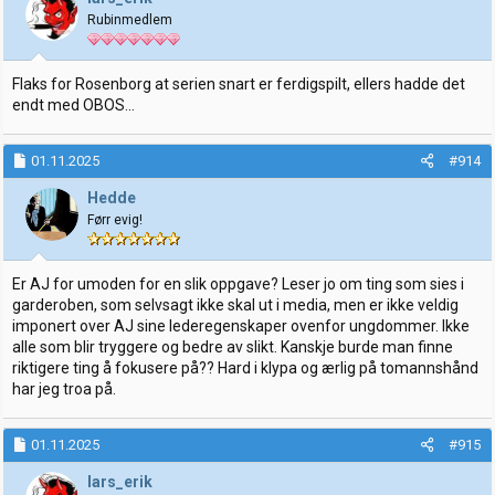
Rubinmedlem
Flaks for Rosenborg at serien snart er ferdigspilt, ellers hadde det
endt med OBOS...
01.11.2025
#914
Hedde
Førr evig!
Er AJ for umoden for en slik oppgave? Leser jo om ting som sies i
garderoben, som selvsagt ikke skal ut i media, men er ikke veldig
imponert over AJ sine lederegenskaper ovenfor ungdommer. Ikke
alle som blir tryggere og bedre av slikt. Kanskje burde man finne
riktigere ting å fokusere på?? Hard i klypa og ærlig på tomannshånd
har jeg troa på.
01.11.2025
#915
lars_erik