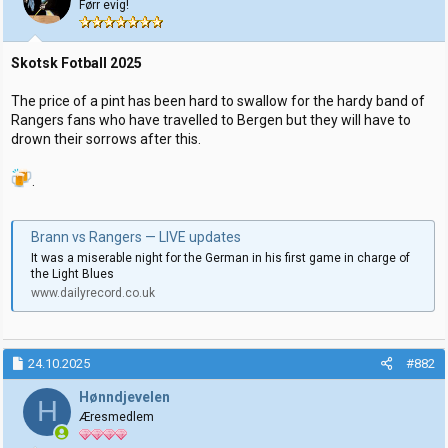
Førr evig!
r
Skotsk Fotball 2025
The price of a pint has been hard to swallow for the hardy band of
Rangers fans who have travelled to Bergen but they will have to
drown their sorrows after this.
.
Brann vs Rangers — LIVE updates
It was a miserable night for the German in his first game in charge of
the Light Blues
www.dailyrecord.co.uk
24.10.2025
#882
Hønndjevelen
H
Æresmedlem