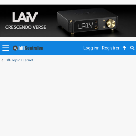
Logg inn
Registrer
Off-Topic Hjørnet