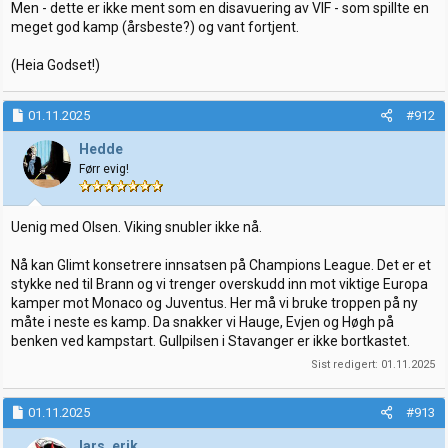
Men - dette er ikke ment som en disavuering av VIF - som spillte en
meget god kamp (årsbeste?) og vant fortjent.
(Heia Godset!)
01.11.2025
#912
Hedde
Førr evig!
Uenig med Olsen. Viking snubler ikke nå.
Nå kan Glimt konsetrere innsatsen på Champions League. Det er et
stykke ned til Brann og vi trenger overskudd inn mot viktige Europa
kamper mot Monaco og Juventus. Her må vi bruke troppen på ny
måte i neste es kamp. Da snakker vi Hauge, Evjen og Høgh på
benken ved kampstart. Gullpilsen i Stavanger er ikke bortkastet.
Sist redigert:
01.11.2025
01.11.2025
#913
lars_erik