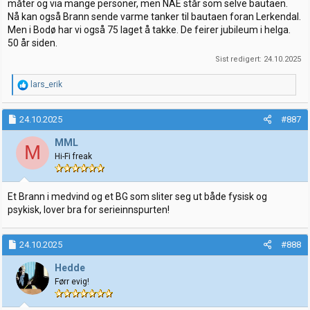
måter og via mange personer, men NAE står som selve bautaen.
Nå kan også Brann sende varme tanker til bautaen foran Lerkendal.
Men i Bodø har vi også 75 laget å takke. De feirer jubileum i helga.
50 år siden.
Sist redigert:
24.10.2025
R
lars_erik
e
a
k
24.10.2025
#887
s
j
MML
M
o
Hi-Fi freak
n
e
r
:
Et Brann i medvind og et BG som sliter seg ut både fysisk og
psykisk, lover bra for serieinnspurten!
24.10.2025
#888
Hedde
Førr evig!