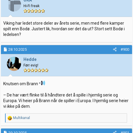
OKA
Hi-Fi freak
Viking har ledet store deler av årets serie, men med flere kamper
spilt enn Bodø. Justert lik, hvordan ser det da ut? Stort sett Bodø i
ledelsen?
28.10.2025
#900
Hedde
Førr evig!
Knutsen om Brann
– De har vært flinke til å håndtere det å spille i hjemlig serie og
Europa. Vi heier på Brann når de spiller i Europa. I hjemlig serie heier
vi ikke på dem.
R
Multikanal
e
a
k
29.10.2025
#901