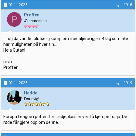
k
02.11.2025
#918
s
j
Proffen
P
o
Æresmedlem
n
e
r
:
.....og da var det plutselig kamp om medaljene igjen. 4 lag som alle
har muligheten på hver sin...
Heia Gutan!
mvh
Proffen
02.11.2025
#919
Hedde
Førr evig!
Europa League i potten for tredjeplass er verd å kjempe for ja. De
røde får gjøre opp om denne.