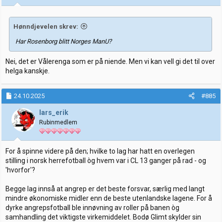
r
:
Hønndjevelen skrev:
Har Rosenborg blitt Norges ManU?
Nei, det er Vålerenga som er på niende. Men vi kan vell gi det til over
helga kanskje.
24.10.2025
#885
lars_erik
Rubinmedlem
For å spinne videre på den; hvilke to lag har hatt en overlegen
stilling i norsk herrefotball òg hvem var i CL 13 ganger på rad - og
'hvorfor'?
Begge lag innså at angrep er det beste forsvar, særlig med langt
mindre økonomiske midler enn de beste utenlandske lagene. For å
dyrke angrepsfotball ble innøvning av roller på banen òg
samhandling det viktigste virkemiddelet. Bodø Glimt skylder sin