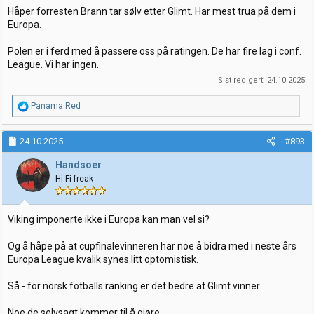
Håper forresten Brann tar sølv etter Glimt. Har mest trua på dem i
Europa.
Polen er i ferd med å passere oss på ratingen. De har fire lag i conf.
League. Vi har ingen.
Sist redigert:
24.10.2025
R
Panama Red
e
a
k
24.10.2025
#893
s
j
Handsoer
o
Hi-Fi freak
n
e
r
:
Viking imponerte ikke i Europa kan man vel si?
Og å håpe på at cupfinalevinneren har noe å bidra med i neste års
Europa League kvalik synes litt optomistisk.
Så - for norsk fotballs ranking er det bedre at Glimt vinner.
Noe de selvsagt kommer til å gjøre.