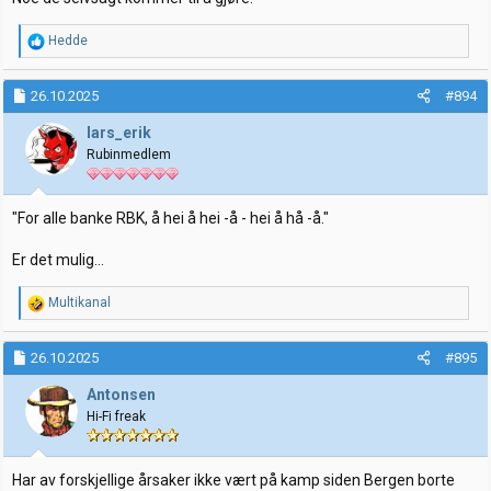
R
Hedde
e
a
k
26.10.2025
#894
s
j
lars_erik
o
Rubinmedlem
n
e
r
:
"For alle banke RBK, å hei å hei -å - hei å hå -å."
Er det mulig...
R
Multikanal
e
a
k
26.10.2025
#895
s
j
Antonsen
o
Hi-Fi freak
n
e
r
:
Har av forskjellige årsaker ikke vært på kamp siden Bergen borte