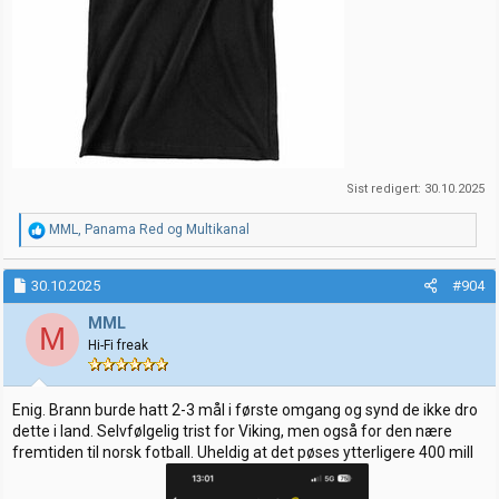
Sist redigert:
30.10.2025
R
MML
,
Panama Red
og
Multikanal
e
a
k
30.10.2025
#904
s
j
MML
M
o
Hi-Fi freak
n
e
r
:
Enig. Brann burde hatt 2-3 mål i første omgang og synd de ikke dro
dette i land. Selvfølgelig trist for Viking, men også for den nære
fremtiden til norsk fotball. Uheldig at det pøses ytterligere 400 mill