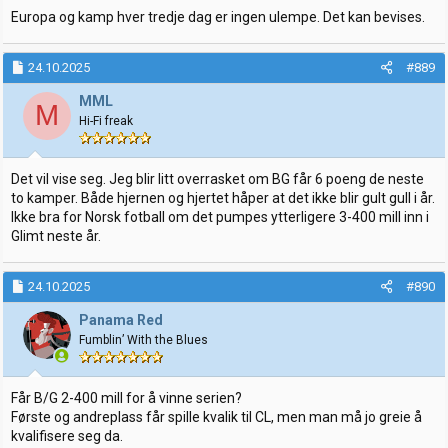
Europa og kamp hver tredje dag er ingen ulempe. Det kan bevises.
24.10.2025
#889
MML
M
Hi-Fi freak
Det vil vise seg. Jeg blir litt overrasket om BG får 6 poeng de neste
to kamper. Både hjernen og hjertet håper at det ikke blir gult gull i år.
Ikke bra for Norsk fotball om det pumpes ytterligere 3-400 mill inn i
Glimt neste år.
24.10.2025
#890
Panama Red
Fumblin’ With the Blues
Får B/G 2-400 mill for å vinne serien?
Første og andreplass får spille kvalik til CL, men man må jo greie å
kvalifisere seg da.