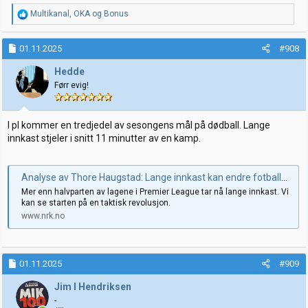
R
Multikanal
,
OKA
og
Bonus
e
a
k
01.11.2025
#908
s
j
Hedde
o
Førr evig!
n
e
r
:
I pl kommer en tredjedel av sesongens mål på dødball. Lange
innkast stjeler i snitt 11 minutter av en kamp.
Analyse av Thore Haugstad: Lange innkast kan endre fotballen slik vi kjenner den
Mer enn halvparten av lagene i Premier League tar nå lange innkast. Vi
kan se starten på en taktisk revolusjon.
www.nrk.no
01.11.2025
#909
Jim I Hendriksen
-