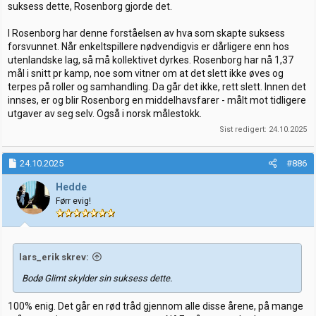
suksess dette, Rosenborg gjorde det.
I Rosenborg har denne forståelsen av hva som skapte suksess
forsvunnet. Når enkeltspillere nødvendigvis er dårligere enn hos
utenlandske lag, så må kollektivet dyrkes. Rosenborg har nå 1,37
mål i snitt pr kamp, noe som vitner om at det slett ikke øves og
terpes på roller og samhandling. Da går det ikke, rett slett. Innen det
innses, er og blir Rosenborg en middelhavsfarer - målt mot tidligere
utgaver av seg selv. Også i norsk målestokk.
Sist redigert:
24.10.2025
24.10.2025
#886
Hedde
Førr evig!
lars_erik skrev:
Bodø Glimt skylder sin suksess dette.
100% enig. Det går en rød tråd gjennom alle disse årene, på mange