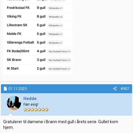
01.11.2025
#907
Hedde
Førr evig!
Gratulerer til damene i Brann med gull i årets serie. Gullet kom
hjem.