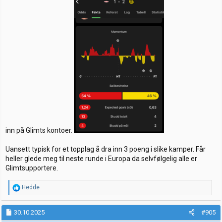
inn på Glimts kontoer.
Uansett typisk for et topplag å dra inn 3 poeng i slike kamper. Får
heller glede meg til neste runde i Europa da selvfølgelig alle er
Glimtsupportere.
R
Hedde
e
a
k
30.10.2025
#905
s