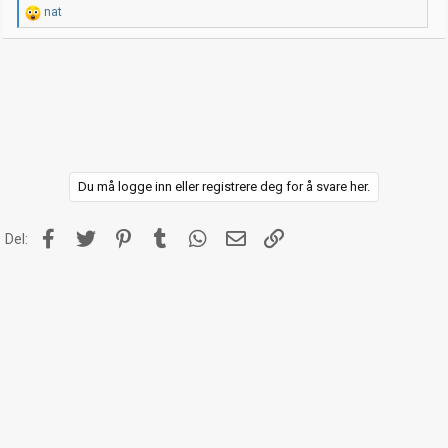
R
nat
e
a
k
s
j
o
n
e
r
:
Du må logge inn eller registrere deg for å svare her.
Facebook
Twitter
Pinterest
Tumblr
WhatsApp
E-post
Link
Del: