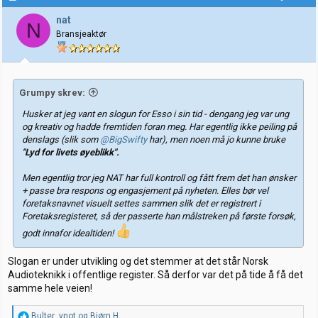
s
j
nat
N
o
Bransjeaktør
n
e
r
:
Grumpy skrev:
Husker at jeg vant en slogun for Esso i sin tid - dengang jeg var ung
og kreativ og hadde fremtiden foran meg. Har egentlig ikke peiling på
denslags (slik som
@BigSwifty
har), men noen må jo kunne bruke
"Lyd for livets øyeblikk".
Men egentlig tror jeg NAT har full kontroll og fått frem det han ønsker
+ passe bra respons og engasjement på nyheten. Elles bør vel
foretaksnavnet visuelt settes sammen slik det er registrert i
Foretaksregisteret, så der passerte han målstreken på første forsøk,
godt innafor idealtiden!
Slogan er under utvikling og det stemmer at det står Norsk
Audioteknikk i offentlige register. Så derfor var det på tide å få det
samme hele veien!
R
Bulter
,
ynot
og
Bjørn.H