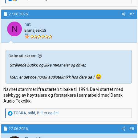
e
a
k
27.06.2026
#7
s
j
nat
N
o
Bransjeaktør
n
e
r
:
Calmati skrev:
Strålende butikk og ikke minst eier og driver.
Men, er det noe
norsk
audioteknikk hos dere da ?
Navnet stammer ifra starten tilbake til 1994. Da vi startet med
selvbygg av høyttalere og forsterkere i samarbeid med Dansk
Audio Teknikk.
R
TOBRA
,
arild
,
Bulter
og 3 til
e
a
k
27.06.2026
#8
s
j