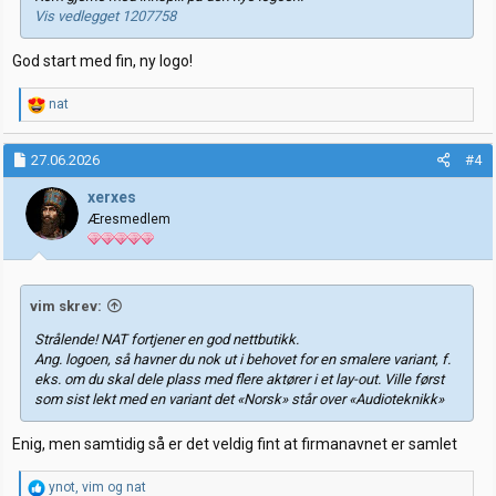
Vis vedlegget 1207758
God start med fin, ny logo!
R
nat
e
a
k
27.06.2026
#4
s
j
xerxes
o
Æresmedlem
n
e
r
:
vim skrev:
Strålende! NAT fortjener en god nettbutikk.
Ang. logoen, så havner du nok ut i behovet for en smalere variant, f.
eks. om du skal dele plass med flere aktører i et lay-out. Ville først
som sist lekt med en variant det «Norsk» står over «Audioteknikk»
Enig, men samtidig så er det veldig fint at firmanavnet er samlet
R
ynot
,
vim
og
nat