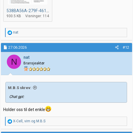
538BA56A-279F-4619-86A1-D4EEB0EC7664.png
930.5 KB
Visninger: 114
R
nat
e
a
k
27.06.2026
#12
s
j
nat
N
o
Bransjeaktør
n
e
r
:
M.B.S skrev:
Chat gpt:
Holder oss til det enkle
R
X-Cell
,
vim
og
M.B.S
e
a