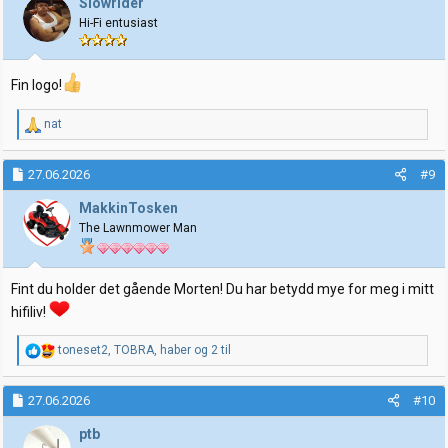
Slowrider
o
Hi-Fi entusiast
n
e
r
:
Fin logo!
R
nat
e
a
k
27.06.2026
#9
s
j
MakkinTosken
o
The Lawnmower Man
n
e
r
:
Fint du holder det gående Morten! Du har betydd mye for meg i mitt
hifiliv!
R
toneset2
,
TOBRA
,
haber
og 2 til
e
a
k
27.06.2026
#10
s
j
ptb
o