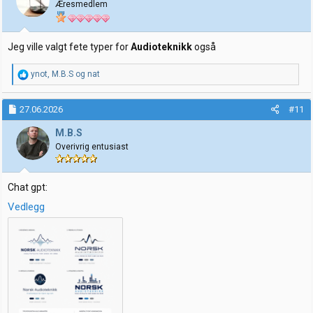
Æresmedlem
n
e
r
:
Jeg ville valgt fete typer for
Audioteknikk
også
R
ynot
,
M.B.S
og
nat
e
a
k
27.06.2026
#11
s
j
M.B.S
o
Overivrig entusiast
n
e
r
:
Chat gpt:
Vedlegg