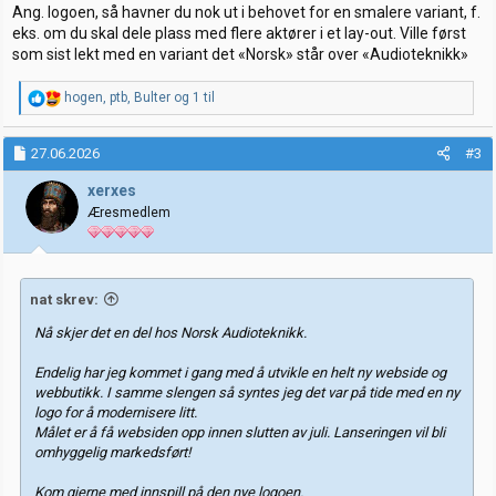
Ang. logoen, så havner du nok ut i behovet for en smalere variant, f.
eks. om du skal dele plass med flere aktører i et lay-out. Ville først
som sist lekt med en variant det «Norsk» står over «Audioteknikk»
R
hogen
,
ptb
,
Bulter
og 1 til
e
a
k
27.06.2026
#3
s
j
xerxes
o
Æresmedlem
n
e
r
:
nat skrev:
Nå skjer det en del hos Norsk Audioteknikk.
Endelig har jeg kommet i gang med å utvikle en helt ny webside og
webbutikk. I samme slengen så syntes jeg det var på tide med en ny
logo for å modernisere litt.
Målet er å få websiden opp innen slutten av juli. Lanseringen vil bli
omhyggelig markedsført!
Kom gjerne med innspill på den nye logoen.