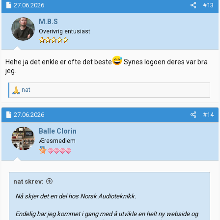
k
27.06.2026
#13
s
j
M.B.S
o
Overivrig entusiast
n
e
r
:
Hehe ja det enkle er ofte det beste
Synes logoen deres var bra
jeg.
R
nat
e
a
k
27.06.2026
#14
s
j
Balle Clorin
o
Æresmedlem
n
e
r
:
nat skrev:
Nå skjer det en del hos Norsk Audioteknikk.
Endelig har jeg kommet i gang med å utvikle en helt ny webside og