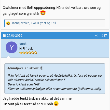
Gratulerer med flott oppgradering. Nå er det vel bare sveisen og
ganglaget som gjenstår
R
Hønndjevelen
,
Evo III
,
ynot
og 1 til
e
a
k
27.06.2026
#17
s
j
ynot
Y
o
Hi-Fi freak
n
e
r
:
Hønndjevelen skrev:
Ikke fet font på Norsk og tynn på Audioteknikk, lik font på begge, og
ville skrevet AudioTeknikk slik med stor T
Du er jo kjent som NAT
Ellers er stiliserte lydbølger, eller er det den norske fjellheimen, stilig
Jeg hadde tenkt å skrive akkurat det samme.
Lik font på all tekst så er du i mål