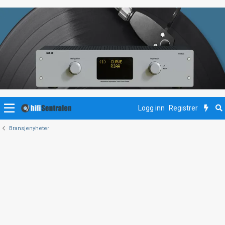
Logg inn
Registrer
Bransjenyheter