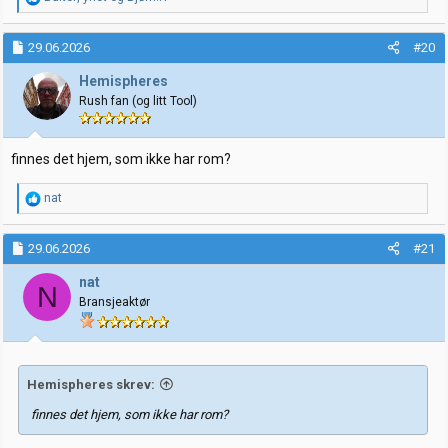
e
a
k
29.06.2026
#20
s
j
Hemispheres
o
Rush fan (og litt Tool)
n
e
r
:
finnes det hjem, som ikke har rom?
R
nat
e
a
k
29.06.2026
#21
s
j
nat
N
o
Bransjeaktør
n
e
r
:
Hemispheres skrev:
finnes det hjem, som ikke har rom?