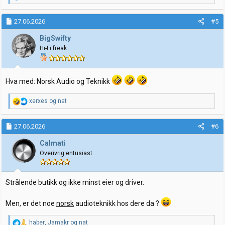
e
a
k
27.06.2026
#5
s
j
BigSwifty
o
Hi-Fi freak
n
e
r
:
Hva med: Norsk Audio og Teknikk
R
xerxes
og
nat
e
a
k
27.06.2026
#6
s
j
Calmati
o
Overivrig entusiast
n
e
r
:
Strålende butikk og ikke minst eier og driver.
Men, er det noe
norsk
audioteknikk hos dere da ?
R
haber
,
Jamakr
og
nat