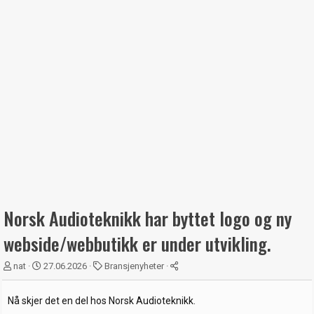
Norsk Audioteknikk har byttet logo og ny
webside/webbutikk er under utvikling.
T
S
K
nat
27.06.2026
Bransjenyheter
r
t
a
å
a
t
Nå skjer det en del hos Norsk Audioteknikk.
d
r
e