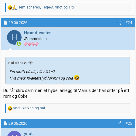
R
Hemispheres
,
Terje-A
,
ynot
og 1 til
e
a
k
29.06.2026
#24
s
j
Hønndjevelen
H
o
Æresmedlem
n
e
r
:
nat skrev:
Fet skrift på alt, eller ikke?
Hva med: Kvalitetslyd for rom og cola
Du får skru sammen et hybel anlegg til Marius der han sitter på ett
rom og Coke
R
ynot
,
xerxes
og
nat
e
a
k
29.06.2026
#25
s
j
ynot