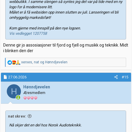
webbutikk. I samme slengen så syntes jeg det var på tide med en ny
logo for å modernisere litt.
Målet er å få websiden opp innen slutten av juli. Lanseringen vil bli
omhyggelig markedsført!
Kom gjerne med innspill på den nye logoen.
Vis vedlegget 1207758
Denne gir jo assosiasjoner til fjord og fjell og musikk og teknikk. Midt
i blinken den der
R
xerxes
,
nat
og
Hønndjevelen
e
a
k
27.06.2026
#15
s
j
Hønndjevelen
H
o
Æresmedlem
n
e
r
:
nat skrev:
Nå skjer det en del hos Norsk Audioteknikk.