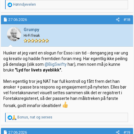
R
Hønndjevelen
e
a
k
27.06.2026
#18
s
j
Grumpy
o
Hi-Fi freak
n
e
r
:
Husker at jeg vant en slogun for Esso i sin tid - dengang jeg var ung
og kreativ og hadde fremtiden foran meg. Har egentlig ikke peiling
på denslags (slik som
@BigSwifty
har), men noen må jo kunne
bruke
"Lyd for livets øyeblikk".
Men egentlig tror jeg NAT har full kontroll og fått frem det han
ønsker + passe bra respons og engasjement på nyheten. Elles bør
vel foretaksnavnet visuelt settes sammen slik det er registrert i
Foretaksregisteret, så der passerte han målstreken på første
forsøk, godt innafor idealtiden!
R
Bonus
,
nat
og
xerxes
e
a
k
27.06.2026
#19