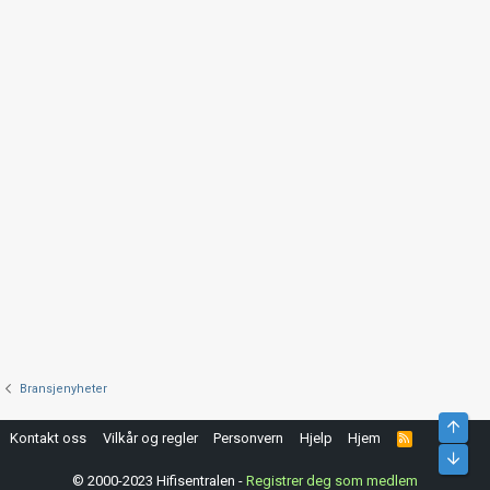
Bransjenyheter
Kontakt oss
Vilkår og regler
Personvern
Hjelp
Hjem
R
S
S
© 2000-2023 Hifisentralen -
Registrer deg som medlem