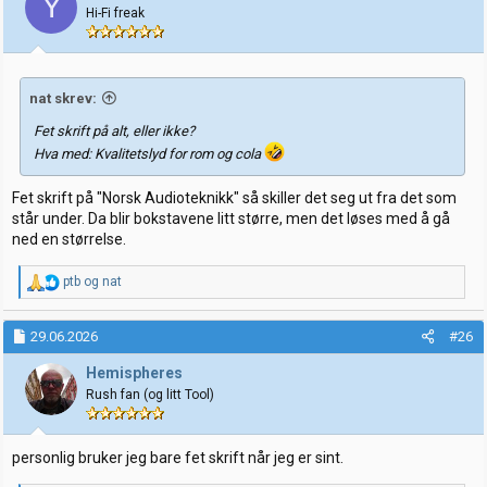
Y
o
Hi-Fi freak
n
e
r
:
nat skrev:
Fet skrift på alt, eller ikke?
Hva med: Kvalitetslyd for rom og cola
Fet skrift på "Norsk Audioteknikk" så skiller det seg ut fra det som
står under. Da blir bokstavene litt større, men det løses med å gå
ned en størrelse.
R
ptb
og
nat
e
a
k
29.06.2026
#26
s
j
Hemispheres
o
Rush fan (og litt Tool)
n
e
r
:
personlig bruker jeg bare fet skrift når jeg er sint.