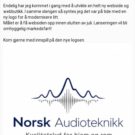
s
t
g
Endelig har jeg kommet i gang med å utvikle en helt ny webside og
t
d
o
webbutikk. I samme slengen så syntes jeg det var på tide med en
a
a
r
ny logo for å modernisere litt.
r
t
i
t
o
Målet er å få websiden opp innen slutten av juli. Lanseringen vil bli
e
omhyggelig markedsført!
r
Kom gjerne med innspill på den nye logoen.