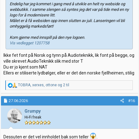
Endelig har jeg kommet i gang med å utvikle en helt ny webside og
webbutikk. I samme slengen så syntes jeg det var på tide med en ny
logo for å modernisere litt.
Målet er å få websiden opp innen slutten av juli. Lanseringen vil bli
omhyggelig markedsført!
Kom gjerne med innspill på den nye logoen.
Vis vedlegget 1207758
Ikke fet font på Norsk og tynn på Audioteknikk, lik font på begge, og
ville skrevet AudioTeknikk slik med stor T
Du er jo kjent som NAT
Ellers er stiliserte lydbølger, eller er det den norske fjellheimen, stilig
R
TOBRA
,
xerxes
,
ottone
og 2 til
e
a
k
27.06.2026
#16
s
j
Grumpy
o
Hi-Fi freak
n
e
r
:
Dessuten er det vel innholdet bak som teller
.