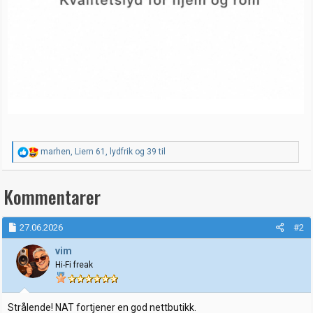
R
marhen
,
Liern 61
,
lydfrik
og 39 til
e
a
k
Kommentarer
s
j
o
27.06.2026
#2
n
e
vim
r
:
Hi-Fi freak
Strålende! NAT fortjener en god nettbutikk.