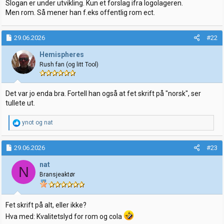
Slogan er under utvikling. Kun et forslag ifra logolageren.
Men rom. Så mener han f.eks offentlig rom ect.
29.06.2026
#22
Hemispheres
Rush fan (og litt Tool)
Det var jo enda bra. Fortell han også at fet skrift på "norsk", ser
tullete ut.
R
ynot
og
nat
e
a
k
29.06.2026
#23
s
j
nat
N
o
Bransjeaktør
n
e
r
:
Fet skrift på alt, eller ikke?
Hva med: Kvalitetslyd for rom og cola