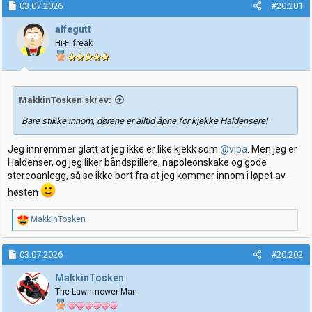
03.07.2026
#20.201
r
t
t
o
alfegutt
e
Hi-Fi freak
r
MakkinTosken skrev:
Bare stikke innom, dørene er alltid åpne for kjekke Haldensere!
Jeg innrømmer glatt at jeg ikke er like kjekk som
@vipa
. Men jeg er
Haldenser, og jeg liker båndspillere, napoleonskake og gode
stereoanlegg, så se ikke bort fra at jeg kommer innom i løpet av
høsten
R
MakkinTosken
e
a
k
03.07.2026
#20.202
s
j
MakkinTosken
o
The Lawnmower Man
n
e