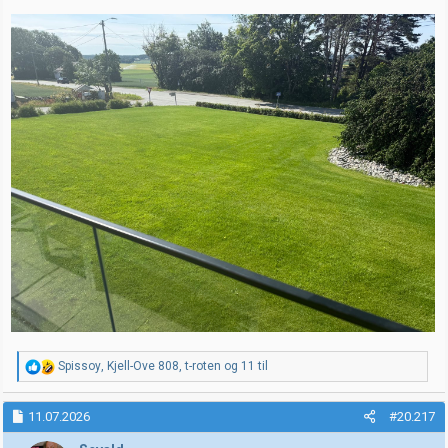
R
Spissoy
,
Kjell-Ove 808
,
t-roten
og 11 til
e
a
k
11.07.2026
#20.217
s
j