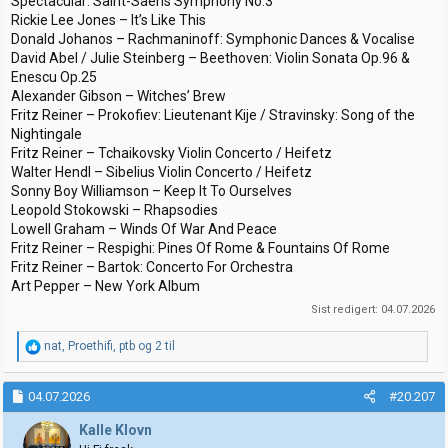
Spectacular: Saint-Saens Symphony No.3
Rickie Lee Jones – It’s Like This
Donald Johanos – Rachmaninoff: Symphonic Dances & Vocalise
David Abel / Julie Steinberg – Beethoven: Violin Sonata Op.96 &
Enescu Op.25
Alexander Gibson – Witches’ Brew
Fritz Reiner – Prokofiev: Lieutenant Kije / Stravinsky: Song of the
Nightingale
Fritz Reiner – Tchaikovsky Violin Concerto / Heifetz
Walter Hendl – Sibelius Violin Concerto / Heifetz
Sonny Boy Williamson – Keep It To Ourselves
Leopold Stokowski – Rhapsodies
Lowell Graham – Winds Of War And Peace
Fritz Reiner – Respighi: Pines Of Rome & Fountains Of Rome
Fritz Reiner – Bartok: Concerto For Orchestra
Art Pepper – New York Album
Sist redigert:
04.07.2026
R
nat
,
Proethifi
,
ptb
og 2 til
e
a
k
04.07.2026
#20.207
s
j
Kalle Klovn
o