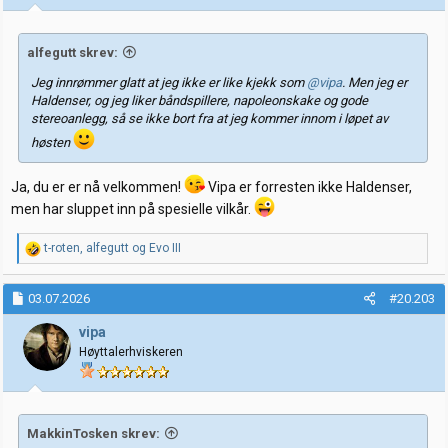
r
:
alfegutt skrev:
Jeg innrømmer glatt at jeg ikke er like kjekk som
@vipa
. Men jeg er
Haldenser, og jeg liker båndspillere, napoleonskake og gode
stereoanlegg, så se ikke bort fra at jeg kommer innom i løpet av
høsten
Ja, du er er nå velkommen!
Vipa er forresten ikke Haldenser,
men har sluppet inn på spesielle vilkår.
R
t-roten
,
alfegutt
og
Evo III
e
a
k
03.07.2026
#20.203
s
j
vipa
o
Høyttalerhviskeren
n
e
r
:
MakkinTosken skrev: