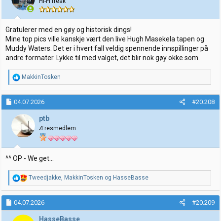
Hi-Fi freak
n
e
r
:
Gratulerer med en gøy og historisk dings!
Mine top pics ville kanskje vært den live Hugh Masekela tapen og
Muddy Waters. Det er i hvert fall veldig spennende innspillinger på
andre formater. Lykke til med valget, det blir nok gøy okke som.
R
MakkinTosken
e
a
k
04.07.2026
#20.208
s
j
ptb
o
Æresmedlem
n
e
r
:
^^ OP - We get…
R
Tweedjakke
,
MakkinTosken
og
HasseBasse
e
a
k
04.07.2026
#20.209
s
j
HasseBasse