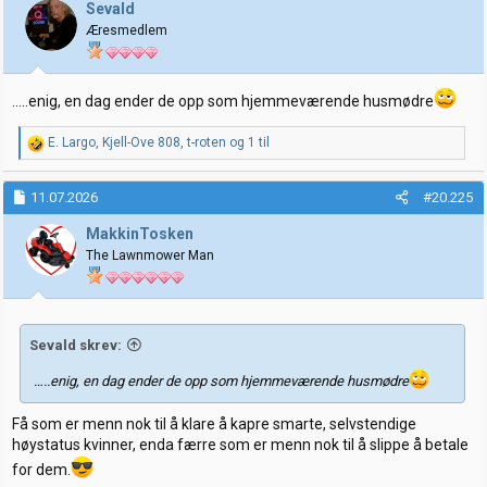
j
Sevald
o
Æresmedlem
n
e
r
:
…..enig, en dag ender de opp som hjemmeværende husmødre
R
E. Largo
,
Kjell-Ove 808
,
t-roten
og 1 til
e
a
k
11.07.2026
#20.225
s
j
MakkinTosken
o
The Lawnmower Man
n
e
r
:
Sevald skrev:
…..enig, en dag ender de opp som hjemmeværende husmødre
Få som er menn nok til å klare å kapre smarte, selvstendige
høystatus kvinner, enda færre som er menn nok til å slippe å betale
for dem.