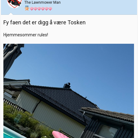
The Lawnmower Man
n
e
r
:
Fy faen det er digg å være Tosken
Hjemmesommer rules!