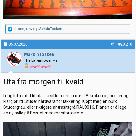
R
ottone
,
raw
og
MakkinTosken
e
a
k
05.07.2026
#20.210
s
j
MakkinTosken
o
The Lawnmower Man
n
e
r
:
Ute fra morgen til kveld
I dag lufter det litt da, så sitter er her i ute-TV-kroken og pusser og
klargjør litt Studer hårdvara for lakkering. Kjøpt meg en burk
Studergrau, eller riktigere antrasittgrå RAL9016. Planen er å lage
en ny hylle på Beistet med monitor-delete.