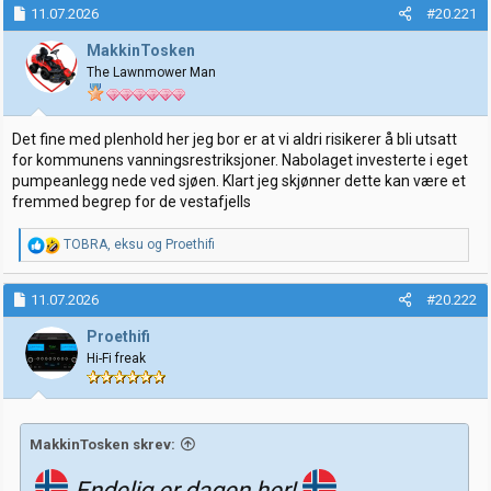
k
11.07.2026
#20.221
s
j
MakkinTosken
o
The Lawnmower Man
n
e
r
:
Det fine med plenhold her jeg bor er at vi aldri risikerer å bli utsatt
for kommunens vanningsrestriksjoner. Nabolaget investerte i eget
pumpeanlegg nede ved sjøen. Klart jeg skjønner dette kan være et
fremmed begrep for de vestafjells
R
TOBRA
,
eksu
og
Proethifi
e
a
k
11.07.2026
#20.222
s
j
Proethifi
o
Hi-Fi freak
n
e
r
:
MakkinTosken skrev:
Endelig er dagen her!