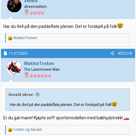
Sevald
o
Æresmedlem
n
e
r
:
Har du 4x4 på den paddeflate plenen. Det er forskjell på folk
R
MakkinTosken
e
a
k
11.07.2026
#20.218
s
j
MakkinTosken
o
The Lawnmower Man
n
e
r
:
Sevald skrev:
Har du 4x4 på den paddeflate plenen. Det er forskjell på folk
Er du gal mann! Kjøpte seff sportsmodellen med bakhjulstrekk!
R
t-roten
og
Sevald
e