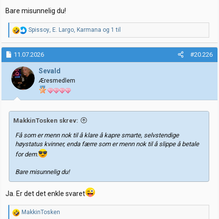
Bare misunnelig du!
R
Spissoy
,
E. Largo
,
Karmana
og 1 til
e
a
k
11.07.2026
#20.226
s
j
Sevald
o
Æresmedlem
n
e
r
:
MakkinTosken skrev:
Få som er menn nok til å klare å kapre smarte, selvstendige
høystatus kvinner, enda færre som er menn nok til å slippe å betale
for dem.
Bare misunnelig du!
Ja. Er det det enkle svaret
R
MakkinTosken