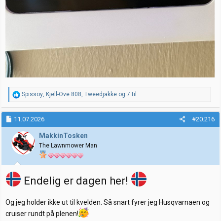
R
Spissoy
,
Kjell-Ove 808
,
Tweedjakke
og 7 til
e
a
k
11.07.2026
#20.216
s
j
MakkinTosken
o
The Lawnmower Man
n
e
r
:
Endelig er dagen her!
Og jeg holder ikke ut til kvelden. Så snart fyrer jeg Husqvarnaen og
cruiser rundt på plenen!