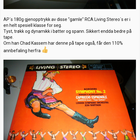
AP´s 180g gjenopptrykk av disse "gamle" RCA Living Stereo`s er i
en helt spesiell klasse for seg.
Tyst, trøkk og dynamikk i bøtter og spann. Sikkert endda bedre på
tape.
Om han Chad Kassem har denne på tape også, får den 110%
annbefaling herfra