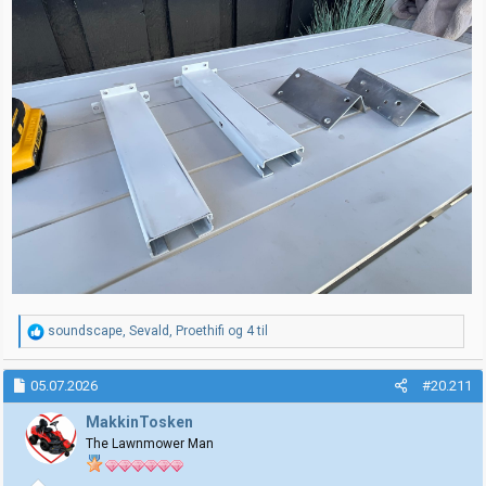
R
soundscape
,
Sevald
,
Proethifi
og 4 til
e
a
k
05.07.2026
#20.211
s
j
MakkinTosken
o
The Lawnmower Man
n
e
r