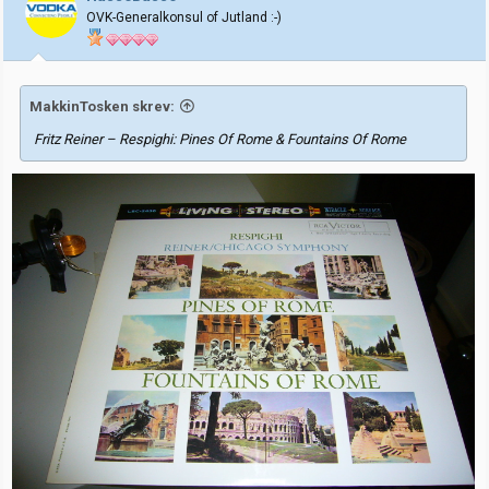
o
OVK-Generalkonsul of Jutland :-)
n
e
r
:
MakkinTosken skrev:
Fritz Reiner – Respighi: Pines Of Rome & Fountains Of Rome