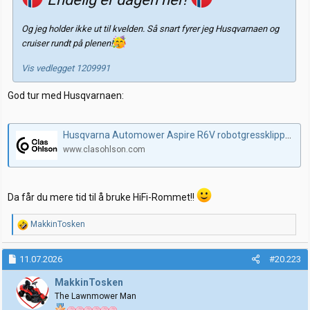
Og jeg holder ikke ut til kvelden. Så snart fyrer jeg Husqvarnaen og
cruiser rundt på plenen!
Vis vedlegget 1209991
God tur med Husqvarnaen:
Husqvarna Automower Aspire R6V robotgressklipper, 600 m2 | Clas Ohlson
www.clasohlson.com
Da får du mere tid til å bruke HiFi-Rommet!!
R
MakkinTosken
e
a
k
11.07.2026
#20.223
s
j
MakkinTosken
o
The Lawnmower Man
n