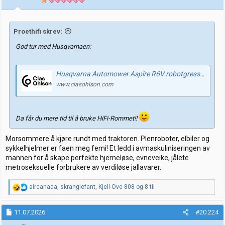
e
r
:
Proethifi skrev:
God tur med Husqvarnaen:
Husqvarna Automower Aspire R6V robotgressklipper, 600 m2 | Clas Ohlson
www.clasohlson.com
Da får du mere tid til å bruke HiFi-Rommet!!
Morsommere å kjøre rundt med traktoren. Plenroboter, elbiler og
sykkelhjelmer er faen meg femi! Et ledd i avmaskuliniseringen av
mannen for å skape perfekte hjerneløse, evneveike, jålete
metroseksuelle forbrukere av verdiløse jallavarer.
R
aircanada
,
skranglefant
,
Kjell-Ove 808
og 8 til
e
a
k
11.07.2026
#20.224
s