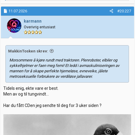
e
a
k
11.07.2026
#20.227
s
j
karmann
o
Overivrig entusiast
n
e
r
:
MakkinTosken skrev:
Morsommere å kjøre rundt med traktoren. Plenroboter, elbiler og
sykkelhjelmer er faen meg femi! Et ledd i avmaskuliniseringen av
mannen for å skape perfekte hjerneløse, evneveike, jålete
metroseksuelle forbrukere av verdiløse jallavarer.
Tidels enig, ekte vare er best.
Men av og til tungvindt...
Har du fått CDen jeg sendte til deg for 3 uker siden ?