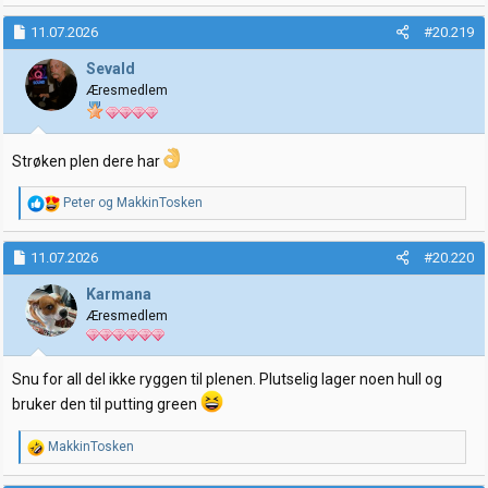
a
k
11.07.2026
#20.219
s
j
Sevald
o
Æresmedlem
n
e
r
:
Strøken plen dere har
R
Peter
og
MakkinTosken
e
a
k
11.07.2026
#20.220
s
j
Karmana
o
Æresmedlem
n
e
r
:
Snu for all del ikke ryggen til plenen. Plutselig lager noen hull og
bruker den til putting green
R
MakkinTosken
e
a