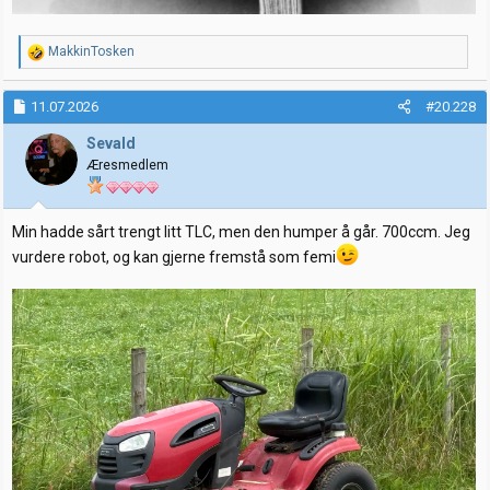
R
MakkinTosken
e
a
k
11.07.2026
#20.228
s
j
Sevald
o
Æresmedlem
n
e
r
:
Min hadde sårt trengt litt TLC, men den humper å går. 700ccm. Jeg
vurdere robot, og kan gjerne fremstå som femi