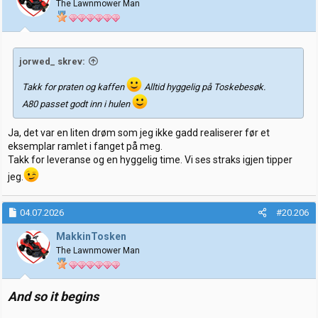
The Lawnmower Man
n
e
r
:
jorwed_ skrev:
Takk for praten og kaffen
Alltid hyggelig på Toskebesøk.
A80 passet godt inn i hulen
Ja, det var en liten drøm som jeg ikke gadd realiserer før et
eksemplar ramlet i fanget på meg.
Takk for leveranse og en hyggelig time. Vi ses straks igjen tipper
jeg.
04.07.2026
#20.206
MakkinTosken
The Lawnmower Man
And so it begins