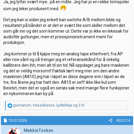
Ja, jeg lytter svært mye...på en måte. Jeg har jo en rekke tomspoler
som jeg leker produsent med.
Det jeg kan si siden jeg enkelt kan switche A/B mellom kilde og
resultatet på båndet er at det er svært lite som skiller mellom det
som går inn og det som kommer ut. Dette var jo ikke en lekesak for
audiofile guttunger, men et presisjonsinstrument ment for
produksjon.
Jeg kommer jo til å kjøpe meg en analog tape etterhvert, fra AP
eller noe sånt og så trenger jeg et referansebånd for å virkelig
kallibrere den ihh, men alt til sin tid. Nå oppdager jeg bare maskinen
og det er veldig morsomt! Faktisk lært meg mer om den andre
maskinen (A810) jeg har i løpet av disse dagene enn i løpet av de
tre, fire årene jeg har hatt den. A810 er seff ikke like kul som
Beistet, men det er også en seriøs sak med mange flere funksjoner
en nykommeren kan by på.
R
gunnarium
,
HasseBasse
,
Lydbildeja
og 2 til
e
a
k
10.07.2026
#20.214
s
j
MakkinTosken
o