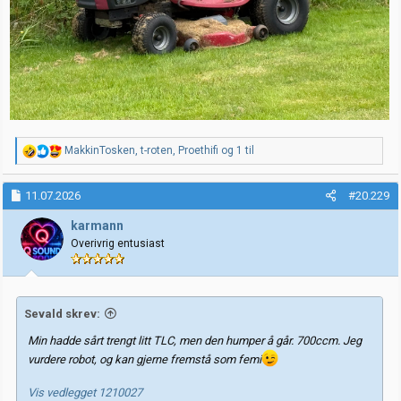
R
MakkinTosken
,
t-roten
,
Proethifi
og 1 til
e
a
k
11.07.2026
#20.229
s
j
karmann
o
Overivrig entusiast
n
e
r
:
Sevald skrev:
Min hadde sårt trengt litt TLC, men den humper å går. 700ccm. Jeg
vurdere robot, og kan gjerne fremstå som femi
Vis vedlegget 1210027