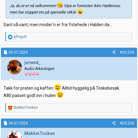
Ja, du er er nå velkommen!
Vipa er forresten ikke Haldenser,
men har sluppet inn på spesielle vilkår.
Sant så sant, men moder'n er fra Ystehede i Halden da...
R
alfegutt
e
a
k
03.07.2026
#20.204
s
j
jorwed_
o
Audio Arkeologen
n
e
r
:
Takk for praten og kaffen
Alltid hyggelig på Toskebesøk.
A80 passet godt inn i hulen
R
MakkinTosken
e
a
k
04.07.2026
#20.205
s
j
MakkinTosken
o