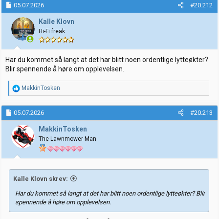
k
05.07.2026
#20.212
s
j
Kalle Klovn
o
Hi-Fi freak
n
e
r
:
Har du kommet så langt at det har blitt noen ordentlige lytteøkter?
Blir spennende å høre om opplevelsen.
R
MakkinTosken
e
a
k
05.07.2026
#20.213
s
j
MakkinTosken
o
The Lawnmower Man
n
e
r
:
Kalle Klovn skrev:
Har du kommet så langt at det har blitt noen ordentlige lytteøkter? Blir
spennende å høre om opplevelsen.