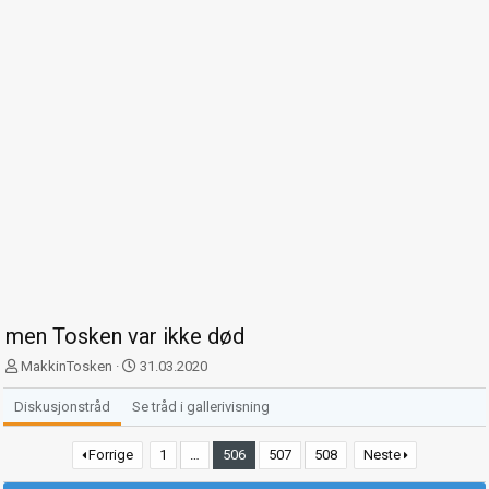
men Tosken var ikke død
T
S
MakkinTosken
31.03.2020
r
t
å
a
Diskusjonstråd
Se tråd i gallerivisning
d
r
s
t
Forrige
1
…
506
507
508
Neste
t
d
a
a