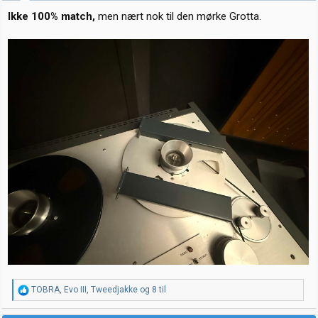
:
Ikke 100% match,
men nært nok til den mørke Grotta.
R
TOBRA
,
Evo III
,
Tweedjakke
og 8 til
e
a