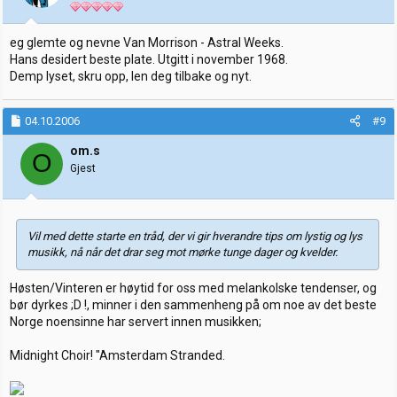
eg glemte og nevne Van Morrison - Astral Weeks.
Hans desidert beste plate. Utgitt i november 1968.
Demp lyset, skru opp, len deg tilbake og nyt.
04.10.2006
#9
om.s
O
Gjest
Vil med dette starte en tråd, der vi gir hverandre tips om lystig og lys
musikk, nå når det drar seg mot mørke tunge dager og kvelder.
Høsten/Vinteren er høytid for oss med melankolske tendenser, og
bør dyrkes ;D !, minner i den sammenheng på om noe av det beste
Norge noensinne har servert innen musikken;
Midnight Choir! "Amsterdam Stranded.