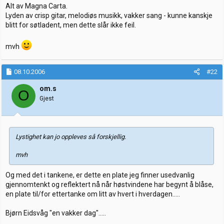
Alt av Magna Carta.
Lyden av crisp gitar, melodiøs musikk, vakker sang - kunne kanskje
blitt for søtladent, men dette slår ikke feil.
mvh
08.10.2006
#22
om.s
O
Gjest
Lystighet kan jo oppleves så forskjellig.
mvh
Og med det i tankene, er dette en plate jeg finner usedvanlig
gjennomtenkt og reflektert nå når høstvindene har begynt å blåse,
en plate til/for ettertanke om litt av hvert i hverdagen.....
Bjørn Eidsvåg "en vakker dag".....