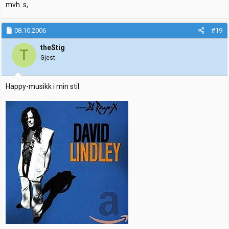
mvh. s,
08.10.2006
#19
theStig
T
Gjest
Happy-musikk i min stil: