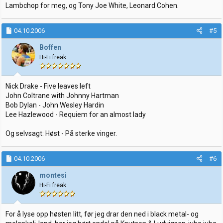
Lambchop for meg, og Tony Joe White, Leonard Cohen.
04.10.2006
#5
Boffen
Hi-Fi freak
Nick Drake - Five leaves left
John Coltrane with Johnny Hartman
Bob Dylan - John Wesley Hardin
Lee Hazlewood - Requiem for an almost lady
Og selvsagt: Høst - På sterke vinger.
04.10.2006
#6
montesi
Hi-Fi freak
For å lyse opp høsten litt, før jeg drar den ned i black metal- og