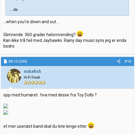
... da.
...when you're down and out...
Glimrende. 360 grader helomvending?
Kan ikke trå feil med Jayhawks. Rainy day music syns jeg er enda
bedre.
08.10.2006
#18
mikefish
Hi-Fi freak
opp med humøret : hva med desse fra Toy Dolls ?
et mer useriøst band skal du lete lenge etter