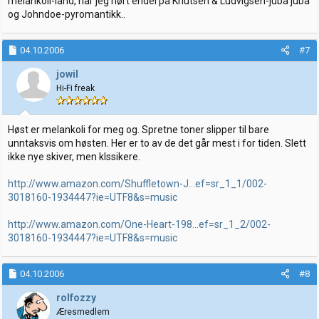
melankoli-land, har jeg hørt endel på Knutsen & Ludvigsen-juba juba
og Johndoe-pyromantikk..
04.10.2006
#7
jowil
Hi-Fi freak
Høst er melankoli for meg og. Spretne toner slipper til bare
unntaksvis om høsten. Her er to av de det går mest i for tiden. Slett
ikke nye skiver, men klssikere.
http://www.amazon.com/Shuffletown-J...ef=sr_1_1/002-
3018160-1934447?ie=UTF8&s=music
http://www.amazon.com/One-Heart-198...ef=sr_1_2/002-
3018160-1934447?ie=UTF8&s=music
04.10.2006
#8
rolfozzy
Æresmedlem