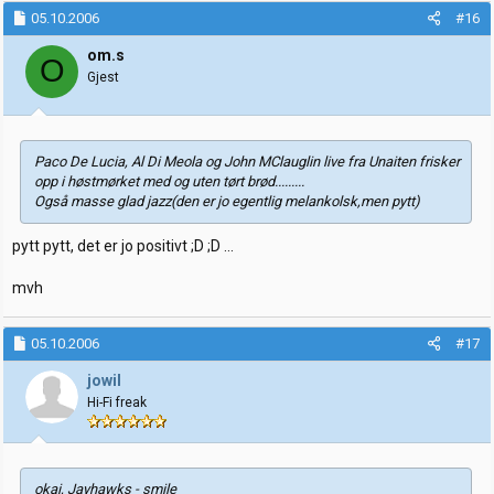
05.10.2006
#16
om.s
O
Gjest
Paco De Lucia, Al Di Meola og John MClauglin live fra Unaiten frisker
opp i høstmørket med og uten tørt brød.........
Også masse glad jazz(den er jo egentlig melankolsk,men pytt)
pytt pytt, det er jo positivt ;D ;D ...
mvh
05.10.2006
#17
jowil
Hi-Fi freak
okai, Jayhawks - smile