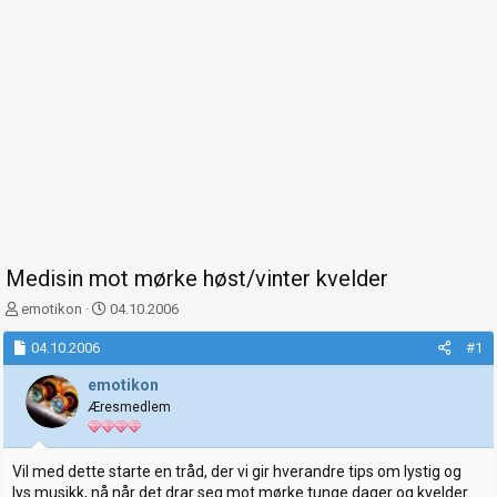
Medisin mot mørke høst/vinter kvelder
T
S
emotikon
04.10.2006
r
t
å
04.10.2006
a
#1
d
r
emotikon
s
t
t
Æresmedlem
d
a
a
r
t
t
o
Vil med dette starte en tråd, der vi gir hverandre tips om lystig og
e
lys musikk, nå når det drar seg mot mørke tunge dager og kvelder.