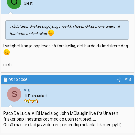
O
Gjest
Trådstarter ønsket seg lystig musikk i høstmørket mens andre vil
forsterke melankolien
Lystighet kan jo oppleves så forskjellig, det burde du lært/lære deg
mvh
05.10.2006
#15
stg
S
Hi-Fi entusiast
Paco De Lucia, Al Di Meola og John MClauglin live fra Unaiten
frisker opp i høstmørket med og uten tørt brød.........
Også masse glad jazz(den er jo egentlig melankolsk,men pytt)