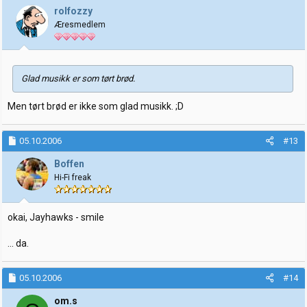
rolfozzy
Æresmedlem
Glad musikk er som tørt brød.
Men tørt brød er ikke som glad musikk. ;D
05.10.2006
#13
Boffen
Hi-Fi freak
okai, Jayhawks - smile
... da.
05.10.2006
#14
om.s