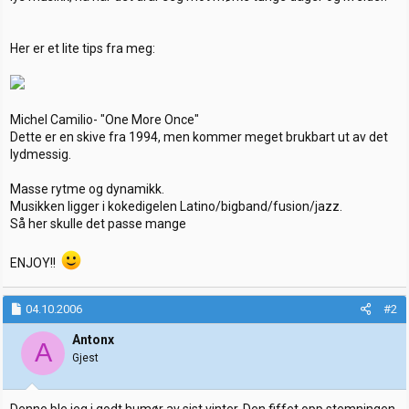
r
Her er et lite tips fra meg:
Michel Camilio- "One More Once"
Dette er en skive fra 1994, men kommer meget brukbart ut av det
lydmessig.
Masse rytme og dynamikk.
Musikken ligger i kokedigelen Latino/bigband/fusion/jazz.
Så her skulle det passe mange
ENJOY!!
04.10.2006
#2
Antonx
A
Gjest
Denne ble jeg i godt humør av sist vinter. Den fiffet opp stemningen