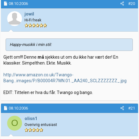
08.10.2006
#20
jowil
Hi-Fi freak
Happy-musikk i min stil:
Gjett om!!! Denne
må
sjekkes ut om du ikke har vært der! En
klassiker. Simpelthen. Ekte. Musikk.
http://www.amazon.co.uk/Twango-
Bang...images/P/B00004R7WN.01._AA240_SCLZZZZZZZ_.jpg
EDIT: Tittelen er hva du får. Twango og bango.
08.10.2006
#21
olisn1
O
Overivrig entusiast