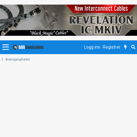
Logg inn
Registrer
Bransjenyheter