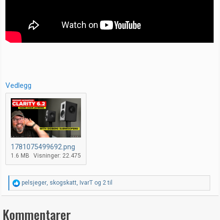
Vedlegg
1781075499692.png
1.6 MB
Visninger: 22.475
R
pelsjeger
,
skogskatt
,
IvarT
og 2 til
e
a
k
Kommentarer
s