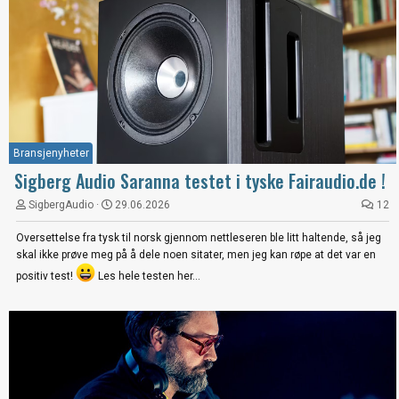
Bransjenyheter
Sigberg Audio Saranna testet i tyske Fairaudio.de !
SigbergAudio
29.06.2026
12
Oversettelse fra tysk til norsk gjennom nettleseren ble litt haltende, så jeg
skal ikke prøve meg på å dele noen sitater, men jeg kan røpe at det var en
positiv test!
Les hele testen her...