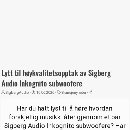
Lytt til høykvalitetsopptak av Sigberg
Audio Inkognito subwoofere
T
S
K
SigbergAudio
10.06.2026
Bransjenyheter
r
t
a
å
a
t
Har du hatt lyst til å høre hvordan
d
r
e
s
t
g
forskjellig musikk låter gjennom et par
t
d
o
a
a
r
Sigberg Audio Inkognito subwoofere? Har
r
t
i