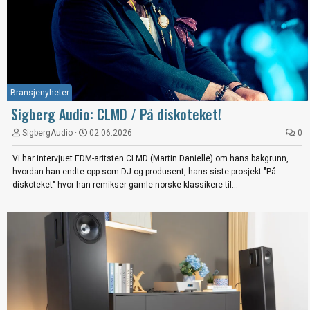
Bransjenyheter
Sigberg Audio: CLMD / På diskoteket!
SigbergAudio
02.06.2026
0
Vi har intervjuet EDM-aritsten CLMD (Martin Danielle) om hans bakgrunn,
hvordan han endte opp som DJ og produsent, hans siste prosjekt "På
diskoteket" hvor han remikser gamle norske klassikere til...