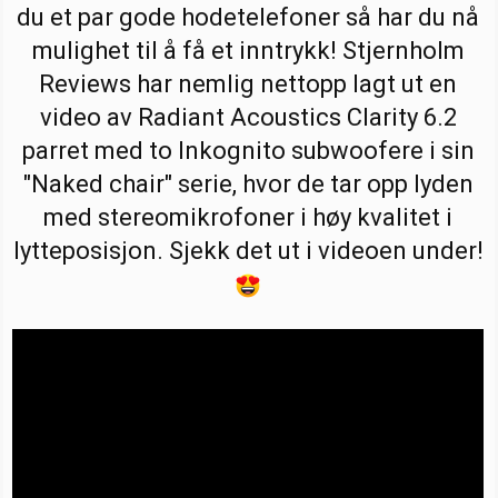
du et par gode hodetelefoner så har du nå
t
o
e
mulighet til å få et inntrykk! Stjernholm
r
Reviews har nemlig nettopp lagt ut en
video av Radiant Acoustics Clarity 6.2
parret med to Inkognito subwoofere i sin
"Naked chair" serie, hvor de tar opp lyden
med stereomikrofoner i høy kvalitet i
lytteposisjon. Sjekk det ut i videoen under!