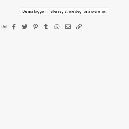
j
o
n
Du må logge inn eller registrere deg for å svare her.
e
r
:
Facebook
Twitter
Pinterest
Tumblr
WhatsApp
E-post
Link
Del: