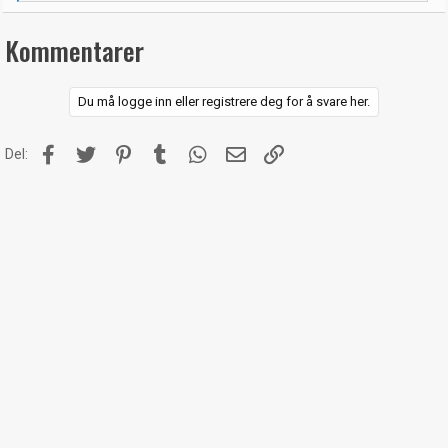
e
a
k
Kommentarer
s
j
o
n
Du må logge inn eller registrere deg for å svare her.
e
r
:
Facebook
Twitter
Pinterest
Tumblr
WhatsApp
E-post
Link
Del: