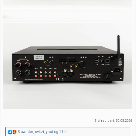
Sist redigert:
30.03.2026
R
Slowrider
,
ovitzi
,
ynot
og 11 til