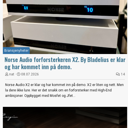
Bransjenyheter
Norse Audio forforsterkeren X2. By Bladelius er klar
og har kommet inn på demo.
nat
08.07.2026
14
Norse Audio X2 er klar og har kommet inn på demo. X2 er liten og nett. Men
la dere ikke lure. Her er det snakk om en forforsterker med High-End
ambisjoner. Oppbygget med Mosfet og Jfet...