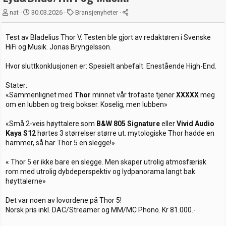
T
S
K
nat
30.03.2026
Bransjenyheter
r
t
a
å
a
t
Test av Bladelius Thor V. Testen ble gjort av redaktøren i Svenske
d
r
e
HiFi og Musik. Jonas Bryngelsson.
s
t
g
t
d
o
Hvor sluttkonklusjonen er: Spesielt anbefalt. Enestående High-End.
a
a
r
r
t
i
t
o
Stater:
e
«Sammenlignet med
Thor
minnet vår trofaste tjener
XXXXX
meg
r
om en lubben og treig bokser. Koselig, men lubben»
«Små 2-veis høyttalere som
B&W 805 Signature
eller
Vivid Audio
Kaya S12
hørtes 3 størrelser større ut. mytologiske Thor hadde en
hammer, så har Thor 5 en slegge!»
« Thor 5 er ikke bare en slegge. Men skaper utrolig atmosfærisk
rom med utrolig dybdeperspektiv og lydpanorama langt bak
høyttalerne»
Det var noen av lovordene på Thor 5!
Norsk pris inkl. DAC/Streamer og MM/MC Phono. Kr 81.000.-