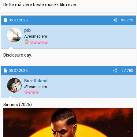
Dette må være beste musikk film ever
05.07.2026
#7.779
ptb
Æresmedlem
Disclosure day.
05.07.2026
#7.780
BurntIsland
Æresmedlem
Sinners (2025)