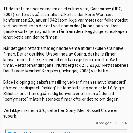
TIl det siste meiner eg malen er, eller kan vera, Conspiracy (HBO,
2001): eit forsøk på dramatisera korleis den korte Wannsee-
konferansen 20. januar 1942 (som ikkje var møtet der folkemordet
vart bestemt, men der det vart samordna) kunne ha vore. Den
ganske korte fjernsynsfilmen får fram den likegyldige vondskapen
langt betre enn denne filmen.
Når det gjeld rettsdrama: eg hadde venta at det skulle vera halve
filmen. Det er det ikkje. Utspørjinga av Göring, det heile filmen
krinsar rundt, tek ikkje meir tid enn kanskje fem minuttar. Av to
timar. Rettsforhandlingane i Nürnberg tok 213
dagar
. Rettssakene i
Der Baader Meinhof Komplex (Eichinger, 2008) var betre.
Både i klipping og saksframstilling verkar filmen relativt "standard"
på meg; tradisjonell, "sakleg" historieforteljing som er lett å følgja.
Stilistisk er er han også veldig konvensjonell, men på den litt
"parfymerte" måten historiske filmar ofte er det no om dagen.
Vert ikkje meir enn 3/6, dette her. Sorry. Men Russell Crowe er
superb.
Sist redigert:
17.06.2026