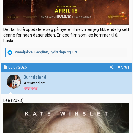
Det tar tid å oppdatere seg på nyere filmer, men jeg fikk endelig sett
denne for noen dager siden. En god film som jeg kommer til å
huske.
R
Tweedjakke
,
Bergfinn
,
Lydbildeja
og 1 til
e
a
k
05.07.2026
#7.781
s
j
BurntIsland
o
Æresmedlem
n
e
r
:
Lee (2023)