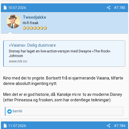
a
k
10.07.2026
#7.783
s
j
Tweedjakke
o
Hi-Fi freak
n
e
r
:
«Vaiana»: Deilig dusinvare
Disney har laget en live-action-versjon med Dwayne «The Rock»
Johnson
www.nrk.no
Kino med dei to yngste. Bortsett frå ei sjarmerande Vaiana, tilførte
denne absolutt ingenting nytt.
Men det er ei god historie, då. Kanskje mi nr. to av moderne Disney
(etter Prinsessa og frosken, som har ordentlege teikningar)
R
bambi
e
a
k
11.07.2026
#7.784