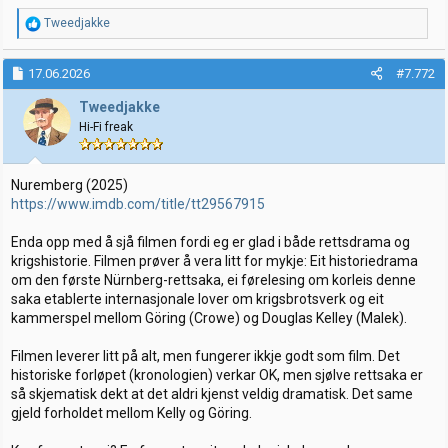
R
Tweedjakke
e
a
k
17.06.2026
#7.772
s
j
Tweedjakke
o
Hi-Fi freak
n
e
r
:
Nuremberg (2025)
https://www.imdb.com/title/tt29567915
Enda opp med å sjå filmen fordi eg er glad i både rettsdrama og
krigshistorie. Filmen prøver å vera litt for mykje: Eit historiedrama
om den første Nürnberg-rettsaka, ei førelesing om korleis denne
saka etablerte internasjonale lover om krigsbrotsverk og eit
kammerspel mellom Göring (Crowe) og Douglas Kelley (Malek).
Filmen leverer litt på alt, men fungerer ikkje godt som film. Det
historiske forløpet (kronologien) verkar OK, men sjølve rettsaka er
så skjematisk dekt at det aldri kjenst veldig dramatisk. Det same
gjeld forholdet mellom Kelly og Göring.