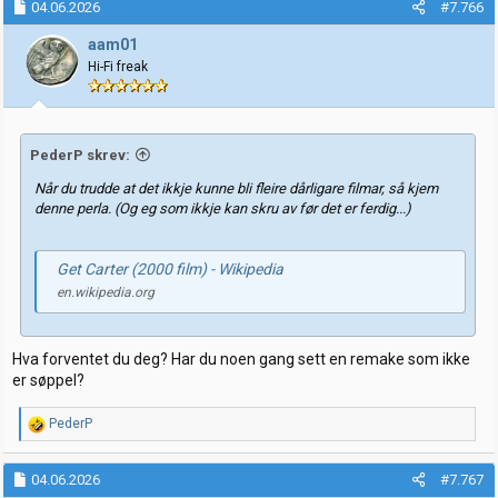
04.06.2026
#7.766
aam01
Hi-Fi freak
PederP skrev:
Når du trudde at det ikkje kunne bli fleire dårligare filmar, så kjem
denne perla. (Og eg som ikkje kan skru av før det er ferdig...)
Get Carter (2000 film) - Wikipedia
en.wikipedia.org
Hva forventet du deg? Har du noen gang sett en remake som ikke
er søppel?
R
PederP
e
a
k
04.06.2026
#7.767
s