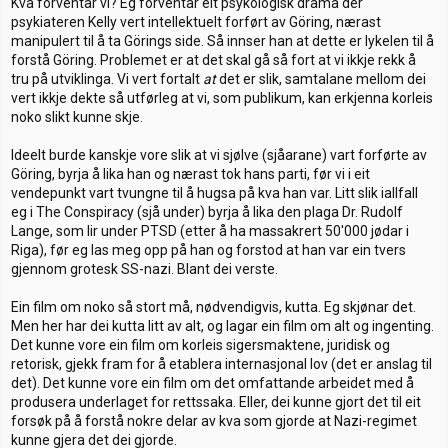
Kva forventar vi? Eg forventar eit psykologisk drama der
psykiateren Kelly vert intellektuelt forført av Göring, nærast
manipulert til å ta Görings side. Så innser han at dette er lykelen til å
forstå Göring. Problemet er at det skal gå så fort at vi ikkje rekk å
tru på utviklinga. Vi vert fortalt
at
det er slik, samtalane mellom dei
vert ikkje dekte så utførleg at vi, som publikum, kan erkjenna korleis
noko slikt kunne skje.
Ideelt burde kanskje vore slik at vi sjølve (sjåarane) vart forførte av
Göring, byrja å lika han og nærast tok hans parti, før vi i eit
vendepunkt vart tvungne til å hugsa på kva han var. Litt slik iallfall
eg i The Conspiracy (sjå under) byrja å lika den plaga Dr. Rudolf
Lange, som lir under PTSD (etter å ha massakrert 50'000 jødar i
Riga), før eg las meg opp på han og forstod at han var ein tvers
gjennom grotesk SS-nazi. Blant dei verste.
Ein film om noko så stort må, nødvendigvis, kutta. Eg skjønar det.
Men her har dei kutta litt av alt, og lagar ein film om alt og ingenting.
Det kunne vore ein film om korleis sigersmaktene, juridisk og
retorisk, gjekk fram for å etablera internasjonal lov (det er anslag til
det). Det kunne vore ein film om det omfattande arbeidet med å
produsera underlaget for rettssaka. Eller, dei kunne gjort det til eit
forsøk på å forstå nokre delar av kva som gjorde at Nazi-regimet
kunne gjera det dei gjorde.