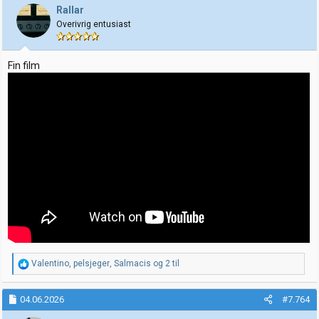
j
Rallar
o
Overivrig entusiast
n
e
r
:
Fin film
R
Valentino
,
pelsjeger
,
Salmacis
og 2 til
e
a
k
04.06.2026
#7.764
s