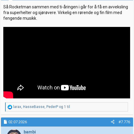
r
:
Så Rocketman sammen med ti-åringen i går for å få en avveksling
fra superhelter og sjørøvere. Virkelig en rørende og fin film med
fengende musikk.
R
larax
,
HasseBasse
,
PederP
og 1 til
e
a
k
02.07.2026
#7.776
s
j
bambi