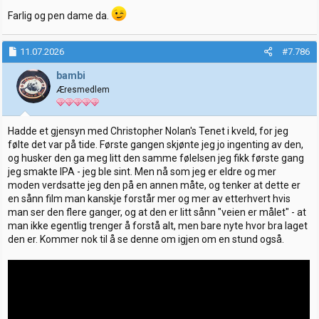
Farlig og pen dame da.
11.07.2026
#7.786
bambi
Æresmedlem
Hadde et gjensyn med Christopher Nolan's Tenet i kveld, for jeg
følte det var på tide. Første gangen skjønte jeg jo ingenting av den,
og husker den ga meg litt den samme følelsen jeg fikk første gang
jeg smakte IPA - jeg ble sint. Men nå som jeg er eldre og mer
moden verdsatte jeg den på en annen måte, og tenker at dette er
en sånn film man kanskje forstår mer og mer av etterhvert hvis
man ser den flere ganger, og at den er litt sånn "veien er målet" - at
man ikke egentlig trenger å forstå alt, men bare nyte hvor bra laget
den er. Kommer nok til å se denne om igjen om en stund også.