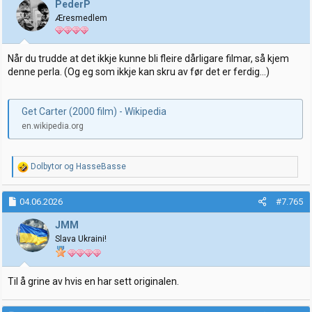
j
PederP
o
Æresmedlem
n
e
r
:
Når du trudde at det ikkje kunne bli fleire dårligare filmar, så kjem
denne perla. (Og eg som ikkje kan skru av før det er ferdig...)
Get Carter (2000 film) - Wikipedia
en.wikipedia.org
R
Dolbytor
og
HasseBasse
e
a
k
04.06.2026
#7.765
s
j
JMM
o
Slava Ukraini!
n
e
r
:
Til å grine av hvis en har sett originalen.