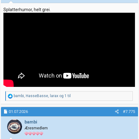
r
:
Splatterhumor, helt grei.
R
bambi
,
HasseBasse
,
larax
og 1 til
e
a
k
01.07.2026
#7.775
s
j
bambi
o
Æresmedlem
n
e