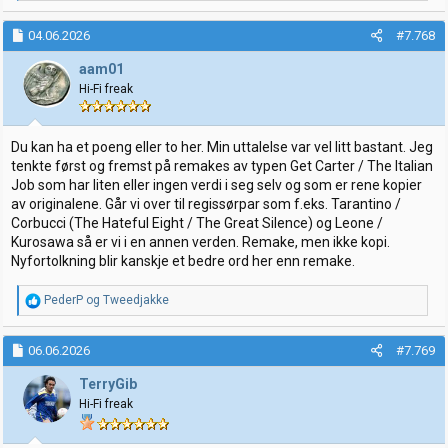
a
k
04.06.2026
#7.768
s
j
aam01
o
Hi-Fi freak
n
e
r
:
Du kan ha et poeng eller to her. Min uttalelse var vel litt bastant. Jeg
tenkte først og fremst på remakes av typen Get Carter / The Italian
Job som har liten eller ingen verdi i seg selv og som er rene kopier
av originalene. Går vi over til regissørpar som f.eks. Tarantino /
Corbucci (The Hateful Eight / The Great Silence) og Leone /
Kurosawa så er vi i en annen verden. Remake, men ikke kopi.
Nyfortolkning blir kanskje et bedre ord her enn remake.
R
PederP
og
Tweedjakke
e
a
k
06.06.2026
#7.769
s
j
TerryGib
o
Hi-Fi freak
n
e
r