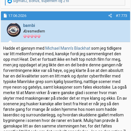
R
Sigma62
,
Bonus
,
superhkm
og 2 til
e
a
k
17.06.2026
#7.773
s
j
bambi
o
Æresmedlem
n
e
r
:
Hadde et gjensyn med
Michael Mann's Blackhat
som jeg tidligere
var litt mellomfornøyd med, kanskje fordi jeg sammenlignet den
opp mot Heat. Det er fortsatt ikke en helt top notch film for meg,
men jeg oppdaget at jeg likte den en del bedre denne gangen når
forventningene ikke var så høye, og jeg klarte å se at den absolutt
har en del kvaliteter som en litt mørk og dyster cyberthriller med
typiske Mann'ske grep som kjølig lyssetting, nattlige scener med
mye neon og gatelys, samt lokasjoner som føles eksotiske. La også
merke til at Mann virker å være ganske glad i scener hvor man
skyter med maskingevær på steder det er mye klang og ekko. En av
scenene jeg husker kanskje aller best fra Heat er når jeg så den
første gang for mange år siden hjemme hos noen som hadde
laserdisc og surroundanlegg, og hvordan skuddene gjallet mellom
bygningene i scenen hvor de raner en bank. Mulig han prøvde å
gjenskape litt av den samme stemningen her, for det føltes