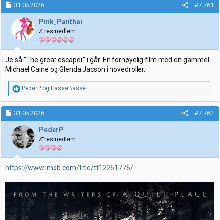
31.05.2026
#7.761
r
t
t
o
Pink_Panther
e
Æresmedlem
r
Je så "The great escaper" i går. En fornøyelig film med en gammel
Michael Caine og Glenda Jacson i hovedroller.
R
PederP
og
HasseBasse
e
a
k
31.05.2026
#7.762
s
j
PederP
o
Æresmedlem
n
e
r
:
https://www.imdb.com/title/tt12261776/