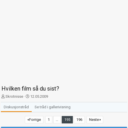
Hvilken film så du sist?
T
S
Skrotnisse
12.05.2009
r
t
å
a
Diskusjonstråd
Se tråd i gallerivisning
d
r
s
t
Forrige
1
…
195
196
Neste
t
d
a
a