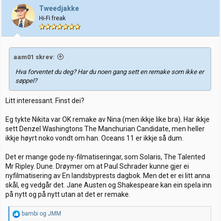
j
Tweedjakke
o
Hi-Fi freak
n
e
r
:
aam01 skrev:
Hva forventet du deg? Har du noen gang sett en remake som ikke er
søppel?
Litt interessant. Finst dei?
Eg tykte Nikita var OK remake av Nina (men ikkje like bra). Har ikkje
sett Denzel Washingtons The Manchurian Candidate, men heller
ikkje høyrt noko vondt om han. Oceans 11 er ikkje så dum.
Det er mange gode ny-filmatiseringar, som Solaris, The Talented
Mr Ripley. Dune. Drøymer om at Paul Schrader kunne gjer ei
nyfilmatisering av En landsbyprests dagbok. Men det er ei litt anna
skål, eg vedgår det. Jane Austen og Shakespeare kan ein spela inn
på nytt og på nytt utan at det er remake.
R
bambi
og
JMM
e