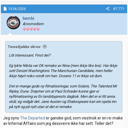
a
k
14.06.2026
#7.771
s
j
bambi
o
Æresmedlem
n
e
r
:
Tweedjakke skrev:
Litt interessant. Finst dei?
Eg tykte Nikita var OK remake av Nina (men ikkje like bra). Har ikkje
sett Denzel Washingtons The Manchurian Candidate, men heller
ikkje høyrt noko vondt om han. Oceans 11 er ikkje så dum.
Det er mange gode ny-filmatiseringar, som Solaris, The Talented Mr
Ripley. Dune. Drøymer om at Paul Schrader kunne gjer ei
nyfilmatisering av En landsbyprests dagbok. Men det er ei litt anna
skål, eg vedgår det. Jane Austen og Shakespeare kan ein spela inn
på nytt og på nytt utan at det er remake.
Jeg syns
The Departed
er ganske god, som visstnok er en re-make
av Infernal Affairs som jeg dessverre ikke har sett. Teller det?