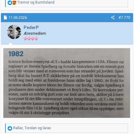
R
Tremor
og
BurntIsland
e
a
k
11.06.2026
#7.770
s
j
PederP
o
Æresmedlem
n
e
r
:
R
Rallar
,
Torolan
og
larax
e