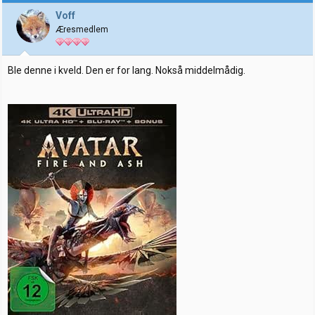
s
j
Voff
o
Æresmedlem
n
e
r
:
Ble denne i kveld. Den er for lang. Nokså middelmådig.