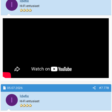
Idefix
I
o
Hi-Fi entusiast
n
e
r
:
05.07.2026
#7.778
Idefix
I
Hi-Fi entusiast