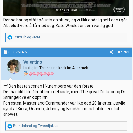
Denne har og stått på lista en stund, og vi fikk endelig sett den i går.
Absolutt verd å få med seg. Kate Winslet er som vanlig god.
R
TerryGib
og
JMM
e
a
k
05.07.2026
#7.782
s
j
Valentino
o
Lustig im Tempo und keck im Ausdruck
n
e
r
:
^^^Den beste scenen i Nuremberg var den første.
Det har blitt lite filmtitting i det siste, men The great Dictator og Dr.
Strangelove er kjøpt inn.
Forresten: Master and Commander var like god 20 år etter. Jævlig
synd at Kiera, Orlando, Johnny og Bruckheimers bulldoser stjal
showet.
R
BurntIsland
og
Tweedjakke
e