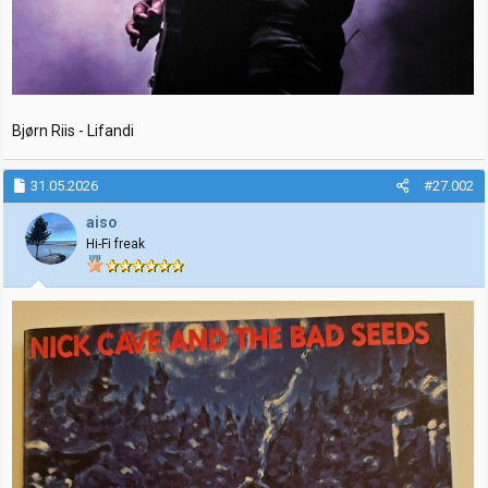
Bjørn Riis - Lifandi
31.05.2026
#27.002
aiso
Hi-Fi freak