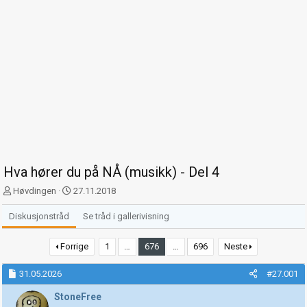
Hva hører du på NÅ (musikk) - Del 4
T
S
Høvdingen
27.11.2018
r
t
å
a
Diskusjonstråd
Se tråd i gallerivisning
d
r
s
t
Forrige
1
…
676
…
696
Neste
t
d
a
a
31.05.2026
#27.001
r
t
t
o
StoneFree
e