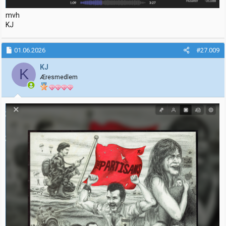
mvh
KJ
01.06.2026
#27.009
KJ
K
Æresmedlem