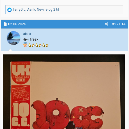
R
TerryGib
,
Aerik
,
Neville
og 2 til
e
a
k
02.06.2026
#27.014
s
j
aiso
o
Hi-Fi freak
n
e
r
: