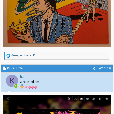
R
Aerik
,
Arilha
og
KJ
e
a
k
02.06.2026
#27.019
s
j
KJ
K
o
Æresmedlem
n
e
r
: