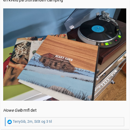
Howe Gelb
mfl det
R
TerryGib
,
2m
,
SiSt
og 3 til
e