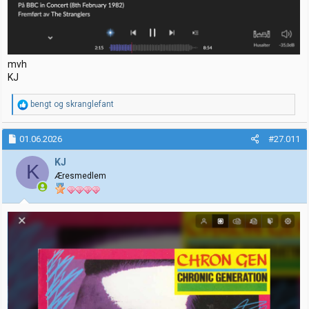
mvh
KJ
R
bengt
og
skranglefant
e
a
k
01.06.2026
#27.011
s
j
KJ
K
o
Æresmedlem
n
e
r
: