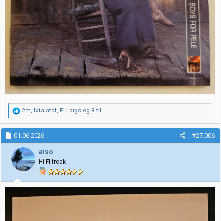
R
2m
,
fatalataf
,
E. Largo
og 3 til
e
a
k
01.06.2026
#27.006
s
j
aiso
o
Hi-Fi freak
n
e
r
: