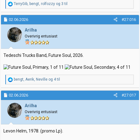
R
TerryGib
,
bengt
,
rolfozzy
og 3 til
e
a
k
02.06.2026
#27.016
s
j
Arilha
o
Overivrig entusiast
n
e
r
:
Tedeschi Trucks Band, Future Soul, 2026.
R
bengt
,
Aerik
,
Neville
og 4 til
e
a
k
02.06.2026
#27.017
s
j
Arilha
o
Overivrig entusiast
n
e
r
:
Levon Helm, 1978. (promo Lp).