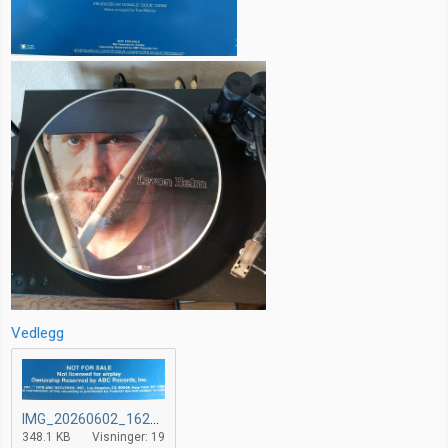
Vedlegg
IMG_20260602_162611 (1).jpg
348.1 KB
Visninger: 19