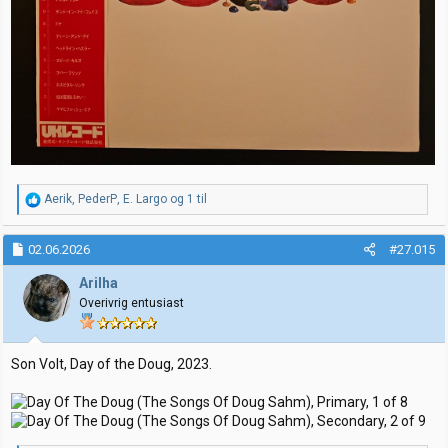
R
Aerik
,
PederP
,
E. Largo
og 1 til
e
a
k
02.06.2026
#27.015
s
j
Arilha
o
Overivrig entusiast
n
e
r
:
Son Volt, Day of the Doug, 2023.