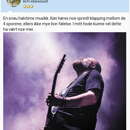
Hi-Fi interessert
r
En snau halvtime musikk. Kan høres noe spredt klapping mellom de
4 sporene, ellers ikke mye live-følelse. I mitt hode kunne vel dette
ha vært noe mer...