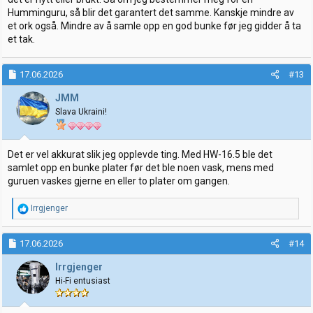
Humminguru, så blir det garantert det samme. Kanskje mindre av
et ork også. Mindre av å samle opp en god bunke før jeg gidder å ta
et tak.
17.06.2026
#13
JMM
Slava Ukraini!
Det er vel akkurat slik jeg opplevde ting. Med HW-16.5 ble det
samlet opp en bunke plater før det ble noen vask, mens med
guruen vaskes gjerne en eller to plater om gangen.
R
Irrgjenger
e
a
k
17.06.2026
#14
s
j
Irrgjenger
o
Hi-Fi entusiast
n
e
r