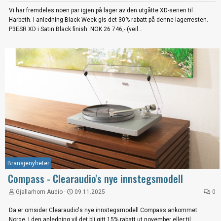
Vi har fremdeles noen par igjen på lager av den utgåtte XD-serien til
Harbeth. I anledning Black Week gis det 30% rabatt på denne lagerresten.
P3ESR XD i Satin Black finish: NOK 26 746,- (veil...
Bransjenyheter
Compass - Clearaudio's nye innstegsmodell
Gjallarhorn Audio
09.11.2025
0
Da er omsider Clearaudio's nye innstegsmodell Compass ankommet
Norge. I den anledning vil det bli gitt 15% rabatt ut november eller til