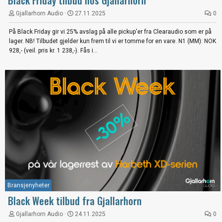
Black Friday tilbud hos Gjallarhorn
Gjallarhorn Audio
27.11.2025
0
På Black Friday gir vi 25% avslag på alle pickup'er fra Clearaudio som er på
lager. NB! Tilbudet gjelder kun frem til vi er tomme for en vare. N1 (MM): NOK
928,- (veil. pris kr. 1 238,-). Fås i...
Bransjenyheter
Black Week tilbud fra Gjallarhorn
Gjallarhorn Audio
24.11.2025
0