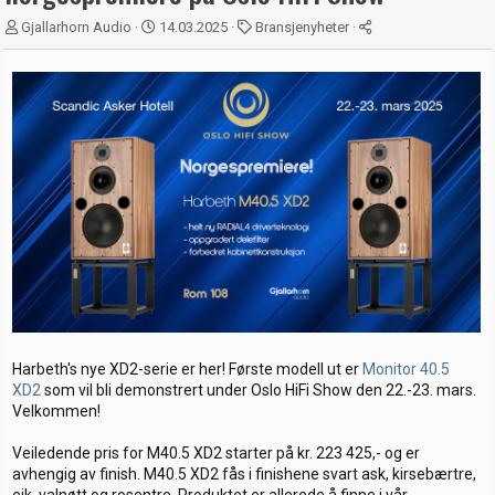
T
S
K
Gjallarhorn Audio
14.03.2025
Bransjenyheter
r
t
a
å
a
t
d
r
e
s
t
g
t
d
o
a
a
r
r
t
i
t
o
e
r
Harbeth's nye XD2-serie er her! Første modell ut er
Monitor 40.5
XD2
som vil bli demonstrert under Oslo HiFi Show den 22.-23. mars.
Velkommen!
Veiledende pris for M40.5 XD2 starter på kr. 223 425,- og er
avhengig av finish. M40.5 XD2 fås i finishene svart ask, kirsebærtre,
eik, valnøtt og rosentre. Produktet er allerede å finne i vår