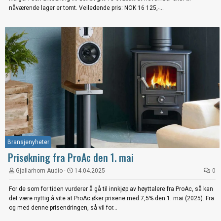
nåværende lager er tomt. Veiledende pris: NOK 16 125,-...
Bransjenyheter
Prisøkning fra ProAc den 1. mai
Gjallarhorn Audio
14.04.2025
0
For de som for tiden vurderer å gå til innkjøp av høyttalere fra ProAc, så kan
det være nyttig å vite at ProAc øker prisene med 7,5% den 1. mai (2025). Fra
og med denne prisendringen, så vil for...