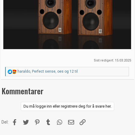
Sist redigert:
15.03.2025
R
haraldo
,
Perfect sense
,
oes
og 12 til
e
a
k
Kommentarer
s
j
o
n
Du må logge inn eller registrere deg for å svare her.
e
r
:
Facebook
Twitter
Pinterest
Tumblr
WhatsApp
E-post
Link
Del: