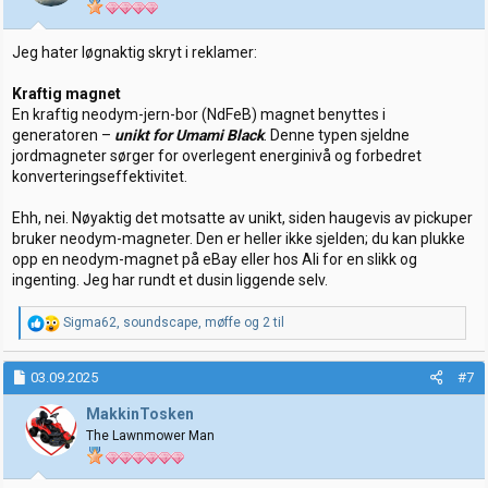
e
r
:
Jeg hater løgnaktig skryt i reklamer:
Kraftig magnet
En kraftig neodym-jern-bor (NdFeB) magnet benyttes i
generatoren –
unikt for Umami Black
. Denne typen sjeldne
jordmagneter sørger for overlegent energinivå og forbedret
konverteringseffektivitet.
Ehh, nei. Nøyaktig det motsatte av unikt, siden haugevis av pickuper
bruker neodym-magneter. Den er heller ikke sjelden; du kan plukke
opp en neodym-magnet på eBay eller hos Ali for en slikk og
ingenting. Jeg har rundt et dusin liggende selv.
R
Sigma62
,
soundscape
,
møffe
og 2 til
e
a
k
03.09.2025
#7
s
j
MakkinTosken
o
The Lawnmower Man
n
e
r