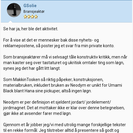
j
GSolie
o
Bransjeaktør
n
e
r
:
Se har ja, her ble det aktivitet.
For å vise at det er mennesker bak disse nyhets- og
reklamepostene, så poster jeg et svar fra min private konto.
Som bransjeaktører må vi selvsagt tåle konstruktiv kritikk, men når
man kaster seg over tastaturet og ukritisk omtaler ting som løgn,
synes jeg det har gått litt langt.
Som MakkinTosken så riktig påpeker; konstruksjonen,
materialbruken, inkludert bruken av Neodym er unikt for Umami
Black blant Hana sine pickuper, altså ingen løgn.
Neodym er per definisjon et sjeldent jordart/ jordelement/
jordmagnet. Det at mottaker ikke er klar over denne betegnelsen,
gjør ikke at avsender farer med løgn.
Gjennom et år jobber jeg/vi med utrolig mange forskjellige tekster
til en rekke formål. Jeg tilstreber alltid å presentere så godt og