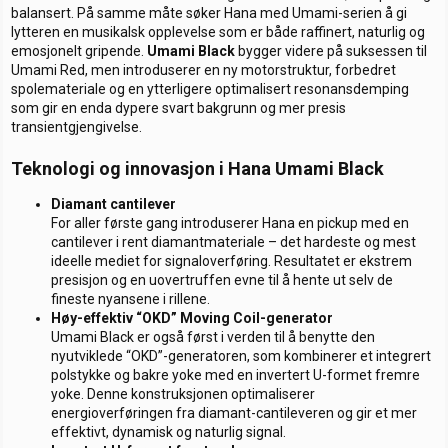
balansert. På samme måte søker Hana med Umami-serien å gi
lytteren en musikalsk opplevelse som er både raffinert, naturlig og
emosjonelt gripende.
Umami Black
bygger videre på suksessen til
Umami Red, men introduserer en ny motorstruktur, forbedret
spolemateriale og en ytterligere optimalisert resonansdemping
som gir en enda dypere svart bakgrunn og mer presis
transientgjengivelse.
Teknologi og innovasjon i Hana Umami Black
Diamant cantilever
For aller første gang introduserer Hana en pickup med en
cantilever i rent diamantmateriale – det hardeste og mest
ideelle mediet for signaloverføring. Resultatet er ekstrem
presisjon og en uovertruffen evne til å hente ut selv de
fineste nyansene i rillene.
Høy-effektiv “OKD” Moving Coil-generator
Umami Black er også først i verden til å benytte den
nyutviklede “OKD”-generatoren, som kombinerer et integrert
polstykke og bakre yoke med en invertert U-formet fremre
yoke. Denne konstruksjonen optimaliserer
energioverføringen fra diamant-cantileveren og gir et mer
effektivt, dynamisk og naturlig signal.