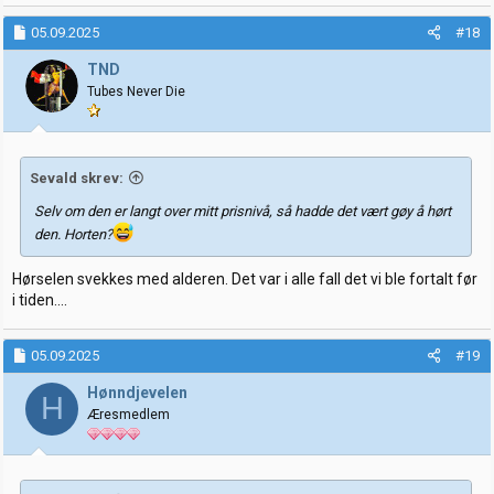
a
k
05.09.2025
#18
s
j
TND
o
Tubes Never Die
n
e
r
:
Sevald skrev:
Selv om den er langt over mitt prisnivå, så hadde det vært gøy å hørt
den. Horten?
Hørselen svekkes med alderen. Det var i alle fall det vi ble fortalt før
i tiden....
05.09.2025
#19
Hønndjevelen
H
Æresmedlem