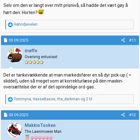
:
Selv om den er langt over mitt prisnivå, så hadde det vært gøy å
hørt den. Horten?
R
Hønndjevelen
e
a
k
03.09.2025
#11
s
j
møffe
o
Overivrig entusiast
n
e
r
:
Det er tankevækkende at man markedsfører en så dyr pick-up ( =
sliddel), uden så meget som at korrekturlæse på den maskin-
oversættelse der er af det oprindelige ord-gas...
R
Tommyna
,
HasseBasse
,
the_darkman
og 2 til
e
a
k
03.09.2025
#12
s
j
MakkinTosken
o
The Lawnmower Man
n
e