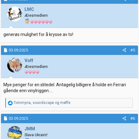
s
j
LMC
o
Æresmedlem
n
e
r
:
generøs mulighet for å krysse av to!
03.09.2025
#5
Voff
Æresmedlem
Mye penger for en slitedel. Antagelig billigere å holde en Ferrari
gående enn vinylriggen....
R
Tommyna
,
soundscape
og
møffe
e
a
k
03.09.2025
#6
s
j
JMM
o
Slava Ukraini!
n