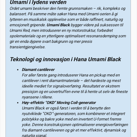
Umami i lydens verden
Ordet
umami
beskriver den femte grunnsmaken – rik, kompleks og
balansert. På samme måte søker Hana med Umami-serien å gi
lytteren en musikalsk opplevelse som er både raffinert, naturlig og
emosjonelt gripende.
Umami Black
bygger videre på suksessen til
Umami Red, men introduserer en ny motorstruktur, forbedret
spolemateriale og en ytterligere optimalisert resonansdemping som
gir en enda dypere svart bakgrunn og mer presis
transientgjengivelse.
Teknologi og innovasjon i Hana Umami Black
Diamant cantilever
For aller første gang introduserer Hana en pickup med en
cantilever i rent diamantmateriale – det hardeste og mest
ideelle mediet for signaloverføring. Resultatet er ekstrem
presisjon og en uovertruffen evne til å hente ut selv de fineste
nyansene i rillene.
Høy-effektiv “OKD” Moving Coil-generator
Umami Black er også først i verden til å benytte den
nyutviklede “OKD”-generatoren, som kombinerer et integrert
polstykke og bakre yoke med en invertert U-formet fremre
yoke. Denne konstruksjonen optimaliserer energioverføringen
fra diamant-cantileveren og gir et mer effektivt, dynamisk og
naturlig signal.