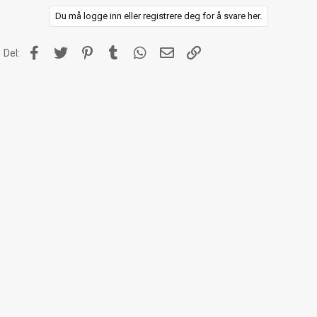
:
Du må logge inn eller registrere deg for å svare her.
Facebook
Twitter
Pinterest
Tumblr
WhatsApp
E-post
Link
Del: