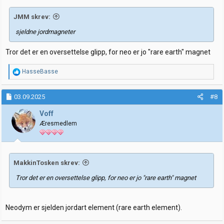
:
JMM skrev:
sjeldne jordmagneter
Tror det er en oversettelse glipp, for neo er jo "rare earth" magnet
R
HasseBasse
e
a
k
03.09.2025
#8
s
j
Voff
o
Æresmedlem
n
e
r
:
MakkinTosken skrev:
Tror det er en oversettelse glipp, for neo er jo "rare earth" magnet
Neodym er sjelden jordart element (rare earth element).