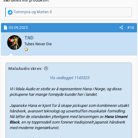
særdeles lite produktivt.
R
Tommyna
og
Morten S
e
a
k
05.09.2025
#16
s
j
TND
o
Tubes Never Die
n
e
r
:
MalaAudio skrev:
Vis vedlegget 1143323
Vi i Mala Audio er stolte av å representere Hana i Norge, og disse
pickupene har mange fornøyde kunder her i landet.
Japanske Hana er kjent for å skape pickuper som kombinerer utsøkt
håndverk, avansert teknologi og uovertruffen musikalsk formidling.
Nå løfter de standarden ytterligere med lanseringen av
Hana Umami
Black
, en ny toppmodell som forener tradisjonelt japansk håndverk
med moderne ingeniørkunst.