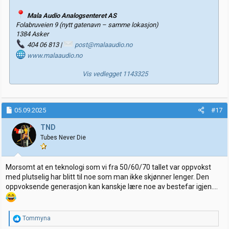
Mala Audio Analogsenteret AS
Folabruveien 9 (nytt gatenavn – samme lokasjon)
1384 Asker
404 06 813 |
post@malaaudio.no
www.malaaudio.no
Vis vedlegget 1143325
05.09.2025
#17
TND
Tubes Never Die
Morsomt at en teknologi som vi fra 50/60/70 tallet var oppvokst
med plutselig har blitt til noe som man ikke skjønner lenger. Den
oppvoksende generasjon kan kanskje lære noe av bestefar igjen....
R
Tommyna
e