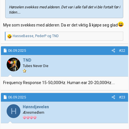
Hørselen svekkes med alderen. Det var i alle fall det vi ble fortalt før i
tiden....
Mye som svekkes med alderen. Da er det viktig å kjøpe seg glad
R
HasseBasse
,
PederP
og
TND
e
a
k
06.09.2025
#22
s
j
TND
o
Tubes Never Die
n
e
r
:
Frequency Response 15-50,000Hz. Human ear 20-20,000Hz....
06.09.2025
#23
Hønndjevelen
H
Æresmedlem