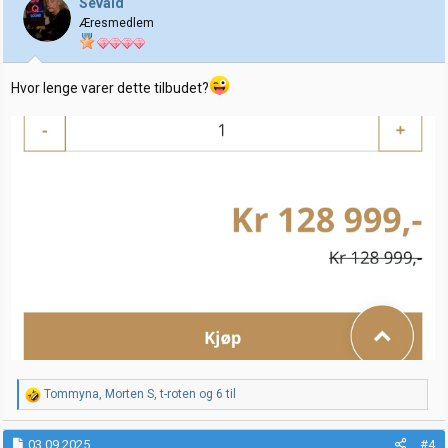
Sevald
o
Æresmedlem
n
e
r
:
Hvor lenge varer dette tilbudet?
R
Tommyna
,
Morten S
,
t-roten
og 6 til
e
a
k
03.09.2025
#4