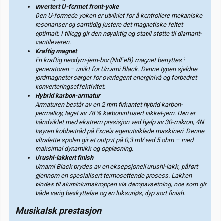
Invertert U-formet front-yoke
Den U-formede yoken er utviklet for å kontrollere mekaniske
resonanser og samtidig justere det magnetiske feltet
optimalt. I tillegg gir den nøyaktig og stabil støtte til diamant-
cantileveren.
Kraftig magnet
En kraftig neodym-jern-bor (NdFeB) magnet benyttes i
generatoren – unikt for Umami Black. Denne typen sjeldne
jordmagneter sørger for overlegent energinivå og forbedret
konverteringseffektivitet.
Hybrid karbon-armatur
Armaturen består av en 2 mm firkantet hybrid karbon-
permalloy, laget av 78 % karboninfusert nikkel-jern. Den er
håndviklet med ekstrem presisjon ved hjelp av 30-mikron, 4N
høyren kobbertråd på Excels egenutviklede maskineri. Denne
ultralette spolen gir et output på 0,3 mV ved 5 ohm – med
maksimal dynamikk og oppløsning.
Urushi-lakkert finish
Umami Black prydes av en eksepsjonell urushi-lakk, påført
gjennom en spesialisert termosettende prosess. Lakken
bindes til aluminiumskroppen via dampavsetning, noe som gir
både varig beskyttelse og en luksuriøs, dyp sort finish.
Musikalsk prestasjon