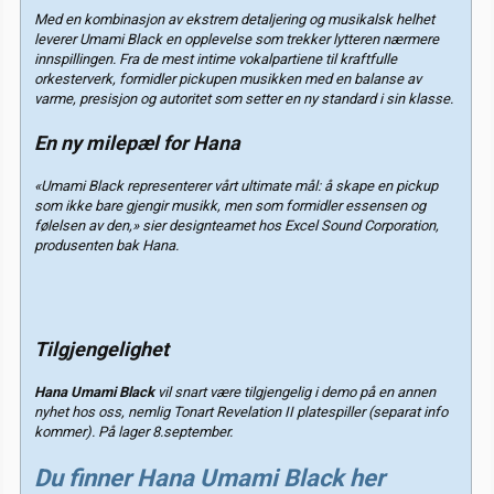
Med en kombinasjon av ekstrem detaljering og musikalsk helhet
leverer Umami Black en opplevelse som trekker lytteren nærmere
innspillingen. Fra de mest intime vokalpartiene til kraftfulle
orkesterverk, formidler pickupen musikken med en balanse av
varme, presisjon og autoritet som setter en ny standard i sin klasse.
En ny milepæl for Hana
«Umami Black representerer vårt ultimate mål: å skape en pickup
som ikke bare gjengir musikk, men som formidler essensen og
følelsen av den,» sier designteamet hos Excel Sound Corporation,
produsenten bak Hana.
Tilgjengelighet
Hana Umami Black
vil snart være tilgjengelig i demo på en annen
nyhet hos oss, nemlig Tonart Revelation II platespiller (separat info
kommer). På lager 8.september.
Du finner Hana Umami Black her