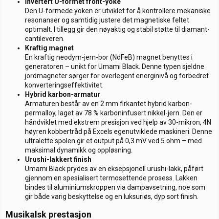
Invertert U-formet front-yoke
Den U-formede yoken er utviklet for å kontrollere mekaniske
resonanser og samtidig justere det magnetiske feltet
optimalt. I tillegg gir den nøyaktig og stabil støtte til diamant-
cantileveren.
Kraftig magnet
En kraftig neodym-jern-bor (NdFeB) magnet benyttes i
generatoren – unikt for Umami Black. Denne typen sjeldne
jordmagneter sørger for overlegent energinivå og forbedret
konverteringseffektivitet.
Hybrid karbon-armatur
Armaturen består av en 2 mm firkantet hybrid karbon-
permalloy, laget av 78 % karboninfusert nikkel-jern. Den er
håndviklet med ekstrem presisjon ved hjelp av 30-mikron, 4N
høyren kobbertråd på Excels egenutviklede maskineri. Denne
ultralette spolen gir et output på 0,3 mV ved 5 ohm – med
maksimal dynamikk og oppløsning.
Urushi-lakkert finish
Umami Black prydes av en eksepsjonell urushi-lakk, påført
gjennom en spesialisert termosettende prosess. Lakken
bindes til aluminiumskroppen via dampavsetning, noe som
gir både varig beskyttelse og en luksuriøs, dyp sort finish.
Musikalsk prestasjon