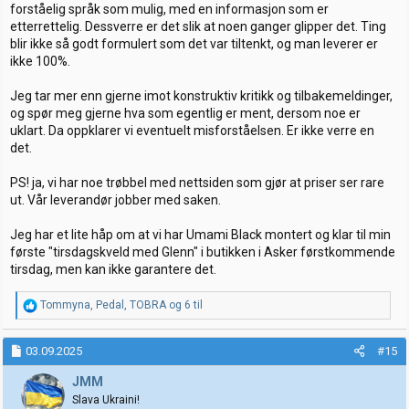
forståelig språk som mulig, med en informasjon som er
etterrettelig. Dessverre er det slik at noen ganger glipper det. Ting
blir ikke så godt formulert som det var tiltenkt, og man leverer er
ikke 100%.
Jeg tar mer enn gjerne imot konstruktiv kritikk og tilbakemeldinger,
og spør meg gjerne hva som egentlig er ment, dersom noe er
uklart. Da oppklarer vi eventuelt misforståelsen. Er ikke verre en
det.
PS! ja, vi har noe trøbbel med nettsiden som gjør at priser ser rare
ut. Vår leverandør jobber med saken.
Jeg har et lite håp om at vi har Umami Black montert og klar til min
første "tirsdagskveld med Glenn" i butikken i Asker førstkommende
tirsdag, men kan ikke garantere det.
R
Tommyna
,
Pedal
,
TOBRA
og 6 til
e
a
k
03.09.2025
#15
s
j
JMM
o
Slava Ukraini!
n