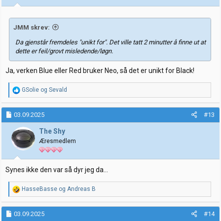
r
:
JMM skrev:
Da gjenstår fremdeles "unikt for". Det ville tatt 2 minutter å finne ut at
dette er feil/grovt misledende/løgn.
Ja, verken Blue eller Red bruker Neo, så det er unikt for Black!
R
GSolie
og
Sevald
e
a
k
03.09.2025
#13
s
j
The Shy
o
Æresmedlem
n
e
r
:
Synes ikke den var så dyr jeg da...
R
HasseBasse
og
Andreas B
e
a
k
03.09.2025
#14
s