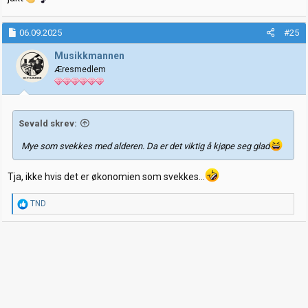
06.09.2025
#25
Musikkmannen
Æresmedlem
Sevald skrev:
Mye som svekkes med alderen. Da er det viktig å kjøpe seg glad
Tja, ikke hvis det er økonomien som svekkes...
R
TND
e
a
k
s
j
o
n
e
r