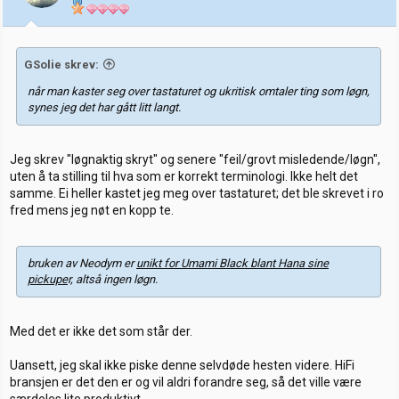
e
r
:
GSolie skrev:
når man kaster seg over tastaturet og ukritisk omtaler ting som løgn,
synes jeg det har gått litt langt.
Jeg skrev "løgnaktig skryt" og senere "feil/grovt misledende/løgn",
uten å ta stilling til hva som er korrekt terminologi. Ikke helt det
samme. Ei heller kastet jeg meg over tastaturet; det ble skrevet i ro
fred mens jeg nøt en kopp te.
bruken av Neodym er
unikt for Umami Black blant Hana sine
pickupe
r, altså ingen løgn.
Med det er ikke det som står der.
Uansett, jeg skal ikke piske denne selvdøde hesten videre. HiFi
bransjen er det den er og vil aldri forandre seg, så det ville være