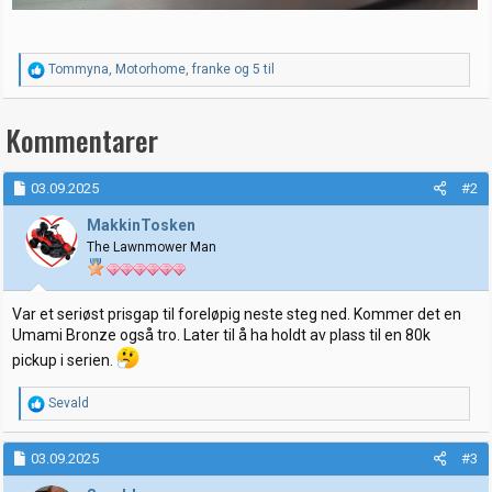
R
Tommyna
,
Motorhome
,
franke
og 5 til
e
a
k
Kommentarer
s
j
o
03.09.2025
#2
n
e
MakkinTosken
r
:
The Lawnmower Man
Var et seriøst prisgap til foreløpig neste steg ned. Kommer det en
Umami Bronze også tro. Later til å ha holdt av plass til en 80k
pickup i serien.
R
Sevald
e
a
k
03.09.2025
#3
s
j