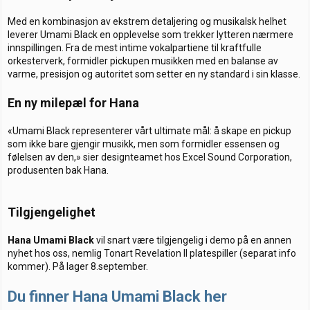
Med en kombinasjon av ekstrem detaljering og musikalsk helhet
leverer Umami Black en opplevelse som trekker lytteren nærmere
innspillingen. Fra de mest intime vokalpartiene til kraftfulle
orkesterverk, formidler pickupen musikken med en balanse av
varme, presisjon og autoritet som setter en ny standard i sin klasse.
En ny milepæl for Hana
«Umami Black representerer vårt ultimate mål: å skape en pickup
som ikke bare gjengir musikk, men som formidler essensen og
følelsen av den,» sier designteamet hos Excel Sound Corporation,
produsenten bak Hana.
Tilgjengelighet
Hana Umami Black
vil snart være tilgjengelig i demo på en annen
nyhet hos oss, nemlig Tonart Revelation II platespiller (separat info
kommer). På lager 8.september.
Du finner Hana Umami Black her