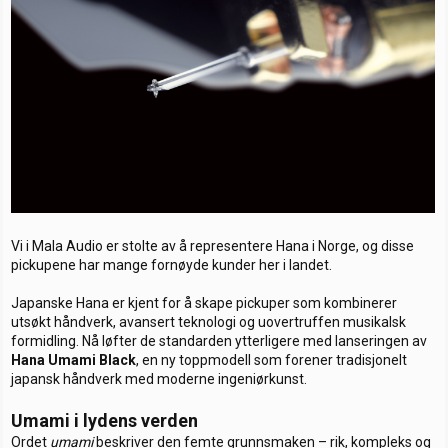
e
r
Vi i Mala Audio er stolte av å representere Hana i Norge, og disse
pickupene har mange fornøyde kunder her i landet.
Japanske Hana er kjent for å skape pickuper som kombinerer
utsøkt håndverk, avansert teknologi og uovertruffen musikalsk
formidling. Nå løfter de standarden ytterligere med lanseringen av
Hana Umami Black
, en ny toppmodell som forener tradisjonelt
japansk håndverk med moderne ingeniørkunst.
Umami i lydens verden
Ordet
umami
beskriver den femte grunnsmaken – rik, kompleks og