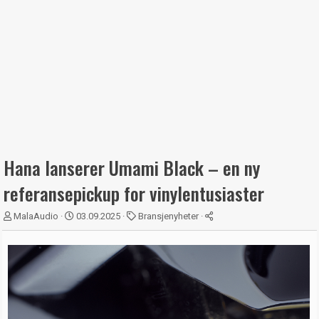
Hana lanserer Umami Black – en ny
referansepickup for vinylentusiaster
T
S
K
MalaAudio
03.09.2025
Bransjenyheter
r
t
a
å
a
t
d
r
e
s
t
g
t
d
o
a
a
r
r
t
i
t
o