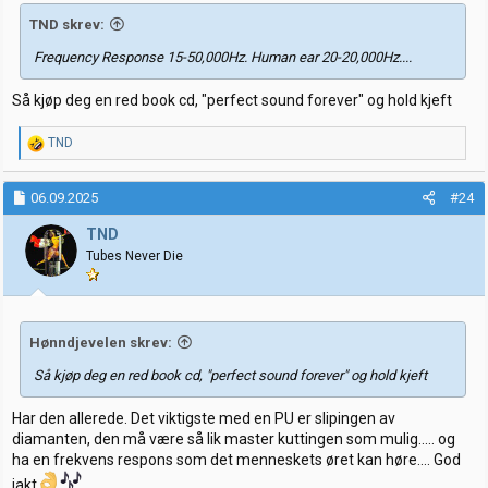
TND skrev:
Frequency Response 15-50,000Hz. Human ear 20-20,000Hz....
Så kjøp deg en red book cd, "perfect sound forever" og hold kjeft
R
TND
e
a
k
06.09.2025
#24
s
j
TND
o
Tubes Never Die
n
e
r
:
Hønndjevelen skrev:
Så kjøp deg en red book cd, "perfect sound forever" og hold kjeft
Har den allerede. Det viktigste med en PU er slipingen av
diamanten, den må være så lik master kuttingen som mulig..... og
ha en frekvens respons som det menneskets øret kan høre.... God
jakt