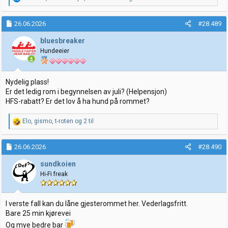
e
a
k
26.06.2026
#28.489
s
j
bluesbreaker
o
Hundeeier
n
e
r
:
Nydelig plass!
Er det ledig rom i begynnelsen av juli? (Helpensjon)
HFS-rabatt? Er det lov å ha hund på rommet?
R
Elo
,
gismo
,
t-roten
og 2 til
e
a
k
26.06.2026
#28.490
s
j
sundkoien
o
Hi-Fi freak
n
e
r
:
I verste fall kan du låne gjesterommet her. Vederlagsfritt.
Bare 25 min kjørevei
Og mye bedre bar