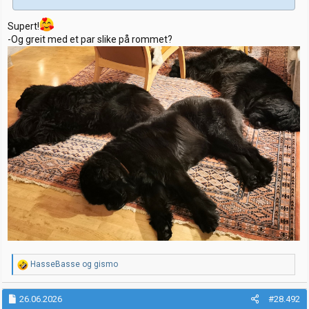
Supert!
-Og greit med et par slike på rommet?
R
HasseBasse
og
gismo
e
a
k
26.06.2026
#28.492
s