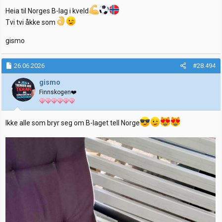
:
Heia til Norges B-lag i kveld
Tvi tvi åkke som
gismo
26.06.2026
#28.494
gismo
Finnskogen❤️
Ikke alle som bryr seg om B-laget tell Norge