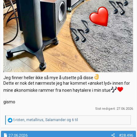
Jeg finner heller ikke så mye å utsette på disse
Dette er nok det nærmeste jeg har kommet «ønsket lyd» innen for
mine økonomiske rammer fra noen høytalere i min stue
gismo
Sist redigert:
27.06.2026
R
t-roten
,
metallirus
,
Salamander
og 6 til
e
a
k
27.06.2026
#28.496