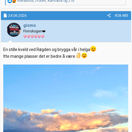
R
metallirus
,
t-roten
,
Karmana
og 2 til
e
a
k
24.06.2026
#28.483
s
j
gismo
o
Finnskogen❤️
n
e
r
:
En stille kveld ved Røgden og brygga vår i helga
Itte mange plasser det er bedre å være