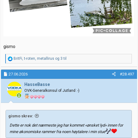
gismo
R
BritFi
,
t-roten
,
metallirus
og 3 til
e
a
k
27.06.2026
#28.497
s
j
HasseBasse
o
OVK-Generalkonsul of Jutland :-)
n
e
r
:
gismo skrev:
Dette er nok det nærmeste jeg har kommet «ønsket lyd» innen for
mine økonomiske rammer fra noen høytalere i min stue