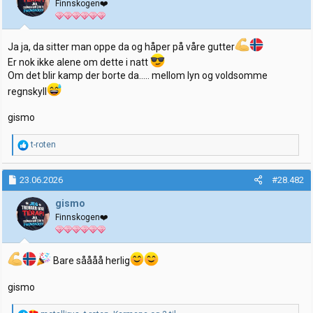
Finnskogen❤️
r
Ja ja, da sitter man oppe da og håper på våre gutter
Er nok ikke alene om dette i natt
Om det blir kamp der borte da….. mellom lyn og voldsomme
regnskyll
gismo
R
t-roten
e
a
k
23.06.2026
#28.482
s
j
gismo
o
Finnskogen❤️
n
e
r
:
Bare såååå herlig
gismo