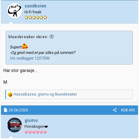
j
sundkoien
o
Hi-Fi freak
n
e
r
:
bluesbreaker skrev:
Supert!
-Og greit med et par slike på rommet?
Vis vedlegget 1207596
Har stor garasje....
M
R
HasseBasse
,
gismo
og
bluesbreaker
e
a
k
26.06.2026
#28.493
s
j
gismo
o
Finnskogen❤️
n
e
r