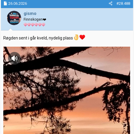
k
26.06.2026
#28.488
s
j
gismo
o
Finnskogen❤️
n
e
r
:
Røgden sent i går kveld, nydelig plass