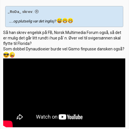
:
_RoDa_ skrev:
…..og plutselig var det inglisj?
Så han skrev engelsk på FB, Norsk Multimedia Forum også, så det
er mulig det går litt rundt i hue på' n. Øver vel til svigersønnen skal
flytte til Florida?
Som dobbel Dynaudioeier burde vel Gismo finpusse dansken også?