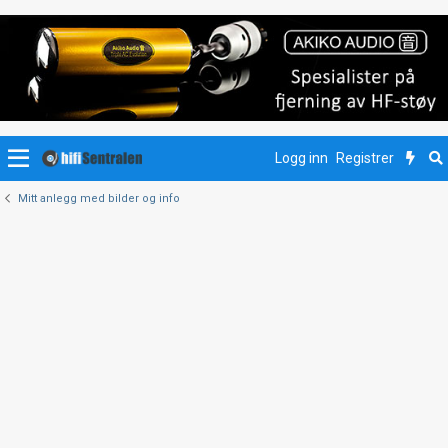
Logg inn
Registrer
Mitt anlegg med bilder og info