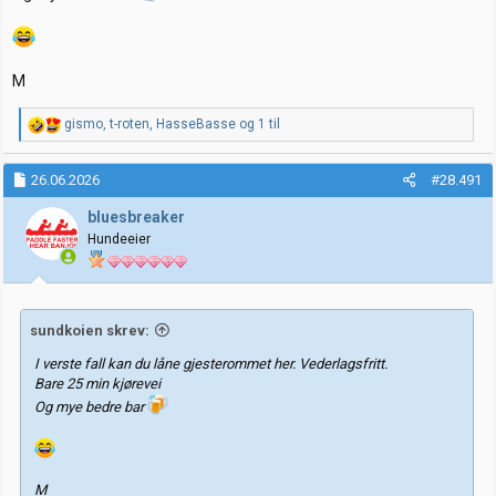
M
R
gismo
,
t-roten
,
HasseBasse
og 1 til
e
a
k
26.06.2026
#28.491
s
j
bluesbreaker
o
Hundeeier
n
e
r
:
sundkoien skrev:
I verste fall kan du låne gjesterommet her. Vederlagsfritt.
Bare 25 min kjørevei
Og mye bedre bar
M