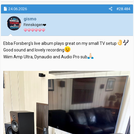
a
k
24.06.2026
#28.484
s
j
gismo
o
Finnskogen❤️
n
e
r
:
Ebba Forsberg's live album plays great on my small TV setup
Good sound and lovely recording
Wiim Amp Ultra, Dynaudio and Audio Pro sub