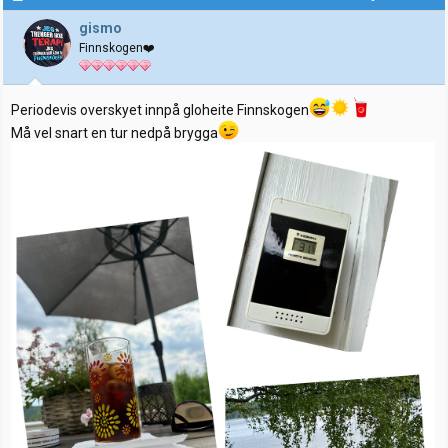
s
j
gismo
o
Finnskogen❤️
n
e
r
:
Periodevis overskyet innpå gloheite Finnskogen
Må vel snart en tur nedpå brygga