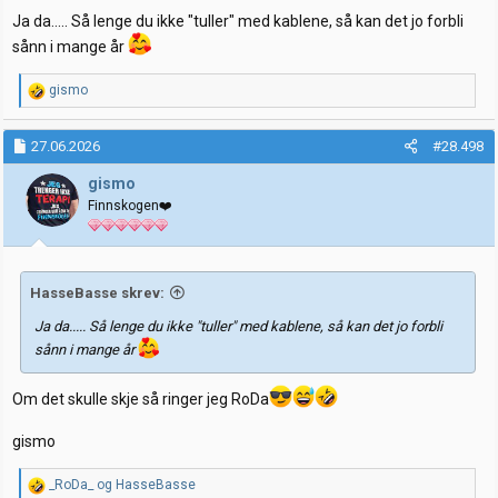
Ja da..... Så lenge du ikke "tuller" med kablene, så kan det jo forbli
sånn i mange år
R
gismo
e
a
k
27.06.2026
#28.498
s
j
gismo
o
Finnskogen❤️
n
e
r
:
HasseBasse skrev:
Ja da..... Så lenge du ikke "tuller" med kablene, så kan det jo forbli
sånn i mange år
Om det skulle skje så ringer jeg RoDa
gismo
R
_RoDa_
og
HasseBasse