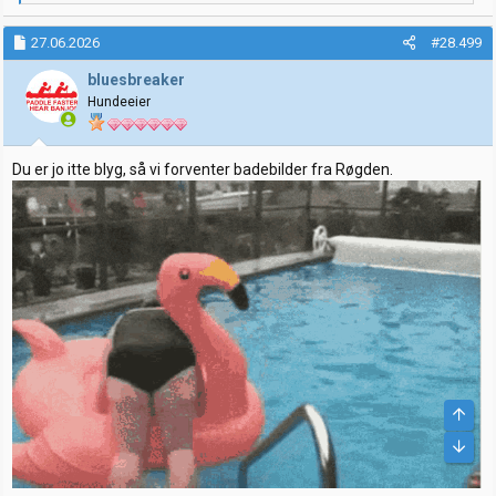
e
a
k
27.06.2026
#28.499
s
j
bluesbreaker
o
Hundeeier
n
e
r
:
Du er jo itte blyg, så vi forventer badebilder fra Røgden.