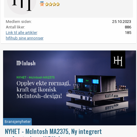
Medlem siden
25.10.2023
Antall liker
886
Link til alle artikler
185
hifihub sine annonser
Bransjenyheter
NYHET - McIntosh MA2375, Ny integrert