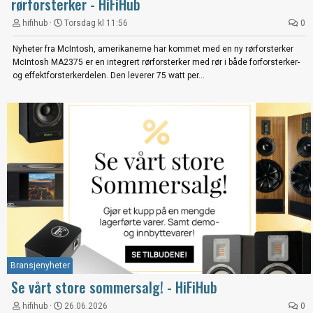
rørforsterker - HiFiHub
hifihub
Torsdag kl 11:56
0
Nyheter fra McIntosh, amerikanerne har kommet med en ny rørforsterker
McIntosh MA2375 er en integrert rørforsterker med rør i både forforsterker-
og effektforsterkerdelen. Den leverer 75 watt per...
Bransjenyheter
Se vårt store sommersalg! - HiFiHub
hifihub
26.06.2026
0