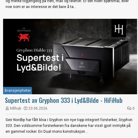
og merke tilgjengelig på nett, mail og telefon. Er det noen spørsmål, eller
noe som er av interesse er det bare å ta...
Bransjenyheter
Supertest av Gryphon 333 i Lyd&Bilde - HiFiHub
hifihub
23.06.2026
0
Geir Nordby har fått kloa i Gryphon sin nye topp integrert forsterker, Gryphon
333. Den voldsomme forsterkeren fra danskene har visst gjort inntrykk på
en gammel rocker. En Dual mono konstruksjon...