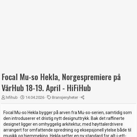
Focal Mu-so Hekla, Norgespremiere på
VårHub 18-19. April - HiFiHub
T
S
K
hifihub
14.04.2026
Bransjenyheter
r
t
a
å
a
t
Focal Mu-so Hekla bygger på arven fra Mu-so-serien, samtidig som
d
r
e
den introduserer et dristig nytt designuttrykk. Bak det raffinerte
s
t
g
designet ligger en omhyggelig arkitektur, med høyttalerdrivere
t
d
o
arrangert for omfattende spredning og eksepsjonell ytelse både til
a
a
r
musikk og hjemmekino. Hekla setter en ny standard for alt-i-ett-
r
t
i