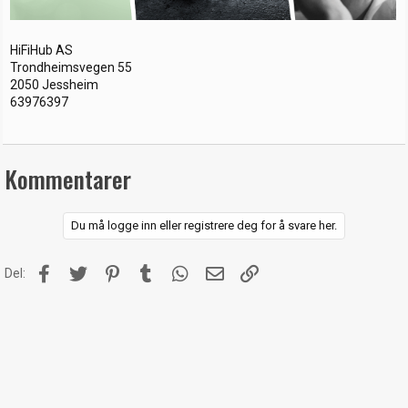
HiFiHub AS
Trondheimsvegen 55
2050 Jessheim
63976397
Kommentarer
Du må logge inn eller registrere deg for å svare her.
Facebook
Twitter
Pinterest
Tumblr
WhatsApp
E-post
Link
Del: