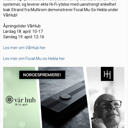
t
o
systemer, og leverer ekte Hi-Fi-ytelse med uanstrengt enkelhet
e
Isak Strand fra Multirom demonstrerer Focal Mu-So Hekla under
r
VårHub!
Åpningstider VårHub:
Lørdag 18. april: 10-17
Søndag 19. april: 12-16
Les mer om VårHub her
Les mer om Focal Mu-so Hekla her