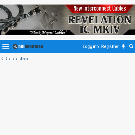
Logg inn
Registrer
Bransjenyheter