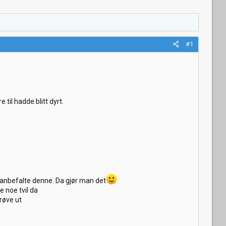
#1
 til hadde blitt dyrt.
 anbefalte denne. Da gjør man det
 noe tvil da
røve ut