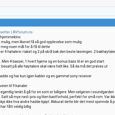
setter. | AVforum.no
 hjemmekino.
 så mulig, men likevel få så god opplevelse som mulig.
tt meg noen mål for å få til dette
 er 4 høtalere i taket og 2 på skrå bak den beste løsningen. 2 bakhøytalere
g. Men 4 basser, 1 hvert hjørne og en bonus bass til er en god start
itt besatt på alle høytalere skal være helt like. Så da må det prøves ut
hadde og har kun igjen kabler og en gammel sony receiver
eien til 9 kanaler
gentlig tenkt å gå for en som er billigere. Men selgeren i soundgarden
tt så mye ned i pris og liten kastforhold, perfekt for små rom. Var ikke
je ikke hva andre hadde kjøpt. Akkurat dette blir det mest spennde å p
ar fått veldig billig