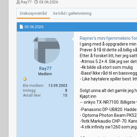
T
S
Ray77
03.06.2026
r
t
å
a
Diskusjonstråd
Se tråd i gallerivisning
d
r
s
t
03.06.2026
t
d
a
a
Rayner's mini hjemmekino for
r
t
I gang med å oppgradere min
t
o
Prøver å få til dette så billig
e
Etter å forsket litt, her jeg sa
r
-Atmos 5.2+.4. Slik jeg ser det
-4k bilde så stort som mulig
Ray77
-Bass! Ikke råd til en bassveg
Medlem
- Like høytalere spiller best. l
Ble medlem
13.09.2003
Solgt unna alt det gamle jeg 
Innlegg
8
Antall liker
15
Kjøpt inn
-- onkyo TX-NR7100. Billigste v
-Panasonic DP-UB820. Hadde e
- Optoma Photon Beam PK52. Sa
-9stk Markaudio CHP-70. Kansk
-4 stk infinity sw1260 som jeg h