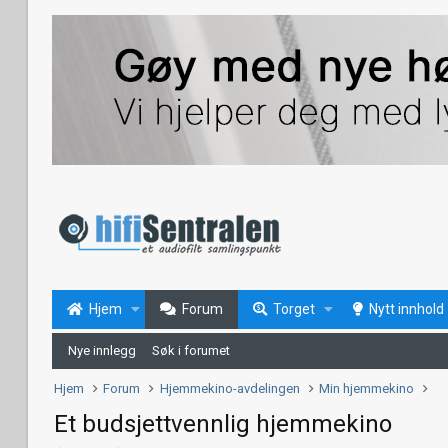
Hjem
Forum
Torget
Nytt innhold
Nye innlegg
Søk i forumet
Hjem
Forum
Hjemmekino-avdelingen
Min hjemmekino
Et budsjettvennlig hjemmekino