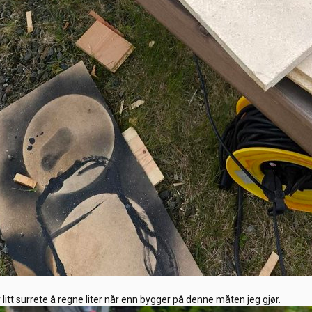
 litt surrete å regne liter når enn bygger på denne måten jeg gjør.