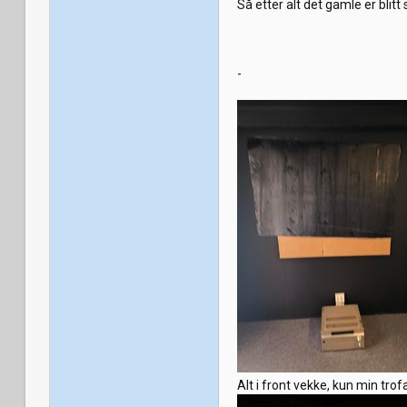
Så etter alt det gamle er blitt 
-
Alt i front vekke, kun min tr