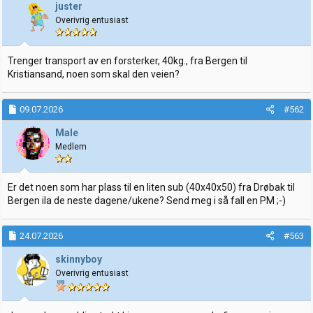
juster
e
Overivrig entusiast
r
Trenger transport av en forsterker, 40kg., fra Bergen til
Kristiansand, noen som skal den veien?
09.07.2026
#562
Male
Medlem
Er det noen som har plass til en liten sub (40x40x50) fra Drøbak til
Bergen ila de neste dagene/ukene? Send meg i så fall en PM ;-)
24.07.2026
#563
skinnyboy
Overivrig entusiast