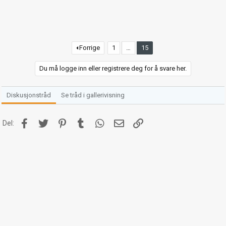
Forrige
1
…
15
Du må logge inn eller registrere deg for å svare her.
Diskusjonstråd
Se tråd i gallerivisning
Facebook
Twitter
Pinterest
Tumblr
WhatsApp
E-post
Link
Del: