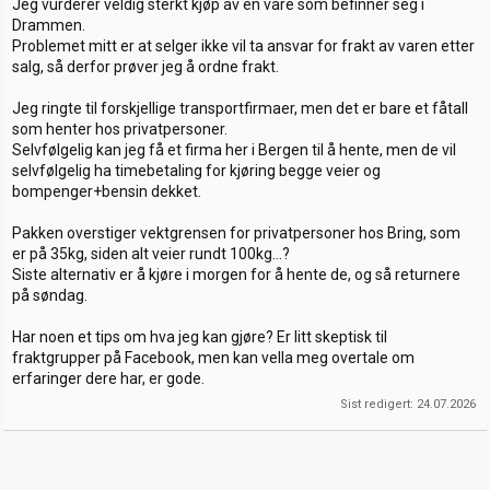
Jeg vurderer veldig sterkt kjøp av en vare som befinner seg i
Drammen.
Problemet mitt er at selger ikke vil ta ansvar for frakt av varen etter
salg, så derfor prøver jeg å ordne frakt.
Jeg ringte til forskjellige transportfirmaer, men det er bare et fåtall
som henter hos privatpersoner.
Selvfølgelig kan jeg få et firma her i Bergen til å hente, men de vil
selvfølgelig ha timebetaling for kjøring begge veier og
bompenger+bensin dekket.
Pakken overstiger vektgrensen for privatpersoner hos Bring, som
er på 35kg, siden alt veier rundt 100kg…?
Siste alternativ er å kjøre i morgen for å hente de, og så returnere
på søndag.
Har noen et tips om hva jeg kan gjøre? Er litt skeptisk til
fraktgrupper på Facebook, men kan vella meg overtale om
erfaringer dere har, er gode.
Sist redigert:
24.07.2026