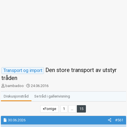
Den store transport av utstyr
Transport og import
tråden
T
S
bambadoo
24.06.2016
r
t
å
a
Diskusjonstråd
Se tråd i gallerivisning
d
r
s
t
Forrige
1
…
15
t
d
a
a
30.06.2026
#561
r
t
t
o