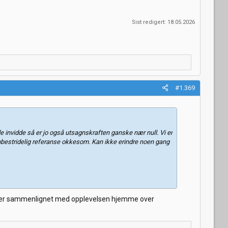
Sist redigert:
18.05.2026
#1.369
rde invidde så er jo også utsagnskraften ganske nær null. Vi er
en ubestridelig referanse okkesom. Kan ikke erindre noen gang
, eller sammenlignet med opplevelsen hjemme over