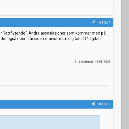
#1.364
ller "lettflytende". Andre assosiasjoner som kommer med på
r det også noen tiår siden mainstream digitalt låt "digitalt".
Sist redigert:
18.05.2026
#1.365