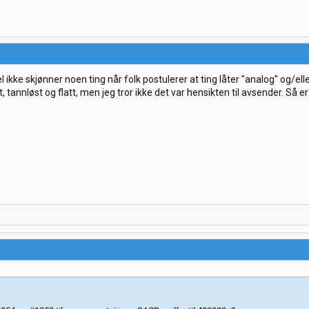
ikke skjønner noen ting når folk postulerer at ting låter "analog" og/e
nt, tannløst og flatt, men jeg tror ikke det var hensikten til avsender. Så e