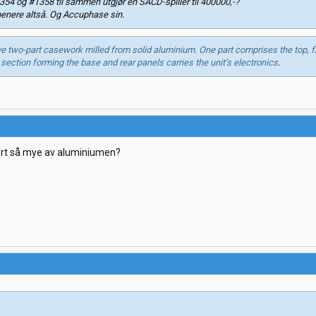
#1354 og #1358 til sammen utgjør en SACD-spiller til 400000,-?
enere altså. Og Accuphase sin.
 two-part casework milled from solid aluminium. One part comprises the top, fr
 section forming the base and rear panels carries the unit’s electronics
.
bort så mye av aluminiumen?