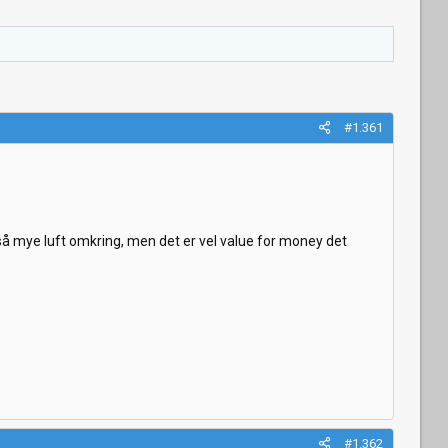
#1.361
så mye luft omkring, men det er vel value for money det
#1.362