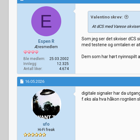
E
Valentino skrev:
At dCS med Varese skviser s
Som jeg ser det skviser dCS si
Espen R
med testene og omtalen er at 1
Æresmedlem
Dem som har hørt nyinnspilt a
Ble medlem
25.03.2002
Innlegg
12.325
Antall liker
4.674
16.05.2026
digitale signaler har da utgang
f.eks ala hva håkon rognlien s
ufo
Hi-Fi freak