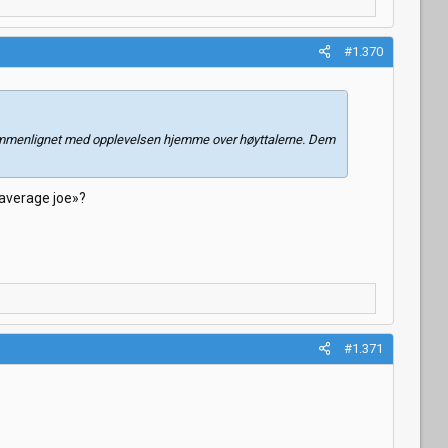
#1.370
r sammenlignet med opplevelsen hjemme over høyttalerne. Dem
«average joe»?
#1.371