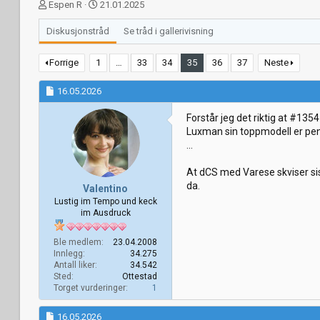
T
S
Espen R
21.01.2025
r
t
å
a
Diskusjonstråd
Se tråd i gallerivisning
d
r
s
t
Forrige
1
…
33
34
35
36
37
Neste
t
d
a
a
16.05.2026
r
t
t
o
Forstår jeg det riktig at #135
e
Luxman sin toppmodell er pen
r
...
At dCS med Varese skviser sis
da.
Valentino
Lustig im Tempo und keck
im Ausdruck
Ble medlem
23.04.2008
Innlegg
34.275
Antall liker
34.542
Sted
Ottestad
Torget vurderinger
1
16.05.2026