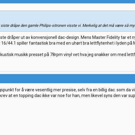
iste dråpe den gamle Philips-sitronen visste vi. Merkelig at det må være så mye
ste dråper ut av konvensjonell dac-design. Mens Master Fidelity tar et n
6/44.1 spiller fantastisk bra med en uhørt bra lettflytenhet i lyden på M
kustisk musikk presset på 78rpm vinyl vet hva jeg snakker om med lettf
spunkt for å være vesentlig mer presise, selv fra en billig dac. som da vi
krev at en topping dac ikke var noe for han, men likevel syns den var s