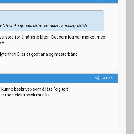
 luft omkring, men det er vel value for money det da.
ytt steg for å nå siste biten. Det som jeg har merket meg
F..
lytenhet. Eller et godt analog masterbånd.
#1.363
l kunne beskrives som å låte "digitalt"
uper med elektronisk musikk.