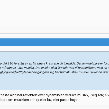
rdel å bli forstått av en litt videre krets enn de innvidde. Dersom det bare er fo
e referanser - live musikk. Det er ikke altid like relevant til hermetikken, men 
ogt [og/eller] lettflytende" de gangene jeg har hørt akustisk musikk i levende livet.
este aldri har reflektert over dynamikken ved live musikk, i seg selv
bare om musikken er høy eller lav, eller passe høyt.