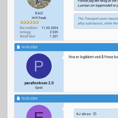
Forstår jeg det riktig at vi
r
Luxman sin toppmodell er p
:
Ketil
Hi-Fi freak
The Transport uses massive
alloy subchassis, while the
Ble medlem
11.05.2004
Innlegg
2.539
Antall liker
1.207
16.05.2026
Hva er logikken ved å frese 
P
parafinoksen 2.0
Gjest
16.05.2026
E
KJ skrev: