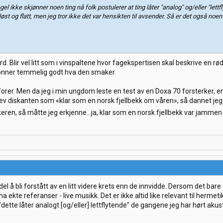
l ikke skjønner noen ting nå folk postulerer at ting låter "analog" og/eller "le
nløst og flatt, men jeg tror ikke det var hensikten til avsender. Så er det også noen 
 i ord. Blir vel litt som i vinspaltene hvor fagekspertisen skal beskrive en 
jønner temmelig godt hva den smaker.
rer. Men da jeg i min ungdom leste en test av en Doxa 70 forsterker, e
ev diskanten som «klar som en norsk fjellbekk om våren», så dannet je
rkeren, så måtte jeg erkjenne…ja, klar som en norsk fjellbekk var jamm
el å bli forstått av en litt videre krets enn de innvidde. Dersom det ba
å ha ekte referanser - live musikk. Det er ikke altid like relevant til he
dette låter analogt [og/eller] lettflytende" de gangene jeg har hørt akust