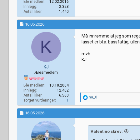
Ble medlem
12.02.2016
Innlegg
2.328
Antall liker
1.440
16.05.2026
Må innrømme at jeg som regel 
K
lasset er bl.a. bassfattig, ulle
mvh
KJ
KJ
Æresmedlem
Ble medlem
10.10.2004
Innlegg
12.402
Antall liker
6.560
R
na_X
Torget vurderinger
1
e
a
k
16.05.2026
s
j
o
Valentino skrev:
n
e