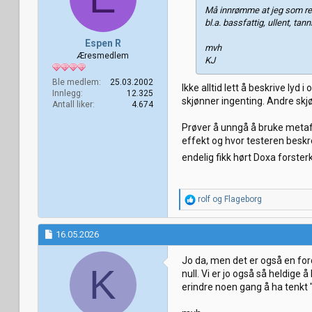
Må innrømme at jeg som rege
bl.a. bassfattig, ullent, tan
Espen R
mvh
Æresmedlem
KJ
Ble medlem
25.03.2002
Ikke alltid lett å beskrive lyd
Innlegg
12.325
skjønner ingenting. Andre sk
Antall liker
4.674
Prøver å unngå å bruke metafo
effekt og hvor testeren beskr
endelig fikk hørt Doxa forste
R
rolf
og
Flageborg
e
a
k
16.05.2026
s
j
Jo da, men det er også en ford
o
K
null. Vi er jo også så heldige 
n
erindre noen gang å ha tenkt "
e
r
: