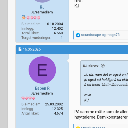
mvh
KJ
KJ
Æresmedlem
Ble medlem
10.10.2004
Innlegg
12.402
Antall liker
6.560
R
soundscape
og
mags73
Torget vurderinger
1
e
a
k
16.05.2026
s
j
o
E
KJ skrev:
n
e
Jo da, men det er også en fo
r
jo også så heldige å ha ekt
:
å ha tenkt "dette låter anal
Espen R
Æresmedlem
mvh
KJ
Ble medlem
25.03.2002
Innlegg
12.325
På samme måte som de aller fl
Antall liker
4.674
høyttalerne. Dem konstaterer 
R