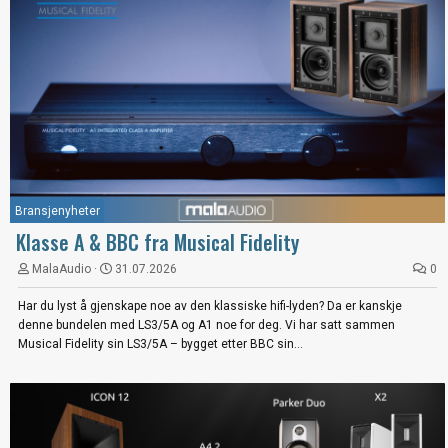
Bransjenyheter
Klasse A & BBC fra Musical Fidelity
MalaAudio
31.07.2026
0
Har du lyst å gjenskape noe av den klassiske hifi-lyden? Da er kanskje
denne bundelen med LS3/5A og A1 noe for deg. Vi har satt sammen
Musical Fidelity sin LS3/5A – bygget etter BBC sin...