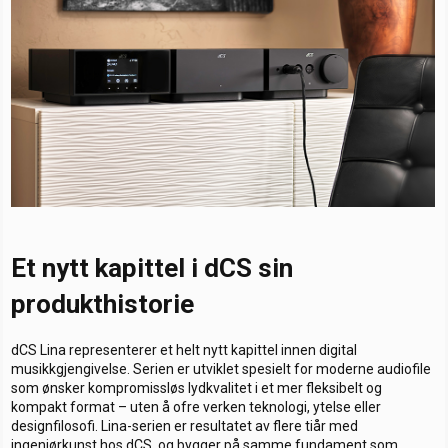
t
o
e
r
Et nytt kapittel i dCS sin
produkthistorie
dCS Lina representerer et helt nytt kapittel innen digital
musikkgjengivelse. Serien er utviklet spesielt for moderne audiofile
som ønsker kompromissløs lydkvalitet i et mer fleksibelt og
kompakt format – uten å ofre verken teknologi, ytelse eller
designfilosofi. Lina-serien er resultatet av flere tiår med
ingeniørkunst hos dCS, og bygger på samme fundament som