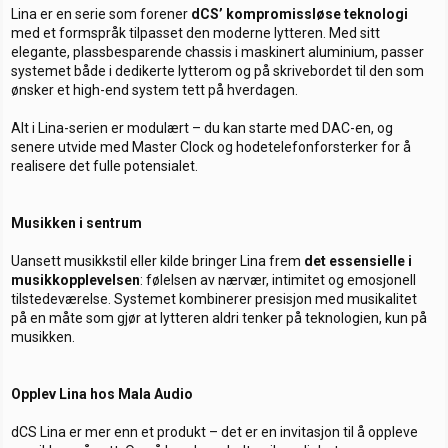
Lina er en serie som forener
dCS’ kompromissløse teknologi
med et formspråk tilpasset den moderne lytteren. Med sitt
elegante, plassbesparende chassis i maskinert aluminium, passer
systemet både i dedikerte lytterom og på skrivebordet til den som
ønsker et high-end system tett på hverdagen.
Alt i Lina-serien er modulært – du kan starte med DAC-en, og
senere utvide med Master Clock og hodetelefonforsterker for å
realisere det fulle potensialet.
Musikken i sentrum
Uansett musikkstil eller kilde bringer Lina frem
det essensielle i
musikkopplevelsen
: følelsen av nærvær, intimitet og emosjonell
tilstedeværelse. Systemet kombinerer presisjon med musikalitet
på en måte som gjør at lytteren aldri tenker på teknologien, kun på
musikken.
Opplev Lina hos Mala Audio
dCS Lina er mer enn et produkt – det er en invitasjon til å oppleve