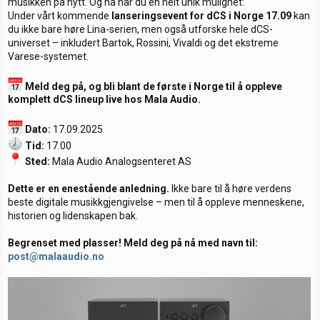
musikken på nytt. Og nå har du en helt unik mulighet:
Under vårt kommende
lanseringsevent for dCS i Norge 17.09
kan
du ikke bare høre Lina-serien, men også utforske hele dCS-
universet – inkludert Bartok, Rossini, Vivaldi og det ekstreme
Varese-systemet.
Meld deg på, og bli blant de første i Norge til å oppleve
komplett dCS lineup live hos Mala Audio.
Dato:
17.09.2025
Tid:
17.00
Sted:
Mala Audio Analogsenteret AS
Dette er en enestående anledning.
Ikke bare til å høre verdens
beste digitale musikkgjengivelse – men til å oppleve menneskene,
historien og lidenskapen bak.
Begrenset med plasser! Meld deg på nå med navn til:
post@malaaudio.no