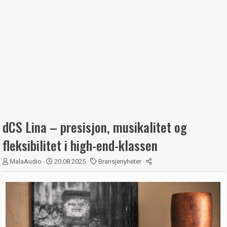
dCS Lina – presisjon, musikalitet og
fleksibilitet i high-end-klassen
T
S
K
MalaAudio
20.08.2025
Bransjenyheter
r
t
a
å
a
t
d
r
e
s
t
g
t
d
o
a
a
r
r
t
i