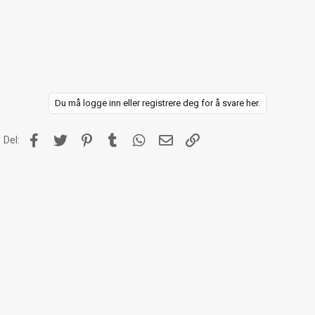
a
k
s
j
o
n
e
r
:
Du må logge inn eller registrere deg for å svare her.
Facebook
Twitter
Pinterest
Tumblr
WhatsApp
E-post
Link
Del: