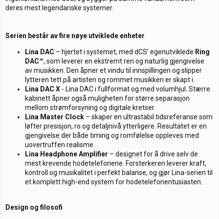
deres mest legendariske systemer.
Serien består av fire nøye utviklede enheter
Lina DAC
– hjertet i systemet, med dCS’ egenutviklede
Ring
DAC™
, som leverer en ekstremt ren og naturlig gjengivelse
av musikken. Den åpner et vindu til innspillingen og slipper
lytteren tett på artisten og rommet musikken er skapt i.
Lina DAC X
- Lina DAC i fullformat og med volumhjul. Stærre
kabinett åpner også muligheten for større separasjon
mellom strømforsyning og digitale kretser.
Lina Master Clock
– skaper en ultrastabil tidsreferanse som
løfter presisjon, ro og detaljnivå ytterligere. Resultatet er en
gjengivelse der både timing og romfølelse oppleves med
uovertruffen realisme.
Lina Headphone Amplifier
– designet for å drive selv de
mest krevende hodetelefonene. Forsterkeren leverer kraft,
kontroll og musikalitet i perfekt balanse, og gjør Lina-serien til
et komplett high-end system for hodetelefonentusiasten.
Design og filosofi