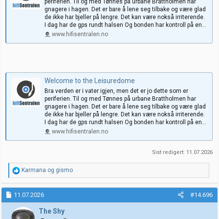
periferien. Til og med Tønnes på urbane Brattholmen har
gnagere i hagen. Det er bare å lene seg tilbake og være glad
de ikke har bjeller på lengre. Det kan være nokså irriterende.
I dag har de gps rundt halsen Og bonden har kontroll på en...
www.hifisentralen.no
Welcome to the Leisuredome
Bra verden er i vater igjen, men det er jo dette som er
periferien. Til og med Tønnes på urbane Brattholmen har
gnagere i hagen. Det er bare å lene seg tilbake og være glad
de ikke har bjeller på lengre. Det kan være nokså irriterende.
I dag har de gps rundt halsen Og bonden har kontroll på en...
www.hifisentralen.no
Sist redigert:
11.07.2026
R
Karmana
og
gismo
e
a
k
11.07.2026
#14.696
s
j
The Shy
o