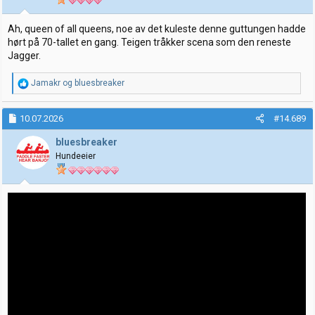
e
r
:
Ah, queen of all queens, noe av det kuleste denne guttungen hadde
hørt på 70-tallet en gang. Teigen tråkker scena som den reneste
Jagger.
R
Jamakr
og
bluesbreaker
e
a
k
10.07.2026
#14.689
s
j
bluesbreaker
o
Hundeeier
n
e
r
: