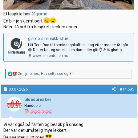
Eftasøkta hos
@gismo
En blir jo skjemt bort.
Noen få ord fra besøket i lenken under.
gismo`s musikk-stue
Litt Tora Daa til formiddagskaffen i dag etter masse ⚽️ i går
😉 Det er fart og smell i den dama der gitt👌🎶 ☕️ gismo
www.hifisentralen.no
R
2m
,
jmolnes
,
HasseBasse
og 8 til
e
a
k
03.07.2026
#14.685
s
j
bluesbreaker
o
Hundeeier
n
e
r
:
Vi var også på farten og besøk på onsdag.
Der var det umåtelig mye lekkert ...
Den venter vi litt med.