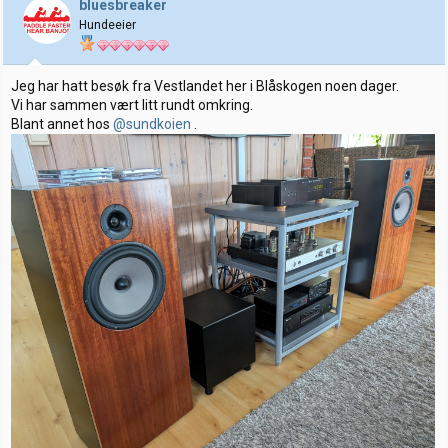
bluesbreaker
o
Hundeeier
n
e
r
:
Jeg har hatt besøk fra Vestlandet her i Blåskogen noen dager.
Vi har sammen vært litt rundt omkring.
Blant annet hos
@sundkoien
.