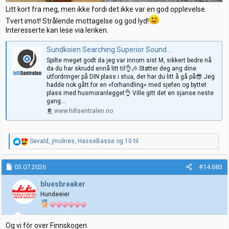
Litt kort fra meg, men ikke fordi det ikke var en god opplevelse.
Tvert imot! Strålende mottagelse og god lyd!
Interesserte kan lese via lenken.
Sundkoien Searching Superior Sound...
Spilte meget godt da jeg var innom sist M, sikkert bedre nå
da du har skrudd ennå litt til👌🎶 Støtter deg ang dine
utfordringer på DIN plass i stua, der har du litt å gå på😎 Jeg
hadde nok gått for en «forhandling» med sjefen og byttet
plass med husmoranlegget👌 Ville gitt det en sjanse neste
gang...
www.hifisentralen.no
R
Sevald
,
jmolnes
,
HasseBasse
og 10 til
e
a
k
03.07.2026
#14.683
s
j
bluesbreaker
o
Hundeeier
n
e
r
:
Og vi fôr over Finnskogen.