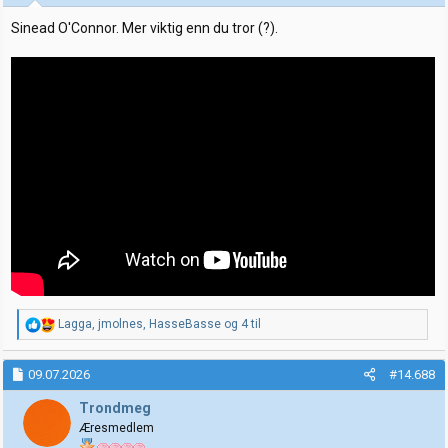
r
:
Sinead O'Connor. Mer viktig enn du tror (?).
R
Lagga
,
jmolnes
,
HasseBasse
og 4 til
e
a
k
09.07.2026
#14.688
s
j
Trondmeg
o
Æresmedlem
n