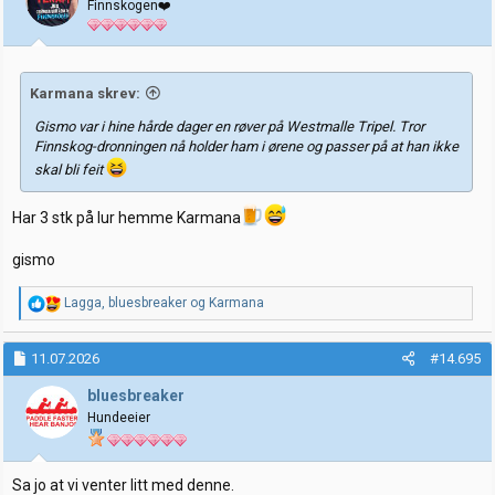
Finnskogen❤️
n
e
r
:
Karmana skrev:
Gismo var i hine hårde dager en røver på Westmalle Tripel. Tror
Finnskog-dronningen nå holder ham i ørene og passer på at han ikke
skal bli feit
Har 3 stk på lur hemme Karmana
gismo
R
Lagga
,
bluesbreaker
og
Karmana
e
a
k
11.07.2026
#14.695
s
j
bluesbreaker
o
Hundeeier
n
e
r
:
Sa jo at vi venter litt med denne.