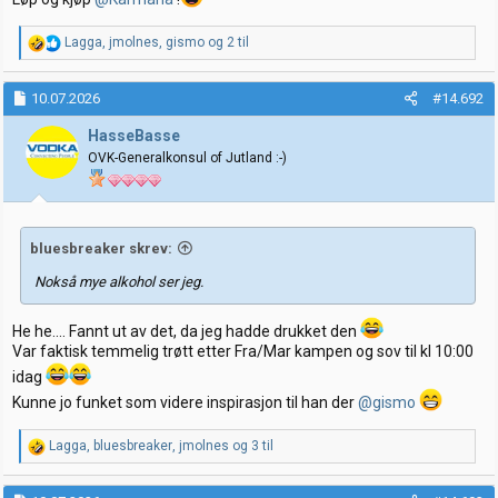
R
Lagga
,
jmolnes
,
gismo
og 2 til
e
a
k
10.07.2026
#14.692
s
j
HasseBasse
o
OVK-Generalkonsul of Jutland :-)
n
e
r
:
bluesbreaker skrev:
Nokså mye alkohol ser jeg.
He he.... Fannt ut av det, da jeg hadde drukket den
Var faktisk temmelig trøtt etter Fra/Mar kampen og sov til kl 10:00
idag
Kunne jo funket som videre inspirasjon til han der
@gismo
R
Lagga
,
bluesbreaker
,
jmolnes
og 3 til
e
a
k