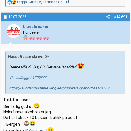
R
Lagga
,
Grumpy
,
Karmana
og 1 til
e
a
k
10.07.2026
#14.691
s
j
bluesbreaker
o
Hundeeier
n
e
r
:
HasseBasse skrev:
Denne ville du likt, BB. Det rene "snadder"
Vis vedlegget 1209843
https://suddendeathbrewing.de/produkt/a-grand-toast-2025/
Takk for tipset.
Ser farlig god ut!
Nokså mye alkohol ser jeg.
De har faktisk 10 bokser i butikk på polet.
-I Bergen....
Løp og kjøp
@Karmana
!