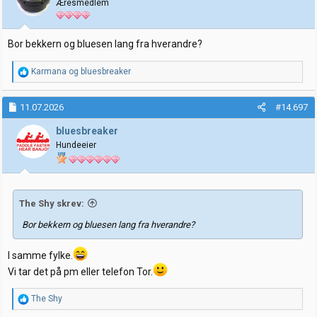
Æresmedlem
n
e
r
:
Bor bekkern og bluesen lang fra hverandre?
R
Karmana
og
bluesbreaker
e
a
k
11.07.2026
#14.697
s
j
bluesbreaker
o
Hundeeier
n
e
r
:
The Shy skrev:
Bor bekkern og bluesen lang fra hverandre?
I samme fylke.
Vi tar det på pm eller telefon Tor.
R
The Shy
e