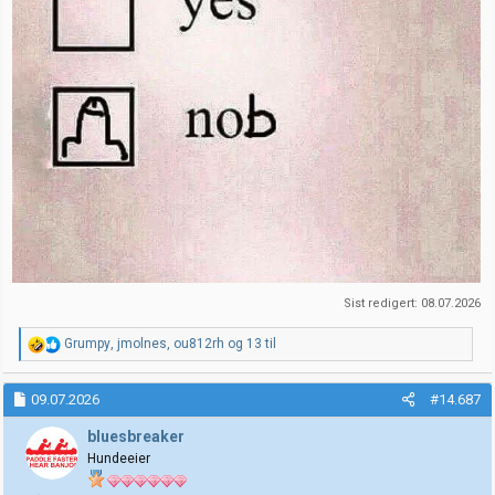
Sist redigert:
08.07.2026
R
Grumpy
,
jmolnes
,
ou812rh
og 13 til
e
a
k
09.07.2026
#14.687
s
j
bluesbreaker
o
Hundeeier
n
e