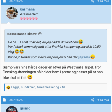
10.07.2026
#14.693
s
j
Karmana
o
Æresmedlem
n
e
r
:
HasseBasse skrev:
He he.... Fannt ut av det, da jeg hadde drukket den
Var faktisk temmelig trøtt etter Fra/Mar kampen og sov til kl 10:00
idag
Kunne jo funket som videre inspirasjon til han der
@gismo
Gismo var i hine hårde dager en røver på Westmalle Tripel. Tror
Finnskog-dronningen nå holder ham i ørene og passer på at han
ikke skal bli feit
R
Lagga
,
sundkoien
,
bluesbreaker
og 2 til
e
a
k
10.07.2026
#14.694
s
j
gismo
o