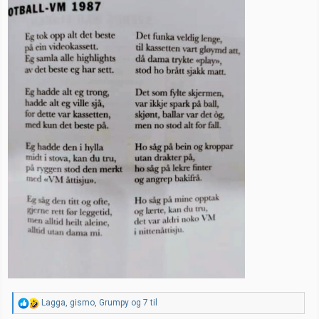
R
Lagga
,
gismo
,
Grumpy
og 7 til
e