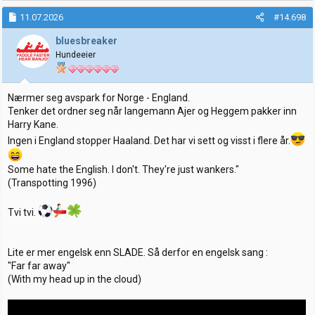
a
k
11.07.2026
#14.698
s
j
bluesbreaker
o
Hundeeier
n
e
r
:
Nærmer seg avspark for Norge - England.
Tenker det ordner seg når langemann Ajer og Heggem pakker inn
Harry Kane.
Ingen i England stopper Haaland. Det har vi sett og visst i flere år.
Some hate the English. I don't. They're just wankers."
(Transpotting 1996)
Tvi tvi.
Lite er mer engelsk enn SLADE. Så derfor en engelsk sang :
"Far far away"
(With my head up in the cloud)