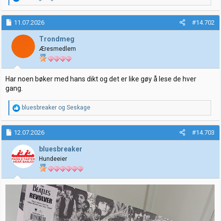
e
a
k
11.07.2026
#14.702
s
j
Trondmeg
o
Æresmedlem
n
e
r
:
Har noen bøker med hans dikt og det er like gøy å lese de hver
gang.
R
bluesbreaker
og
Seskage
e
a
k
12.07.2026
#14.703
s
j
bluesbreaker
o
Hundeeier
n
e
r
: