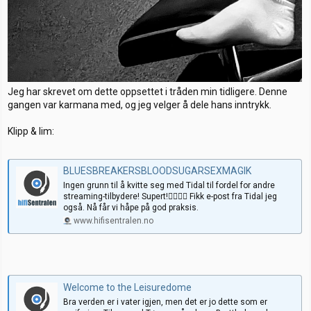
Jeg har skrevet om dette oppsettet i tråden min tidligere. Denne
gangen var karmana med, og jeg velger å dele hans inntrykk.
Klipp & lim:
BLUESBREAKERSBLOODSUGARSEXMAGIK
Ingen grunn til å kvitte seg med Tidal til fordel for andre
streaming-tilbydere! Supert!👍🏻👌🏻 Fikk e-post fra Tidal jeg
også. Nå får vi håpe på god praksis.
www.hifisentralen.no
Welcome to the Leisuredome
Bra verden er i vater igjen, men det er jo dette som er