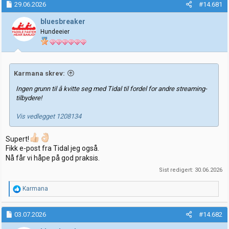
29.06.2026
#14.681
r
t
t
o
bluesbreaker
e
Hundeeier
r
Karmana skrev:
Ingen grunn til å kvitte seg med Tidal til fordel for andre streaming-
tilbydere!
Vis vedlegget 1208134
Supert!
Fikk e-post fra Tidal jeg også.
Nå får vi håpe på god praksis.
Sist redigert:
30.06.2026
R
Karmana
e
a
k
03.07.2026
#14.682
s
j