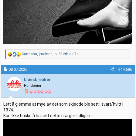
R
Karmana
,
jmolnes
,
ou812rh
og 7 til
e
a
k
08.07.2026
#14.686
s
j
bluesbreaker
o
Hundeeier
n
e
r
:
Lett å glemme at mye av det som skjedde ble sett i svart/hvitt i
1974.
Kan ikke huske å ha sett dette i farger tidligere.