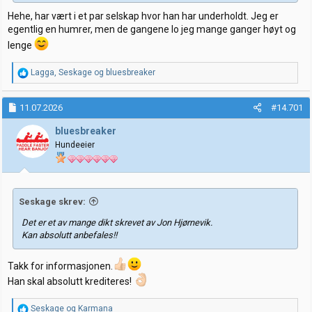
Hehe, har vært i et par selskap hvor han har underholdt. Jeg er
egentlig en humrer, men de gangene lo jeg mange ganger høyt og
lenge
R
Lagga
,
Seskage
og
bluesbreaker
e
a
k
11.07.2026
#14.701
s
j
bluesbreaker
o
Hundeeier
n
e
r
:
Seskage skrev:
Det er et av mange dikt skrevet av Jon Hjørnevik.
Kan absolutt anbefales!!
Takk for informasjonen.
Han skal absolutt krediteres!
R
Seskage
og
Karmana