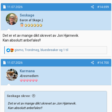
a
k
11.07.2026
#14.699
s
j
Seskage
o
Baron af Skage ;)
n
e
r
:
Det er et av mange dikt skrevet av Jon Hjørnevik.
Kan absolutt anbefales!!
R
gismo
,
Trondmeg
,
bluesbreaker
og 1 til
e
a
k
11.07.2026
#14.700
s
j
Karmana
o
Æresmedlem
n
e
r
:
Seskage skrev:
Det er et av mange dikt skrevet av Jon Hjørnevik.
Kan absolutt anbefales!!