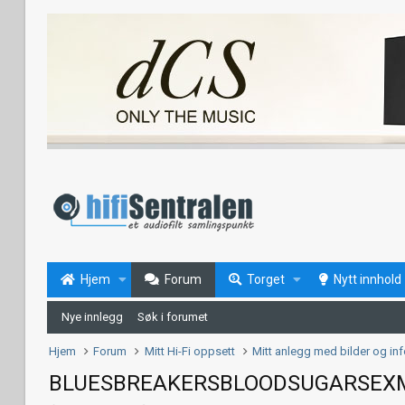
Hjem
Forum
Torget
Nytt innhold
Nye innlegg
Søk i forumet
Hjem
Forum
Mitt Hi-Fi oppsett
Mitt anlegg med bilder og in
BLUESBREAKERSBLOODSUGARSEX