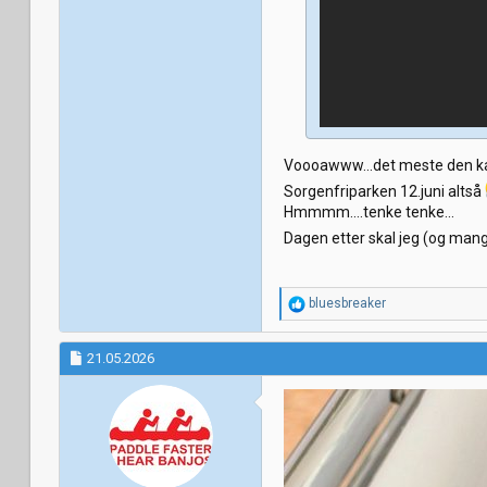
Voooawww...det meste den kar
Sorgenfriparken 12.juni altså
Hmmmm....tenke tenke...
Dagen etter skal jeg (og ma
R
bluesbreaker
e
a
k
21.05.2026
s
j
o
n
e
r
: