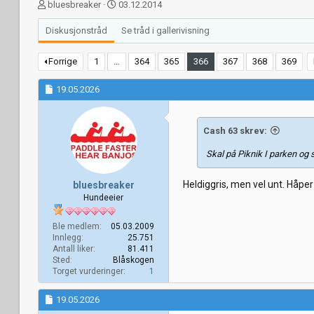
T
S
bluesbreaker
03.12.2014
r
t
å
a
Diskusjonstråd
Se tråd i gallerivisning
d
r
s
t
Forrige
1
…
364
365
366
367
368
369
t
d
a
a
19.05.2026
r
t
t
o
e
r
Cash 63 skrev:
Skal på Piknik I parken og
Heldiggris, men vel unt. Håper 
bluesbreaker
Hundeeier
Ble medlem
05.03.2009
Innlegg
25.751
Antall liker
81.411
Sted
Blåskogen
Torget vurderinger
1
19.05.2026