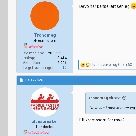
Devo har kansellert ser jeg
Trondmeg
Æresmedlem
Ble medlem
28.12.2003
Innlegg
13.414
Antall liker
8.906
R
bluesbreaker
og
Cash 63
Torget vurderinger
12
e
a
k
19.05.2026
s
j
o
Trondmeg skrev:
n
e
Devo har kansellert ser jeg
r
:
Ett kromosom for mye?
bluesbreaker
Hundeeier