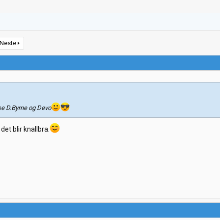
Neste
 se D.Byrne og Devo
det blir knallbra.