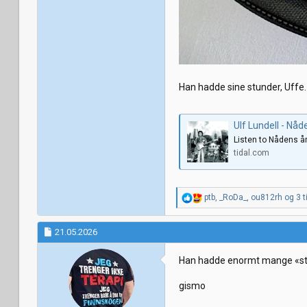
Han hadde sine stunder, Uffe.
Ulf Lundell - Nåd
Listen to Nådens å
tidal.com
R
ptb
,
_RoDa_
,
ou812rh
og 3 ti
e
a
k
21.05.2026
s
j
Han hadde enormt mange «stun
o
n
e
gismo
r
: