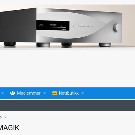
Medlemmer
Nettbutikk
fo
MAGIK