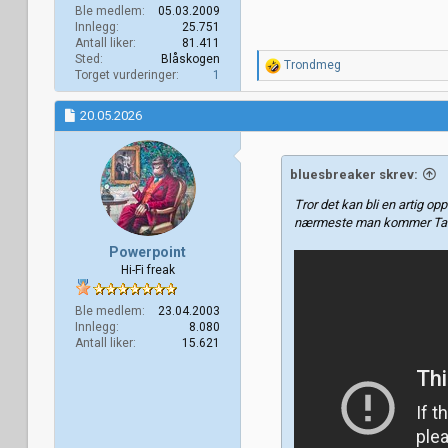
Ble medlem
05.03.2009
Innlegg
25.751
Antall liker
81.411
Sted
Blåskogen
R
Trondmeg
Torget vurderinger
1
e
a
k
20.05.2026
s
j
o
bluesbreaker skrev:
n
e
Tror det kan bli en artig op
r
nærmeste man kommer Talk
:
Powerpoint
Hi-Fi freak
Ble medlem
23.04.2003
Innlegg
8.080
Antall liker
15.621