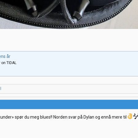
ens år
r on TIDAL
l
der» spør du meg blues!! Norden svar på Dylan og ennå mere til