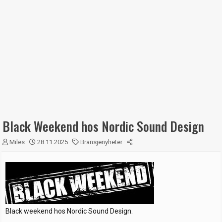
Black Weekend hos Nordic Sound Design
T
S
K
Miles
28.11.2025
Bransjenyheter
r
t
a
å
a
t
d
r
e
s
t
g
t
d
o
a
a
r
r
t
i
Black weekend hos Nordic Sound Design.
t
o
e