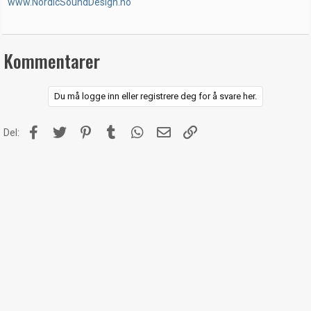
www.NordicSoundDesign.no
Kommentarer
Du må logge inn eller registrere deg for å svare her.
Facebook
Twitter
Pinterest
Tumblr
WhatsApp
E-post
Link
Del: