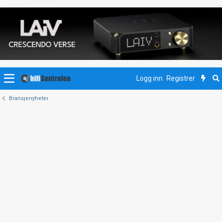
Logg inn
Registrer
Bransjenyheter