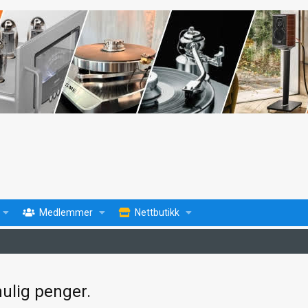
Medlemmer
Nettbutikk
mulig penger.