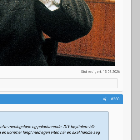
Sist redigert:
13.05.2026
#283
r ofte meningsløse og polariserende. DIY høyttalere blir
og en kommer langt med egen viten når en skal handle seg