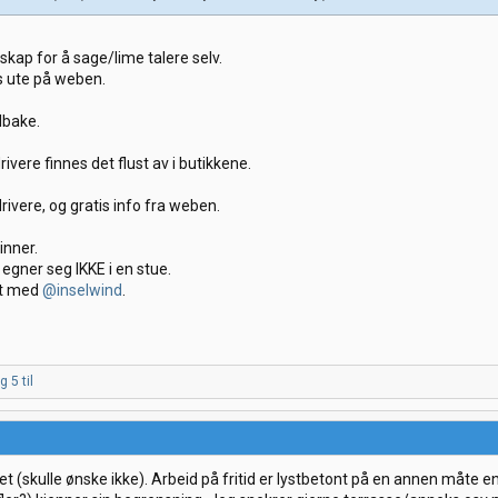
kap for å sage/lime talere selv.
is ute på weben.
lbake.
rivere finnes det flust av i butikkene.
rivere, og gratis info fra weben.
inner.
gner seg IKKE i en stue.
kt med
@inselwind
.
 5 til
det (skulle ønske ikke). Arbeid på fritid er lystbetont på en annen måte e