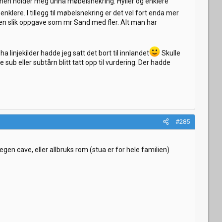
v men holder meg unna møbelsnekring. Hyller og enklere
enklere. I tillegg til møbelsnekring er det vel fort enda mer
å en slik oppgave som mr Sand med fler. Alt man har
ha linjekilder hadde jeg satt det bort til innlandet
Skulle
ub eller subtårn blitt tatt opp til vurdering. Der hadde
#285
gen cave, eller allbruks rom (stua er for hele familien)