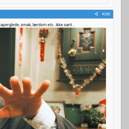
#282
kaperglede, smak, lærdom etc...ikke sant...