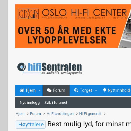
Hjem
Forum
Torget
Nytt innhold
Nye innlegg
Søk i forumet
Hjem
Forum
Hi-Fi avdelingen
Hi-Fi generelt
Best mulig lyd, for minst 
Høyttalere