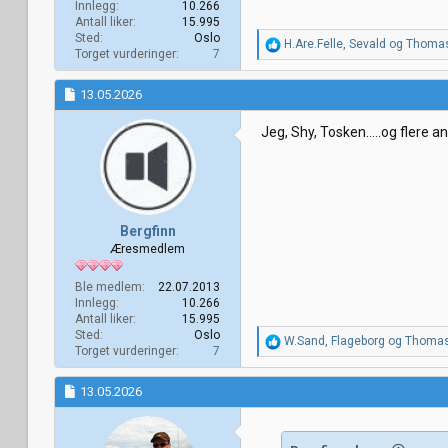
Innlegg
10.266
Antall liker
15.995
Sted
Oslo
R
H.Are.Felle
,
Sevald
og
Thoma
Torget vurderinger
7
e
a
k
13.05.2026
s
j
Jeg, Shy, Tosken.....og flere a
o
n
e
r
:
Bergfinn
Æresmedlem
Ble medlem
22.07.2013
Innlegg
10.266
Antall liker
15.995
Sted
Oslo
R
W.Sand
,
Flageborg
og
Thoma
Torget vurderinger
7
e
a
k
13.05.2026
s
j
o