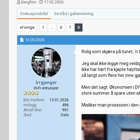
T
S
Bergfinn
17.02.2026
r
t
å
a
Diskusjonstråd
Se tråd i gallerivisning
d
r
s
t
Forrige
1
…
6
7
8
t
d
a
a
13.05.2026
r
t
t
o
Rolig som skjæra på tunet, 'n 
e
r
Jeg skal ikke legge meg veldi
ikke har hørt fra kjøpte høytt
så langt som flere her inne gjø
Irrgjenger
Men det sagt. Økonomien i DIY s
Hi-Fi entusiast
store summer å spare uten at
Ble medlem
13.01.2026
Misliker man prosessen i den gr
Innlegg
496
Antall liker
901
Sted
Oslo