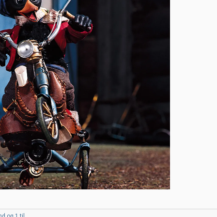
nd
og 1 til