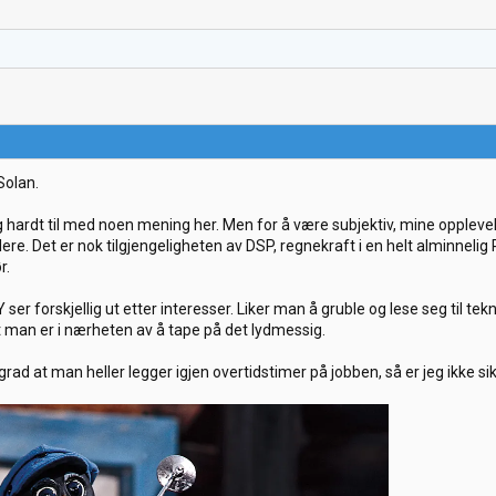
Solan.
g hardt til med noen mening her. Men for å være subjektiv, mine oppleve
alere. Det er nok tilgjengeligheten av DSP, regnekraft i en helt alminne
r.
er forskjellig ut etter interesser. Liker man å gruble og lese seg til tek
 man er i nærheten av å tape på det lydmessig.
ad at man heller legger igjen overtidstimer på jobben, så er jeg ikke sikk