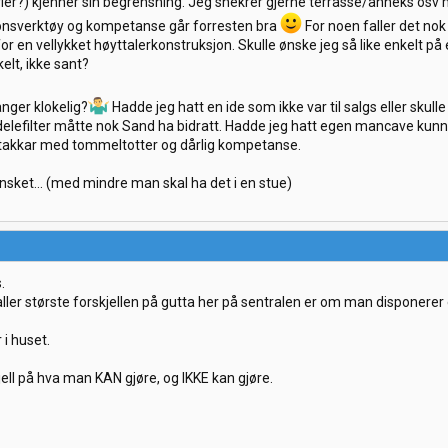
d fler?) kjenner sin begrensning. Jeg snekrer gjerne terrasse/anneks os
jonsverktøy og kompetanse går forresten bra
For noen faller det nok 
or en vellykket høyttalerkonstruksjon. Skulle ønske jeg så like enkelt p
elt, ikke sant?
anger klokelig?
Hadde jeg hatt en ide som ikke var til salgs eller skulle 
delefilter måtte nok Sand ha bidratt. Hadde jeg hatt egen mancave kunne s
 stakkar med tommeltotter og dårlig kompetanse.
ønsket... (med mindre man skal ha det i en stue)
.
ller største forskjellen på gutta her på sentralen er om man disponerer e
i huset.
kjell på hva man KAN gjøre, og IKKE kan gjøre.