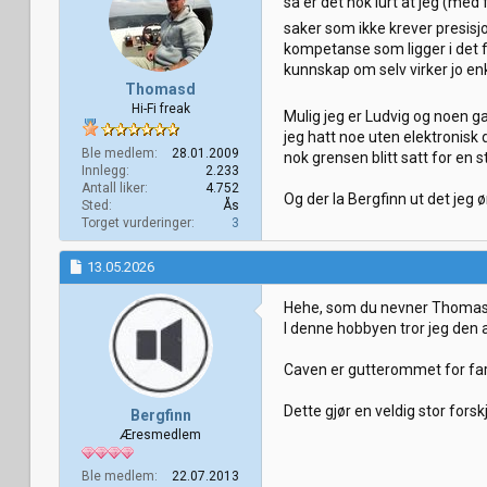
så er det nok lurt at jeg (me
n
e
saker som ikke krever presis
r
kompetanse som ligger i det f
:
kunnskap om selv virker jo enk
Thomasd
Hi-Fi freak
Mulig jeg er Ludvig og noen g
jeg hatt noe uten elektronisk 
Ble medlem
28.01.2009
nok grensen blitt satt for en
Innlegg
2.233
Antall liker
4.752
Og der la Bergfinn ut det jeg 
Sted
Ås
Torget vurderinger
3
13.05.2026
Hehe, som du nevner Thomas
I denne hobbyen tror jeg den a
Caven er gutterommet for far 
Dette gjør en veldig stor fors
Bergfinn
Æresmedlem
Ble medlem
22.07.2013