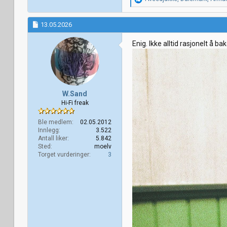
e
a
k
13.05.2026
s
j
Enig. Ikke alltid rasjonelt å 
o
n
e
r
:
W.Sand
Hi-Fi freak
Ble medlem
02.05.2012
Innlegg
3.522
Antall liker
5.842
Sted
moelv
Torget vurderinger
3