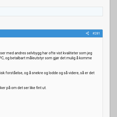
#281
lser med andres selvbygg har ofte vist kvaliteter som jeg
lig PC, og betalbart måleutstyr som gjør det mulig å komme
nisk forståelse, og å snekre og lodde og så videre, så er det
er på om det ser like fint ut.