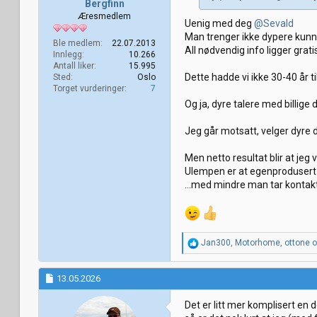
Bergfinn
Æresmedlem
Uenig med deg
@Sevald
Man trenger ikke dypere kunns
Ble medlem
22.07.2013
All nødvendig info ligger grat
Innlegg
10.266
Antall liker
15.995
Dette hadde vi ikke 30-40 år ti
Sted
Oslo
Torget vurderinger
7
Og ja, dyre talere med billige d
Jeg går motsatt, velger dyre d
Men netto resultat blir at jeg v
Ulempen er at egenprodusert e
...med mindre man tar konta
R
Jan300
,
Motorhome
,
ottone
og
e
a
k
13.05.2026
s
j
Det er litt mer komplisert en 
o