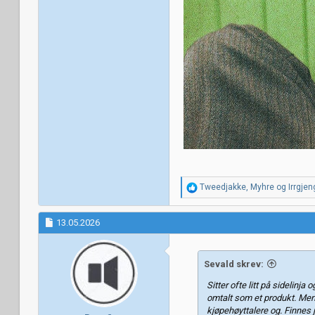
R
Tweedjakke
,
Myhre
og
Irrgjen
e
a
k
13.05.2026
s
j
o
Sevald skrev:
n
e
Sitter ofte litt på sidelinj
r
omtalt som et produkt. Men
:
kjøpehøyttalere og. Finnes j