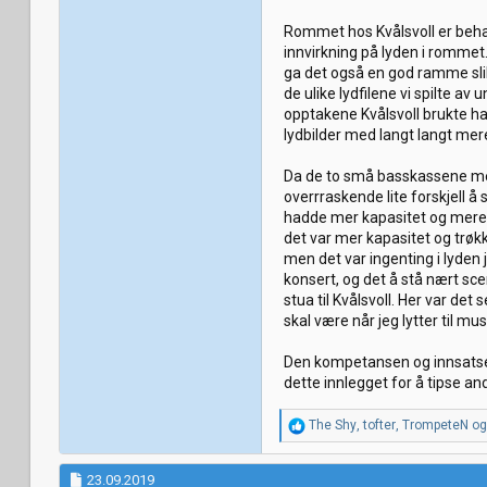
Rommet hos Kvålsvoll er behan
innvirkning på lyden i rommet.
ga det også en god ramme slik
de ulike lydfilene vi spilte a
opptakene Kvålsvoll brukte h
lydbilder med langt langt mere
Da de to små basskassene med 
overrraskende lite forskjell å
hadde mer kapasitet og mere d
det var mer kapasitet og trøkk
men det var ingenting i lyden 
konsert, og det å stå nært scen
stua til Kvålsvoll. Her var de
skal være når jeg lytter til mu
Den kompetansen og innsatsen s
dette innlegget for å tipse a
R
The Shy
,
tofter
,
TrompeteN
og 
e
a
k
23.09.2019