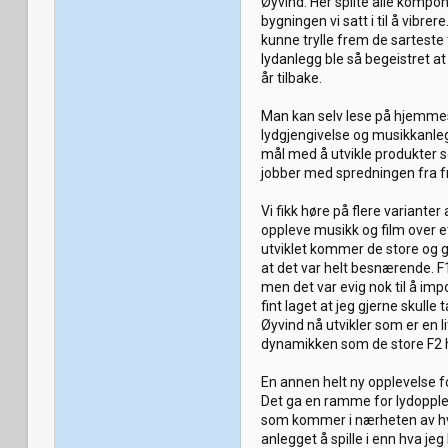
Øyvind. Her spilte alle kompo
bygningen vi satt i til å vibr
kunne trylle frem de sartest
lydanlegg ble så begeistret at
år tilbake.
Man kan selv lese på hjemmesid
lydgjengivelse og musikkanleg
mål med å utvikle produkter s
jobber med spredningen fra fr
Vi fikk høre på flere variante
oppleve musikk og film over 
utviklet kommer de store og g
at det var helt besnærende. 
men det var evig nok til å imp
fint laget at jeg gjerne skull
Øyvind nå utvikler som er en l
dynamikken som de store F2 har
En annen helt ny opplevelse fo
Det ga en ramme for lydopplev
som kommer i nærheten av hv
anlegget å spille i enn hva je