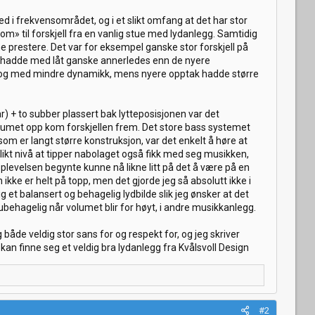
 i frekvensområdet, og i et slikt omfang at det har stor
om» til forskjell fra en vanlig stue med lydanlegg. Samtidig
e prestere. Det var for eksempel ganske stor forskjell på
 jeg hadde med låt ganske annerledes enn de nyere
e og med mindre dynamikk, mens nyere opptak hadde større
) + to subber plassert bak lytteposisjonen var det
 volumet opp kom forskjellen frem. Det store bass systemet
m er langt større konstruksjon, var det enkelt å høre at
likt nivå at tipper nabolaget også fikk med seg musikken,
pplevelsen begynte kunne nå likne litt på det å være på en
n ikke er helt på topp, men det gjorde jeg så absolutt ikke i
 et balansert og behagelig lydbilde slik jeg ønsker at det
g ubehagelig når volumet blir for høyt, i andre musikkanlegg.
både veldig stor sans for og respekt for, og jeg skriver
n finne seg et veldig bra lydanlegg fra Kvålsvoll Design
#2