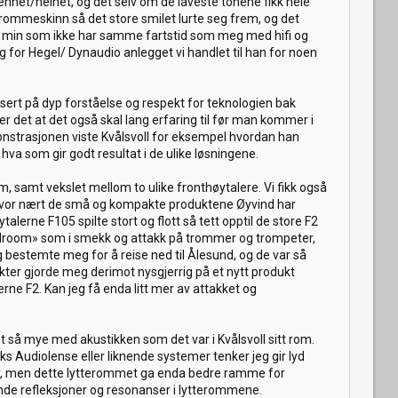
nhet/helhet, og det selv om de laveste tonene fikk hele
 trommeskinn så det store smilet lurte seg frem, og det
n min som ikke har samme fartstid som meg med hifi og
ng for Hegel/ Dynaudio anlegget vi handlet til han for noen
asert på dyp forståelse og respekt for teknologien bak
 det at det også skal lang erfaring til før man kommer i
onstrasjonen viste Kvålsvoll for eksempel hvordan han
a som gir godt resultat i de ulike løsningene.
em, samt vekslet mellom to ulike fronthøytalere. Vi fikk også
r hvor nært de små og kompakte produktene Øyvind har
rne F105 spilte stort og flott så tett opptil de store F2
eadroom» som i smekk og attakk på trommer og trompeter,
g bestemte meg for å reise ned til Ålesund, og de var så
dukter gjorde meg derimot nysgjerrig på et nytt produkt
rne F2. Kan jeg få enda litt mer av attakket og
et så mye med akustikken som det var i Kvålsvoll sitt rom.
s Audiolense eller liknende systemer tenker jeg gir lyd
r, men dette lytterommet ga enda bedre ramme for
rende refleksjoner og resonanser i lytterommene.