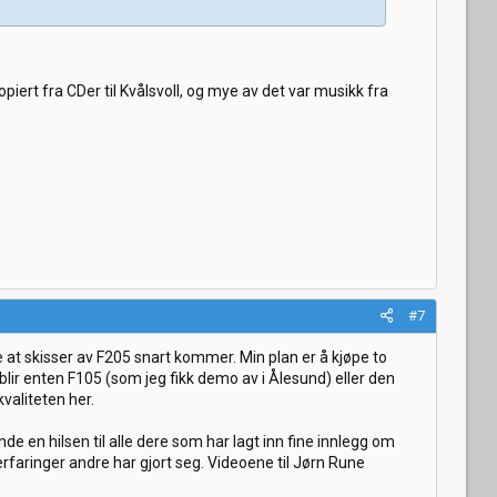
piert fra CDer til Kvålsvoll, og mye av det var musikk fra
#7
 at skisser av F205 snart kommer. Min plan er å kjøpe to
et blir enten F105 (som jeg fikk demo av i Ålesund) eller den
valiteten her.
 en hilsen til alle dere som har lagt inn fine innlegg om
erfaringer andre har gjort seg. Videoene til Jørn Rune