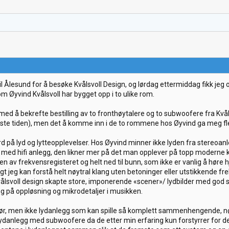
 til Ålesund for å besøke Kvålsvoll Design, og lørdag ettermiddag fikk j
m Øyvind Kvålsvoll har bygget opp i to ulike rom.
ed å bekrefte bestilling av to fronthøytalere og to subwoofere fra Kvåll
siste tiden), men det å komme inn i de to rommene hos Øyvind ga meg fle
ord på lyd og lytteopplevelser. Hos Øyvind minner ikke lyden fra stereoa
 med hifi anlegg, den likner mer på det man opplever på topp moderne k
 av frekvensregisteret og helt ned til bunn, som ikke er vanlig å høre 
gt jeg kan forstå helt nøytral klang uten betoninger eller utstikkende f
vålsvoll design skapte store, imponerende «scener»/ lydbilder med god 
g på oppløsning og mikrodetaljer i musikken.
før, men ikke lydanlegg som kan spille så komplett sammenhengende, nø
t lydanlegg med subwoofere da de etter min erfaring kun forstyrrer for 