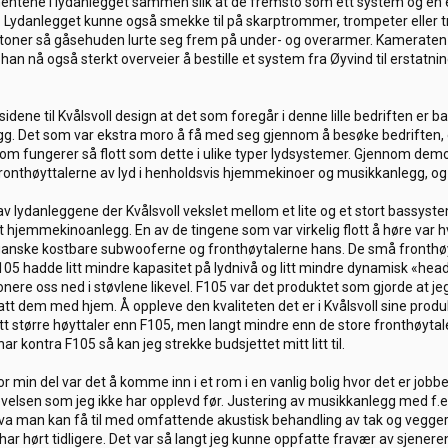
nentene i lydanlegget sammen slik at de fremsto som ett system og en e
ere. Lydanlegget kunne også smekke til på skarptrommer, trompeter eller
e toner så gåsehuden lurte seg frem på under- og overarmer. Kamerate
 han nå også sterkt overveier å bestille et system fra Øyvind til erstatni
ene til Kvålsvoll design at det som foregår i denne lille bedriften er b
g. Det som var ekstra moro å få med seg gjennom å besøke bedriften, er
om fungerer så flott som dette i ulike typer lydsystemer. Gjennom dem
onthøyttalerne av lyd i henholdsvis hjemmekinoer og musikkanlegg, og hv
r av lydanleggene der Kvålsvoll vekslet mellom et lite og et stort bassyst
et hjemmekinoanlegg. En av de tingene som var virkelig flott å høre va
anske kostbare subwooferne og fronthøytalerne hans. De små fronthøytale
F105 hadde litt mindre kapasitet på lydnivå og litt mindre dynamisk «h
onere oss ned i støvlene likevel. F105 var det produktet som gjorde at je
e tatt dem med hjem. Å oppleve den kvaliteten det er i Kvålsvoll sine pro
itt større høyttaler enn F105, men langt mindre enn de store fronthøytale
 kontra F105 så kan jeg strekke budsjettet mitt litt til.
r min del var det å komme inn i et rom i en vanlig bolig hvor det er jobb
elsen som jeg ikke har opplevd før. Justering av musikkanlegg med f.ek
a man kan få til med omfattende akustisk behandling av tak og vegge
g har hørt tidligere. Det var så langt jeg kunne oppfatte fravær av sjene