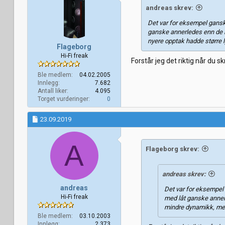
andreas skrev:
Det var for eksempel ganske
ganske annerledes enn de 
nyere opptak hadde større l
Flageborg
Hi-Fi freak
Forstår jeg det riktig når du 
Ble medlem
04.02.2005
Innlegg
7.682
Antall liker
4.095
Torget vurderinger
0
23.09.2019
A
Flageborg skrev:
andreas skrev:
andreas
Det var for eksempel 
Hi-Fi freak
med låt ganske anner
mindre dynamikk, mens
Ble medlem
03.10.2003
Innlegg
2.373