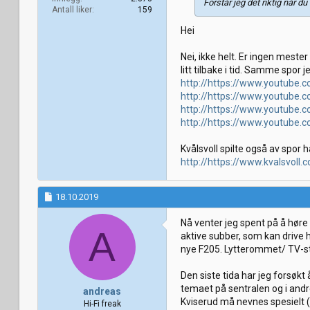
Forstår jeg det riktig når d
Antall liker
159
Hei
Nei, ikke helt. Er ingen meste
litt tilbake i tid. Samme spor jeg
http://https://www.youtube
http://https://www.youtub
http://https://www.youtube.
http://https://www.youtub
Kvålsvoll spilte også av spor 
http://https://www.kvalsvol
18.10.2019
Nå venter jeg spent på å høre
A
aktive subber, som kan drive hv
nye F205. Lytterommet/ TV-stua
Den siste tida har jeg forsøk
temaet på sentralen og i andre
andreas
Kviserud må nevnes spesielt (
Hi-Fi freak