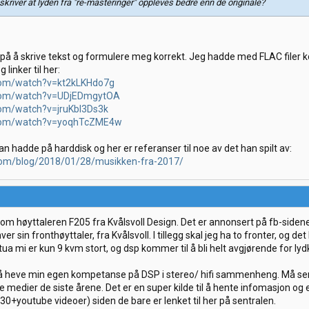
u skriver at lyden fra "re-masteringer" oppleves bedre enn de originale?
r på å skrive tekst og formulere meg korrekt. Jeg hadde med FLAC filer ko
 linker til her:
.com/watch?v=kt2kLKHdo7g
e.com/watch?v=UDjEDmgytOA
com/watch?v=jruKbl3Ds3k
e.com/watch?v=yoqhTcZME4w
han hadde på harddisk og her er referanser til noe av det han spilt av:
l.com/blog/2018/01/28/musikken-fra-2017/
 om høyttaleren F205 fra Kvålsvoll Design. Det er annonsert på fb-sidene
er sin fronthøyttaler, fra Kvålsvoll. I tillegg skal jeg ha to fronter, og d
 mi er kun 9 kvm stort, og dsp kommer til å bli helt avgjørende for lydk
t å heve min egen kompetanse på DSP i stereo/ hifi sammenheng. Må sende
 medier de siste årene. Det er en super kilde til å hente infomasjon og 
30+youtube videoer) siden de bare er lenket til her på sentralen.