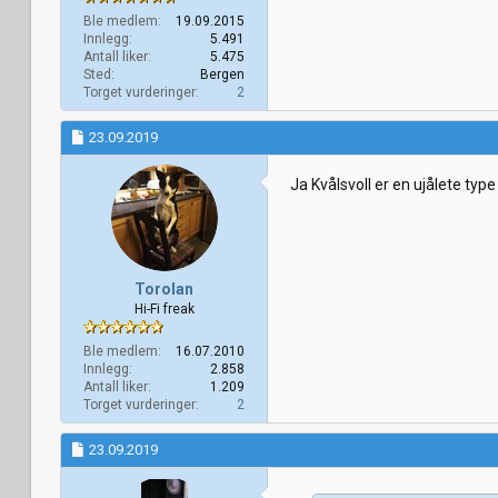
Ble medlem
19.09.2015
Innlegg
5.491
Antall liker
5.475
Sted
Bergen
Torget vurderinger
2
23.09.2019
Ja Kvålsvoll er en ujålete typ
Torolan
Hi-Fi freak
Ble medlem
16.07.2010
Innlegg
2.858
Antall liker
1.209
Torget vurderinger
2
23.09.2019