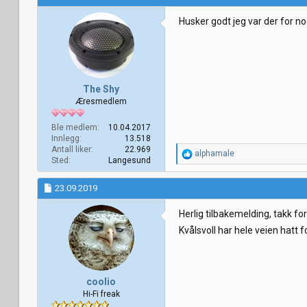
s
j
Husker godt jeg var der for no
o
n
e
r
:
The Shy
Æresmedlem
Ble medlem
10.04.2017
Innlegg
13.518
Antall liker
22.969
R
alphamale
Sted
Langesund
e
a
k
23.09.2019
s
j
Herlig tilbakemelding, takk for
o
Kvålsvoll har hele veien hatt f
n
e
r
:
coolio
Hi-Fi freak