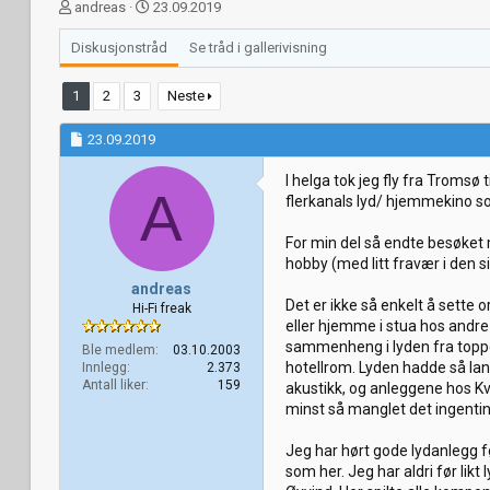
T
S
andreas
23.09.2019
r
t
å
a
Diskusjonstråd
Se tråd i gallerivisning
d
r
s
t
1
2
3
Neste
t
d
a
a
23.09.2019
r
t
t
o
I helga tok jeg fly fra Tromsø
e
A
flerkanals lyd/ hjemmekino so
r
For min del så endte besøket m
hobby (med litt fravær i den 
andreas
Det er ikke så enkelt å sette 
Hi-Fi freak
eller hjemme i stua hos andre
sammenheng i lyden fra toppen
Ble medlem
03.10.2003
hotellrom. Lyden hadde så lan
Innlegg
2.373
Antall liker
159
akustikk, og anleggene hos K
minst så manglet det ingentin
Jeg har hørt gode lydanlegg 
som her. Jeg har aldri før lik