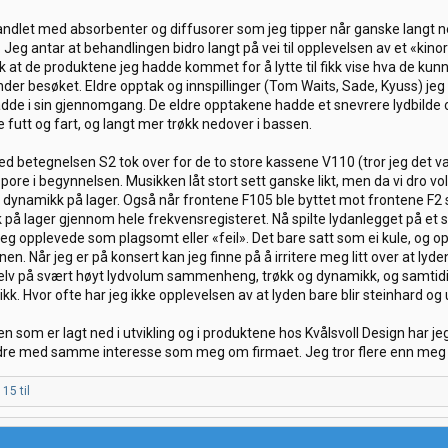
dlet med absorbenter og diffusorer som jeg tipper når ganske langt ned
 Jeg antar at behandlingen bidro langt på vei til opplevelsen av et «kinor
 at de produktene jeg hadde kommet for å lytte til fikk vise hva de kunn
v under besøket. Eldre opptak og innspillinger (Tom Waits, Sade, Kyuss)
adde i sin gjennomgang. De eldre opptakene hadde et snevrere lydbild
 futt og fart, og langt mer trøkk nedover i bassen.
betegnelsen S2 tok over for de to store kassene V110 (tror jeg det var
 spore i begynnelsen. Musikken låt stort sett ganske likt, men da vi dro
ynamikk på lager. Også når frontene F105 ble byttet mot frontene F2 so
 på lager gjennom hele frekvensregisteret. Nå spilte lydanlegget på et s
jeg opplevede som plagsomt eller «feil». Det bare satt som ei kule, og o
en. Når jeg er på konsert kan jeg finne på å irritere meg litt over at lyde
t selv på svært høyt lydvolum sammenheng, trøkk og dynamikk, og samtidig
sikk. Hvor ofte har jeg ikke opplevelsen av at lyden bare blir steinhard o
om er lagt ned i utvikling og i produktene hos Kvålsvoll Design har jeg 
ndre med samme interesse som meg om firmaet. Jeg tror flere enn meg ka
15 til