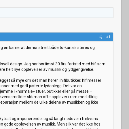
#1
eg og en kamerat demonstrert både to-kanals stereo og
svoll design. Jeg har bortimot 30 års fartstid med hifi som
re helt nye opplevelser av musikk og lydgjengivelse.
nlegget så mye om det man hører i hifibutikker, hifimesser
inoer med godt justerte lydanlegg. Det var en
hjemme i «normale» stuer, butikker eller på messe –
rekvensområder slik man ofte opplever i rom med dårlig
separasjon mellom de ulike delene av musikken og ikke
ytralt og imponerende, og så langt nedover i frekvens
den gode opplevelsen av musikk. Men slik var det ikke hos