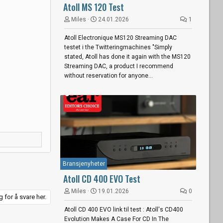
Atoll MS 120 Test
Miles
24.01.2026
1
Atoll Electronique MS120 Streaming DAC
testet i the Twitteringmachines "Simply
stated, Atoll has done it again with the MS120
Streaming DAC, a product I recommend
without reservation for anyone...
Bransjenyheter
Atoll CD 400 EVO Test
Miles
19.01.2026
0
 for å svare her.
Atoll CD 400 EVO link til test : Atoll's CD400
Evolution Makes A Case For CD In The