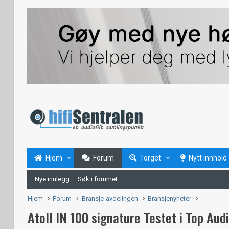
Hjem
Forum
Torget
Nytt innhold
Nye innlegg
Søk i forumet
Hjem
Forum
Bransje-avdelingen
Bransjenyheter
Atoll IN 100 signature Testet i Top Aud