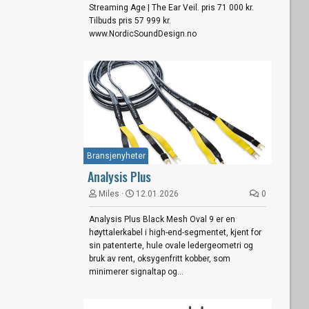
Streaming Age | The Ear Veil. pris 71 000 kr.
Tilbuds pris 57 999 kr.
www.NordicSoundDesign.no
Bransjenyheter
Analysis Plus
Miles
12.01.2026
0
Analysis Plus Black Mesh Oval 9 er en
høyttalerkabel i high-end-segmentet, kjent for
sin patenterte, hule ovale ledergeometri og
bruk av rent, oksygenfritt kobber, som
minimerer signaltap og...