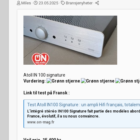
T
S
K
Miles
23.05.2025
Bransjenyheter
r
t
a
å
a
t
d
r
e
s
t
g
t
d
o
a
a
r
r
t
i
t
o
e
r
Atoll IN 100 signature
Vurdering:
Link til test på Fransk :
Test Atoll IN100 Signature : un ampli Hifi français, totalement audio
L'intégré stéréo IN100 Signature fait partie des modèles abord
France, évolutif, il a su nous convaincre.
www.on-mag.fr