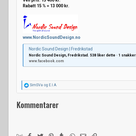
Veil pris. 15 400 kr.
Rabatt 15 % = 13 000 kr.
www.NordicSoundDesign.no
Nordic Sound Design | Fredrikstad
Nordic Sound Design, Fredrikstad. 538 liker dette · 1 snakker 
www.facebook.com
R
SimSVa
og
E.I.A.
e
a
k
Kommentarer
s
j
o
n
e
r
:
Facebook
Twitter
Pinterest
Tumblr
WhatsApp
E-post
Link
Del: