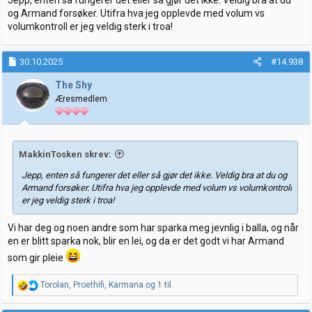
Jepp, enten så fungerer det eller så gjør det ikke. Veldig bra at du
og Armand forsøker. Utifra hva jeg opplevde med volum vs
volumkontroll er jeg veldig sterk i troa!
30.10.2025
#14.938
The Shy
Æresmedlem
MakkinTosken skrev:
Jepp, enten så fungerer det eller så gjør det ikke. Veldig bra at du og
Armand forsøker. Utifra hva jeg opplevde med volum vs volumkontroll
er jeg veldig sterk i troa!
Vi har deg og noen andre som har sparka meg jevnlig i balla, og når
en er blitt sparka nok, blir en lei, og da er det godt vi har Armand
som gir pleie
R
Torolan
,
Proethifi
,
Karmana
og 1 til
e
a