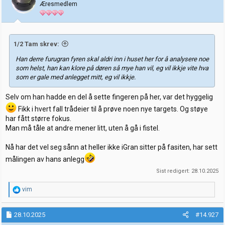
Æresmedlem
n
e
r
:
1/2 Tam skrev:
Han derre furugran fyren skal aldri inn i huset her for å analysere noe
som helst, han kan klore på døren så mye han vil, eg vil ikkje vite hva
som er gale med anlegget mitt, eg vil ikkje.
Selv om han hadde en del å sette fingeren på her, var det hyggelig
Fikk i hvert fall trådeier til å prøve noen nye targets. Og støye
har fått større fokus.
Man må tåle at andre mener litt, uten å gå i fistel.
Nå har det vel seg sånn at heller ikke iGran sitter på fasiten, har sett
målingen av hans anlegg
Sist redigert:
28.10.2025
R
vim
e
a
k
28.10.2025
#14.927
s