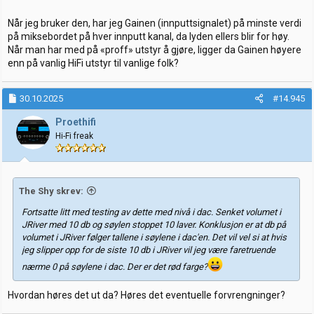
Når jeg bruker den, har jeg Gainen (innputtsignalet) på minste verdi
på miksebordet på hver innputt kanal, da lyden ellers blir for høy.
Når man har med på «proff» utstyr å gjøre, ligger da Gainen høyere
enn på vanlig HiFi utstyr til vanlige folk?
30.10.2025
#14.945
Proethifi
Hi-Fi freak
The Shy skrev:
Fortsatte litt med testing av dette med nivå i dac. Senket volumet i
JRiver med 10 db og søylen stoppet 10 laver. Konklusjon er at db på
volumet i JRiver følger tallene i søylene i dac'en. Det vil vel si at hvis
jeg slipper opp for de siste 10 db i JRiver vil jeg være faretruende
nærme 0 på søylene i dac. Der er det rød farge?
Hvordan høres det ut da? Høres det eventuelle forvrengninger?