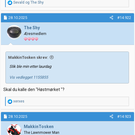
R
Sevald
og
The Shy
e
a
k
28.10.2025
#14.922
s
j
The Shy
o
Æresmedlem
n
e
r
:
MakkinTosken skrev:
Slik ble min etter laurdag
Vis vedlegget 1155855
Skal du kalle den "Høstmørket "?
R
xerxes
e
a
k
28.10.2025
#14.923
s
j
MakkinTosken
o
The Lawnmower Man
n