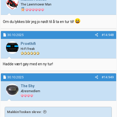
o
The Lawnmower Man
n
e
r
:
Om du lykkes blir jeg jo nødt til å ta en tur til!
30.10.2025
#14.948
Proethifi
Hi-Fi freak
Hadde vært gøy med en ny tur!
30.10.2025
#14.949
The Shy
Æresmedlem
MakkinTosken skrev: