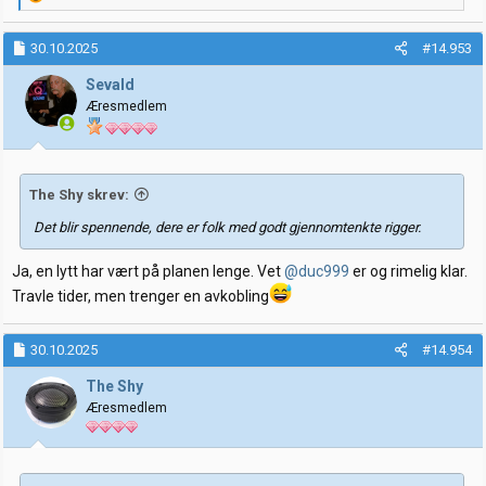
e
a
k
30.10.2025
#14.953
s
j
Sevald
o
Æresmedlem
n
e
r
:
The Shy skrev:
Det blir spennende, dere er folk med godt gjennomtenkte rigger.
Ja, en lytt har vært på planen lenge. Vet
@duc999
er og rimelig klar.
Travle tider, men trenger en avkobling
30.10.2025
#14.954
The Shy
Æresmedlem