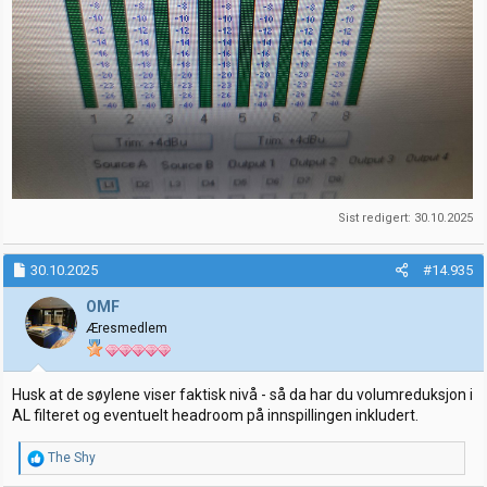
Sist redigert:
30.10.2025
30.10.2025
#14.935
OMF
Æresmedlem
Husk at de søylene viser faktisk nivå - så da har du volumreduksjon i
AL filteret og eventuelt headroom på innspillingen inkludert.
R
The Shy
e