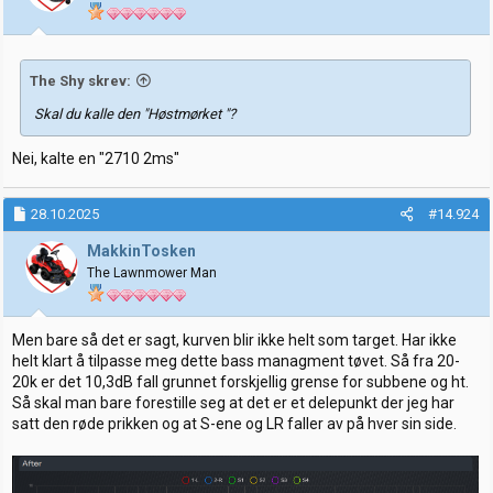
e
r
:
The Shy skrev:
Skal du kalle den "Høstmørket "?
Nei, kalte en "2710 2ms"
28.10.2025
#14.924
MakkinTosken
The Lawnmower Man
Men bare så det er sagt, kurven blir ikke helt som target. Har ikke
helt klart å tilpasse meg dette bass managment tøvet. Så fra 20-
20k er det 10,3dB fall grunnet forskjellig grense for subbene og ht.
Så skal man bare forestille seg at det er et delepunkt der jeg har
satt den røde prikken og at S-ene og LR faller av på hver sin side.