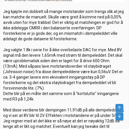
Jeg kjøpte inn dobbelt så mange motstander som trengs slik at jeg
kan matche de manuelt. Skulle være greit å komme ned på 0,05%
avvik uten for mye trøbbel. Det er viktig at matchingen er god for å
ikke ødelegge CMRR i den balanserte overføringen. DP
forsterkerne er jo gode der, og en mismatch i dempeleddet ville
ødelagt de gode dataene til forsterkerne.
Jeg valgte 1.8k i serie for å ikke overbelaste DAC for mye. Med 8V
signal må den levere 1,65mA med strøm til dempeleddet. Det skal
være uproblematisk siden den er laget for å drive 600 Ohm.
(13mA). Med såpass lave motstandsverdier vil støybidraget
(Johnsson noise) fra disse dempeleddene være kun 0,56uV. Det er
ca. 3-4 ganger lavere enn ekvivalent inngangsstøy på DP
forsterkerne og det ekstra støybidraget fra dempeleddet vil bli
forsvinnende lite. (7%).
Dette blir på en måte det samme som å "kortslutte" inngangene
med R3 på 1,24k.
Med disse verdiene blir dempingen 11,91dB på alle dempeleddene,
og vi ser at 8V blir til 2V. Effekten i motstandene er på under 5mW.
Jeg regner med at det ikke er så nøye at det er nøyaktig 12dB så
lenge alt er likt og matchet. Eventuelt kan jeg tweake det til