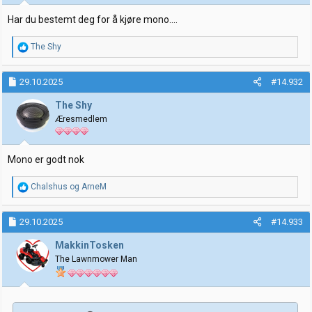
r
:
Har du bestemt deg for å kjøre mono....
R
The Shy
e
a
k
29.10.2025
#14.932
s
j
The Shy
o
Æresmedlem
n
e
r
:
Mono er godt nok
R
Chalshus
og
ArneM
e
a
k
29.10.2025
#14.933
s
j
MakkinTosken
o
The Lawnmower Man
n
e
r
: