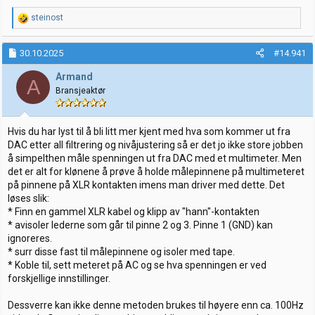
R
steinost
e
a
k
30.10.2025
#14.941
s
j
Armand
A
o
Bransjeaktør
n
e
r
:
Hvis du har lyst til å bli litt mer kjent med hva som kommer ut fra
DAC etter all filtrering og nivåjustering så er det jo ikke store jobben
å simpelthen måle spenningen ut fra DAC med et multimeter. Men
det er alt for klønene å prøve å holde målepinnene på multimeteret
på pinnene på XLR kontakten imens man driver med dette. Det
løses slik:
* Finn en gammel XLR kabel og klipp av "hann"-kontakten
* avisoler lederne som går til pinne 2 og 3. Pinne 1 (GND) kan
ignoreres.
* surr disse fast til målepinnene og isoler med tape.
* Koble til, sett meteret på AC og se hva spenningen er ved
forskjellige innstillinger.
Dessverre kan ikke denne metoden brukes til høyere enn ca. 100Hz