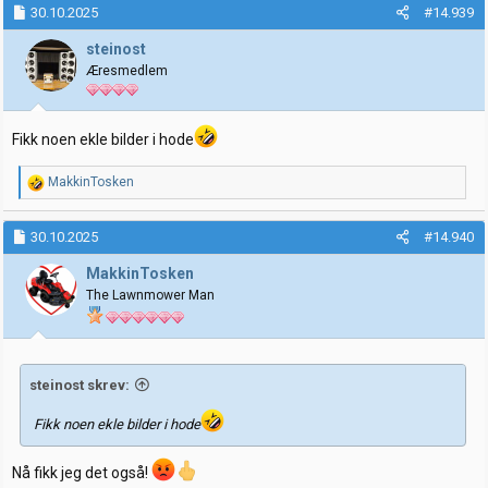
k
30.10.2025
#14.939
s
j
steinost
o
Æresmedlem
n
e
r
:
Fikk noen ekle bilder i hode
R
MakkinTosken
e
a
k
30.10.2025
#14.940
s
j
MakkinTosken
o
The Lawnmower Man
n
e
r
:
steinost skrev:
Fikk noen ekle bilder i hode
Nå fikk jeg det også!