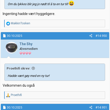
Om du lykkes blir jeg jo nødt til å ta en tur til!
Ingenting hadde vært hyggeligere.
R
MakkinTosken
e
a
k
30.10.2025
#14.950
s
j
The Shy
o
Æresmedlem
n
e
r
:
Proethifi skrev:
Hadde vært gøy med en ny tur!
Velkommen du også
R
Proethifi
e
a
k
30.10.2025
#14.951