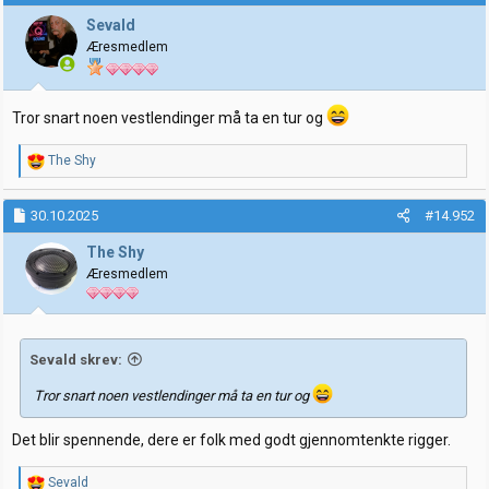
s
j
Sevald
o
Æresmedlem
n
e
r
:
Tror snart noen vestlendinger må ta en tur og
R
The Shy
e
a
k
30.10.2025
#14.952
s
j
The Shy
o
Æresmedlem
n
e
r
:
Sevald skrev:
Tror snart noen vestlendinger må ta en tur og
Det blir spennende, dere er folk med godt gjennomtenkte rigger.
R
Sevald