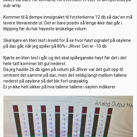
sub-amp
Kommer til å dempe innsignalet til forsterkerne 12 db så dac'en må
levere tilsvarende ut. Det er bare positiv så lenge ikke dac går i
klipping før du har høyeste ønskelige volum
Skal kjøre en liten test i kveld for å se hvor høyt signalet på søylene
på dac går, når jeg spiller på 80% i JRiver. Det er -10 db
Kjørte en liten test i går og det skal spilleganske høyt før det i det
hele tatt kommer litt gul nederst.
Da jeg hadde 26 db igjen på volum på JRiver var det gult opp til
omtrent det samme på dac, men det veldig langt mellom tallene
nederst på søylene så det blir fort unøyaktig.
Er jo ikke helt sikker på hva tallene tallene i søylen indikerer.