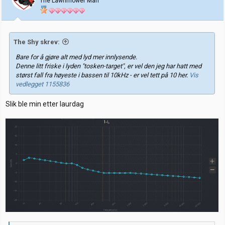
The Lawnmower Man
r
The Shy skrev:
Bare for å gjøre alt med lyd mer innlysende.
Denne litt friske i lyden "tosken-target", er vel den jeg har hatt med
størst fall fra høyeste i bassen til 10kHz - er vel tett på 10 her.
Vis
vedlegget 1155836
Slik ble min etter laurdag