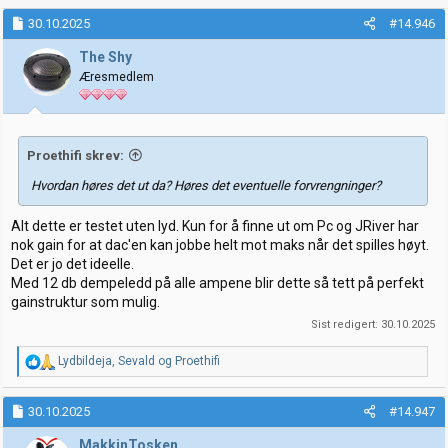
30.10.2025
#14.946
The Shy
Æresmedlem
Proethifi skrev:
Hvordan høres det ut da? Høres det eventuelle forvrengninger?
Alt dette er testet uten lyd. Kun for å finne ut om Pc og JRiver har
nok gain for at dac'en kan jobbe helt mot maks når det spilles høyt.
Det er jo det ideelle.
Med 12 db dempeledd på alle ampene blir dette så tett på perfekt
gainstruktur som mulig.
Sist redigert:
30.10.2025
R
Lydbildeja
,
Sevald
og
Proethifi
e
a
k
30.10.2025
#14.947
s
j
MakkinTosken