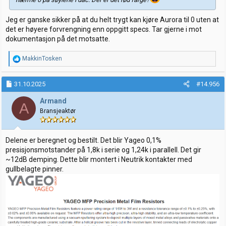
Jeg er ganske sikker på at du helt trygt kan kjøre Aurora til 0 uten at
det er høyere forvrengning enn oppgitt specs. Tar gjerne i mot
dokumentasjon på det motsatte.
R
MakkinTosken
e
a
k
31.10.2025
#14.956
s
j
Armand
A
o
Bransjeaktør
n
e
r
:
Delene er beregnet og bestilt. Det blir Yageo 0,1%
presisjonsmotstander på 1,8k i serie og 1,24k i parallell. Det gir
~12dB demping. Dette blir montert i Neutrik kontakter med
gullbelagte pinner.