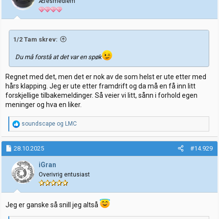
Æresmedlem
n
e
r
:
1/2 Tam skrev:
Du må forstå at det var en spøk
Regnet med det, men det er nok av de som helst er ute etter med
hårs klapping. Jeg er ute etter framdrift og da må en få inn litt
forskjellige tilbakemeldinger. Så veier vi litt, sånn i forhold egen
meninger og hva en liker.
R
soundscape
og
LMC
e
a
k
28.10.2025
#14.929
s
j
iGran
o
Overivrig entusiast
n
e
r
:
Jeg er ganske så snill jeg altså