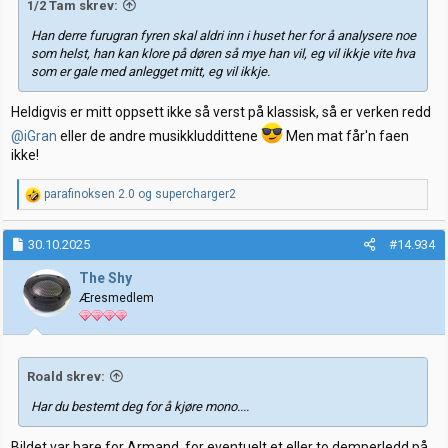
1/2 Tam skrev:
Han derre furugran fyren skal aldri inn i huset her for å analysere noe
som helst, han kan klore på døren så mye han vil, eg vil ikkje vite hva
som er gale med anlegget mitt, eg vil ikkje.
Heldigvis er mitt oppsett ikke så verst på klassisk, så er verken redd
@iGran
eller de andre musikkluddittene
Men mat får'n faen
ikke!
R
parafinoksen 2.0
og
supercharger2
e
a
k
30.10.2025
#14.934
s
j
The Shy
o
Æresmedlem
n
e
r
:
Roald skrev:
Har du bestemt deg for å kjøre mono....
Bildet var bare for Armand, for eventuelt et eller to demperledd på