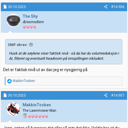
a
k
30.10.2025
#14.936
s
j
The Shy
o
Æresmedlem
n
e
r
:
OMF skrev:
Husk at de søylene viser faktisk nivå - så da har du volumreduksjon i
AL filteret og eventuelt headroom på innspillingen inkludert.
Det er faktisk nivå ut av dac jeg er nysgjerrig på
R
MakkinTosken
e
a
k
30.10.2025
#14.937
s
j
MakkinTosken
o
The Lawnmower Man
n
e
r
: