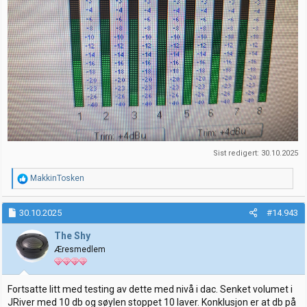
Sist redigert:
30.10.2025
R
MakkinTosken
e
a
k
30.10.2025
#14.943
s
j
The Shy
o
Æresmedlem
n
e
r
:
Fortsatte litt med testing av dette med nivå i dac. Senket volumet i
JRiver med 10 db og søylen stoppet 10 laver. Konklusjon er at db på