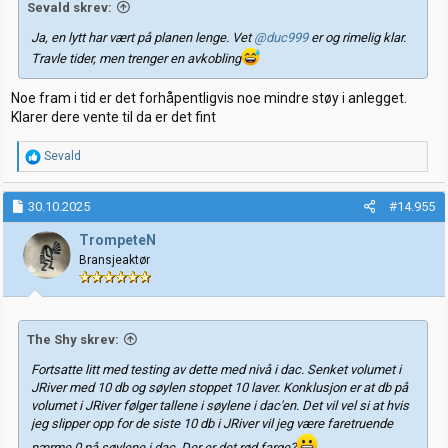
Sevald skrev:
Ja, en lytt har vært på planen lenge. Vet
@duc999
er og rimelig klar.
Travle tider, men trenger en avkobling
Noe fram i tid er det forhåpentligvis noe mindre støy i anlegget.
Klarer dere vente til da er det fint
R
Sevald
e
a
k
30.10.2025
#14.955
s
j
TrompeteN
o
Bransjeaktør
n
e
r
:
The Shy skrev:
Fortsatte litt med testing av dette med nivå i dac. Senket volumet i
JRiver med 10 db og søylen stoppet 10 laver. Konklusjon er at db på
volumet i JRiver følger tallene i søylene i dac'en. Det vil vel si at hvis
jeg slipper opp for de siste 10 db i JRiver vil jeg være faretruende
nærme 0 på søylene i dac. Der er det rød farge?