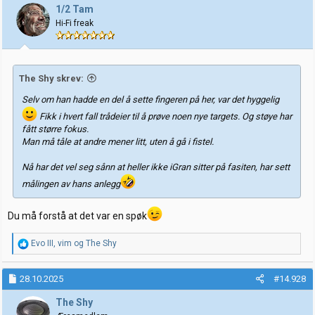
j
1/2 Tam
o
Hi-Fi freak
n
e
r
:
The Shy skrev:
Selv om han hadde en del å sette fingeren på her, var det hyggelig
Fikk i hvert fall trådeier til å prøve noen nye targets. Og støye har
fått større fokus.
Man må tåle at andre mener litt, uten å gå i fistel.
Nå har det vel seg sånn at heller ikke iGran sitter på fasiten, har sett
målingen av hans anlegg
Du må forstå at det var en spøk
R
Evo III
,
vim
og
The Shy
e
a
k
28.10.2025
#14.928
s
j
The Shy
o