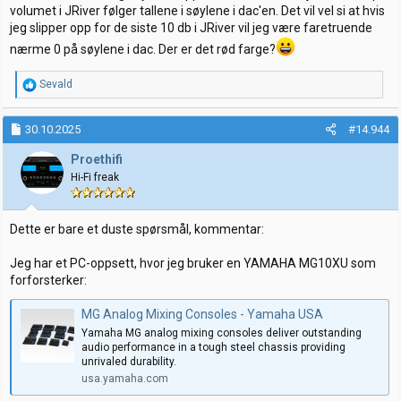
volumet i JRiver følger tallene i søylene i dac'en. Det vil vel si at hvis
jeg slipper opp for de siste 10 db i JRiver vil jeg være faretruende
nærme 0 på søylene i dac. Der er det rød farge?
R
Sevald
e
a
k
30.10.2025
#14.944
s
j
Proethifi
o
Hi-Fi freak
n
e
r
:
Dette er bare et duste spørsmål, kommentar:
Jeg har et PC-oppsett, hvor jeg bruker en YAMAHA MG10XU som
forforsterker:
MG Analog Mixing Consoles - Yamaha USA
Yamaha MG analog mixing consoles deliver outstanding
audio performance in a tough steel chassis providing
unrivaled durability.
usa.yamaha.com