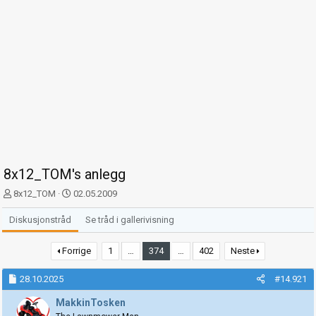
8x12_TOM's anlegg
T
S
8x12_TOM
02.05.2009
r
t
å
a
Diskusjonstråd
Se tråd i gallerivisning
d
r
s
t
Forrige
1
…
374
…
402
Neste
t
d
a
a
28.10.2025
#14.921
r
t
t
o
MakkinTosken
e