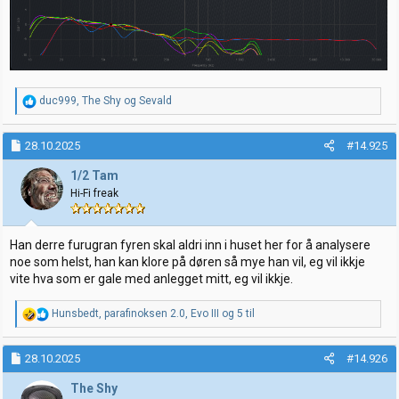
R
duc999
,
The Shy
og
Sevald
e
a
k
28.10.2025
#14.925
s
j
1/2 Tam
o
Hi-Fi freak
n
e
r
:
Han derre furugran fyren skal aldri inn i huset her for å analysere
noe som helst, han kan klore på døren så mye han vil, eg vil ikkje
vite hva som er gale med anlegget mitt, eg vil ikkje.
R
Hunsbedt
,
parafinoksen 2.0
,
Evo III
og 5 til
e
a
k
28.10.2025
#14.926
s
j
The Shy
o