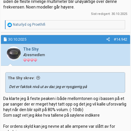
siden de fleste rimelige multimeter blir unøyaktige over denne
frekvensen. Noen modeller går høyere.
Sist redigert:
30.10.2025
R
Naturlyd
og
Proethifi
e
a
k
30.10.2025
#14.942
s
j
The Shy
o
Æresmedlem
n
e
r
:
The Shy skrev:
Det er faktisk nivå ut av dac jeg er nysgjerrig på
Da klarte jeg å feste peaken i både mellomtonen og i bassen på et
par sanger der er meget høyt tatt opp og det jeg vil kalle uforsvarlig
høyt når den blir spilt på 80% volum. (-10db)
Som sagt vet jeg ikke hva tallene på søylene indikere
For ordens skyld kan jeg nevne at alle ampene var slått av for