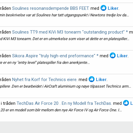
tråden
Soulines resonansdempende BBS FEET.
med
Liker
.
in beskrivelse var at Soulines har tatt utgangspunkt i Newtons tredje lov da...
tråden
Soulines TT9 med KiVi M3 tonearm "outstanding product" *
m
 KiVi M3 tonearm. Det er en utmerkelse som viser at dette er en platespiller...
tråden
Sikora Aspire "truly high-end preformance" *
med
Liker
.
er en ny "entry level" platespiller fra den anerkjente...
tråden
Nyhet fra Korf for Technics eiere.
med
Liker
.
illere .Den er bearbeidet i AirCraft aluminium og nøye tilpasset Technics arm...
i tråden
TechDas Air Force 20 . En ny Modell fra TechDas.
med
L
20 er en modell som blir mellom den nye Air Force IV og Air Force One. I...