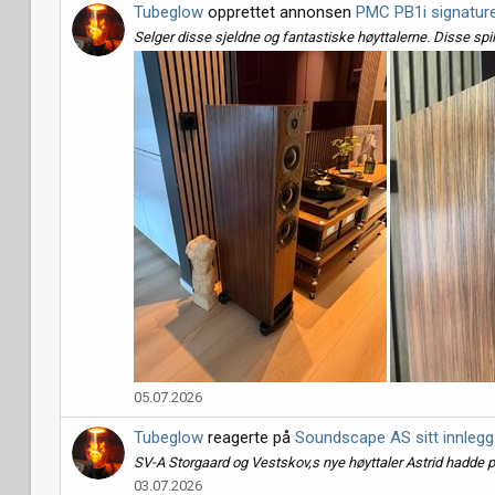
Tubeglow
opprettet annonsen
PMC PB1i signatur
Selger disse sjeldne og fantastiske høyttalerne. Disse spi
05.07.2026
Tubeglow
reagerte på
Soundscape AS sitt innlegg
SV-A Storgaard og Vestskov,s nye høyttaler Astrid hadde p
03.07.2026