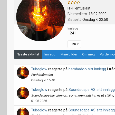
Hi-Fi entusiast
Ble medlem
18.02.2009
Sist sett
Onsdag kl 22:50
Innlegg
241
Finn
Nyeste aktivitet
Innlegg
Mine bilder
Om meg
Vurderinge
Tubeglow
reagerte på
bambadoo sitt innlegg
i tr
Enshittification
Onsdag kl 16:40
Tubeglow
reagerte på
Soundscape AS sitt innlegg
Soundscape har gjennom sommeren satt inn ny ut stilling 
01.08.2026
Tubeglow
reagerte på
Soundscape AS sitt innlegg