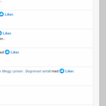
..
Liker
.
Liker
.
n...
ed
Liker
.
illegg i prisen . Begrenset antall
med
Liker
.