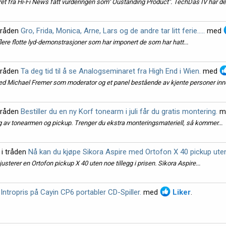
t fra Hi-Fi News fått vurderingen som" Oustanding Product". TechDas IV har de.
tråden
Gro, Frida, Monica, Arne, Lars og de andre tar litt ferie.....
med
et flere flotte lyd-demonstrasjoner som har imponert de som har hatt...
tråden
Ta deg tid til å se Analogseminaret fra High End i Wien.
med
med Michael Fremer som moderator og et panel bestående av kjente personer inne
tråden
Bestiller du en ny Korf tonearm i juli får du gratis montering.
m
ring av tonearmen og pickup. Trenger du ekstra monteringsmateriell, så kommer...
i tråden
Nå kan du kjøpe Sikora Aspire med Ortofon X 40 pickup uten t
justerer en Ortofon pickup X 40 uten noe tillegg i prisen. Sikora Aspire...
n
Intropris på Cayin CP6 portabler CD-Spiller.
med
Liker
.