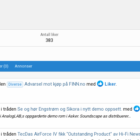
Antall liker
383
r (0)
Annonser
åden
Advarsel mot kjøp på FINN.no
med
Liker
.
Diverse
i tråden
Se og hør Engstrøm og Sikora i nytt demo oppsett.
med
i AnalogLAB,s oppgarderte demo rom i Asker. Soundscape as distribuerer...
i tråden
TecDas AirForce IV fikk "Outstanding Product" av Hi-Fi New