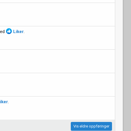
ed
Liker
.
iker
.
Vis eldre oppføringer