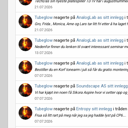
TechDas sin nyeste platespiller TD IV har i augustnummere
21.07.2026
Tubeglow
reagerte på
AnalogLab as sitt innlegg
i 
Gro, Frida , Monica, Arne og Lars tar litt fri etter å ha lag
21.07.2026
Tubeglow
reagerte på
AnalogLab as sitt innlegg
i 
Nedenfor finner du lenken til svært interessant seminar 
13.07.2026
Tubeglow
reagerte på
AnalogLab as sitt innlegg
i 
Bestiller du en Korf tonearm i juli så får du gratis monte
07.07.2026
Tubeglow
reagerte på
Soundscape AS sitt innlegg
Vi har kjøpt inn noen få Sikora Aspire hvor vi setter opp og 
07.07.2026
Tubeglow
reagerte på
Entropy sitt innlegg
i tråde
Frua så litt rart på meg når jeg sa jeg hadde lyst på CP6….
07.07.2026