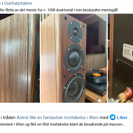
e
i
Gulvhøyttalere
.
ller fletta av det meste fra +- 100k bruktverdi i min beskjedne mening😅
i tråden
Astrid fikk en fantastisk mottakelse i Wien
med
Liker
.
remiere i Wien og fikk en flott mottakelse blant de besøkende på messen...