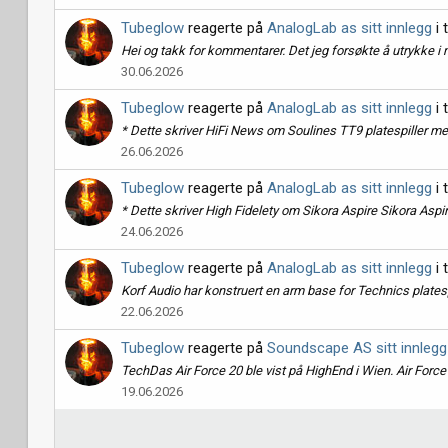
Tubeglow
reagerte på
AnalogLab as sitt innlegg
i 
Hei og takk for kommentarer. Det jeg forsøkte å utrykke i m
30.06.2026
Tubeglow
reagerte på
AnalogLab as sitt innlegg
i 
* Dette skriver HiFi News om Soulines TT9 platespiller med
26.06.2026
Tubeglow
reagerte på
AnalogLab as sitt innlegg
i 
* Dette skriver High Fidelety om Sikora Aspire Sikora Aspire 
24.06.2026
Tubeglow
reagerte på
AnalogLab as sitt innlegg
i 
Korf Audio har konstruert en arm base for Technics platesp
22.06.2026
Tubeglow
reagerte på
Soundscape AS sitt innlegg
TechDas Air Force 20 ble vist på HighEnd i Wien. Air Force 
19.06.2026