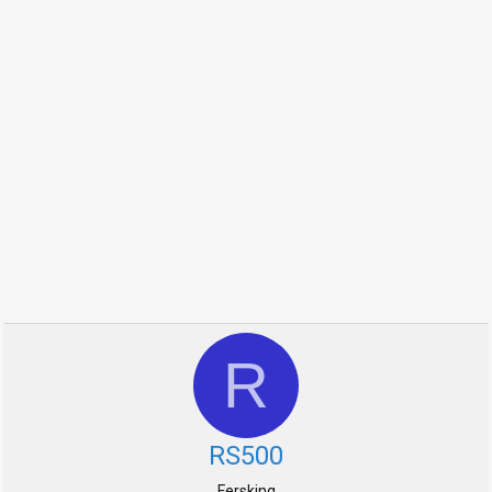
R
RS500
Fersking