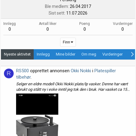
Ble medlem
26.04.2017
Sist sett
11.07.2026
Innlegg
Antall liker
Poeng
Vurderinger
0
0
0
0
Finn
Nyeste aktivitet
Innlegg
Mine bilder
Om meg
Vurderinger
Ann
RS500
opprettet annonsen
Okki Nokki
i
Platespiller
R
tilbehør
.
Selger en eldre modell Okki Nokki plate/lp vasker. Denne har vært
ubrukt og stått ny i eske inntil jeg tok den i bruk. Har vasket ca 15...