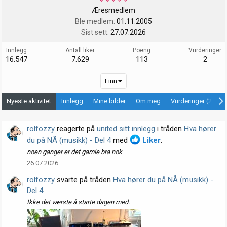
Æresmedlem
Ble medlem
01.11.2005
Sist sett
27.07.2026
Innlegg
Antall liker
Poeng
Vurderinger
16.547
7.629
113
2
Finn
Nyeste aktivitet
Innlegg
Mine bilder
Om meg
Vurderinger (2)
rolfozzy
reagerte på
united sitt innlegg
i tråden
Hva hører
du på NÅ (musikk) - Del 4
med
Liker
.
noen ganger er det gamle bra nok
26.07.2026
rolfozzy
svarte på tråden
Hva hører du på NÅ (musikk) -
Del 4
.
Ikke det værste å starte dagen med.