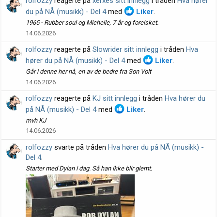
rolfozzy
reagerte på
xerxes sitt innlegg
i tråden
Hva hører
du på NÅ (musikk) - Del 4
med
Liker
.
1965 - Rubber soul og Michelle, 7 år og forelsket.
14.06.2026
rolfozzy
reagerte på
Slowrider sitt innlegg
i tråden
Hva
hører du på NÅ (musikk) - Del 4
med
Liker
.
Går i denne her nå, en av de bedre fra Son Volt
14.06.2026
rolfozzy
reagerte på
KJ sitt innlegg
i tråden
Hva hører du
på NÅ (musikk) - Del 4
med
Liker
.
mvh KJ
14.06.2026
rolfozzy
svarte på tråden
Hva hører du på NÅ (musikk) -
Del 4
.
Starter med Dylan i dag. Så han ikke blir glemt.