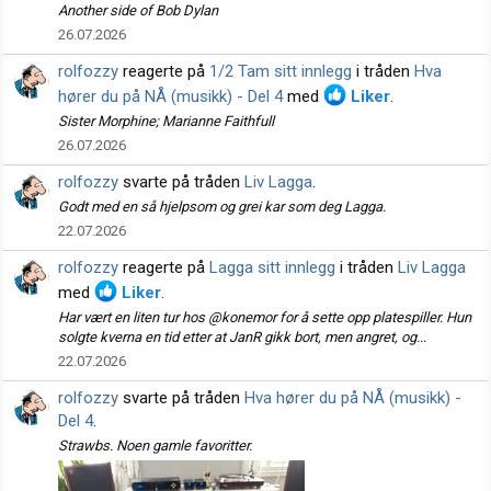
Another side of Bob Dylan
26.07.2026
rolfozzy
reagerte på
1/2 Tam sitt innlegg
i tråden
Hva
hører du på NÅ (musikk) - Del 4
med
Liker
.
Sister Morphine; Marianne Faithfull
26.07.2026
rolfozzy
svarte på tråden
Liv Lagga
.
Godt med en så hjelpsom og grei kar som deg Lagga.
22.07.2026
rolfozzy
reagerte på
Lagga sitt innlegg
i tråden
Liv Lagga
med
Liker
.
Har vært en liten tur hos @konemor for å sette opp platespiller. Hun
solgte kverna en tid etter at JanR gikk bort, men angret, og...
22.07.2026
rolfozzy
svarte på tråden
Hva hører du på NÅ (musikk) -
Del 4
.
Strawbs. Noen gamle favoritter.