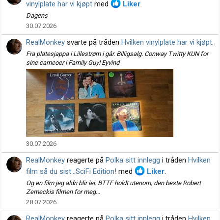
vinylplate har vi kjøpt
med
Liker
.
Dagens
30.07.2026
RealMonkey
svarte på tråden
Hvilken vinylplate har vi kjøpt
.
Fra platesjappa i Lillestrøm i går. Billigsalg. Conway Twitty KUN for
sine cameoer i Family Guy! Eyvind
30.07.2026
RealMonkey
reagerte på
Polka sitt innlegg
i tråden
Hvilken
film så du sist...SciFi Edition!
med
Liker
.
Og en film jeg aldri blir lei. BTTF holdt utenom, den beste Robert
Zemeckis filmen for meg...
28.07.2026
RealMonkey
reagerte på
Polka sitt innlegg
i tråden
Hvilken