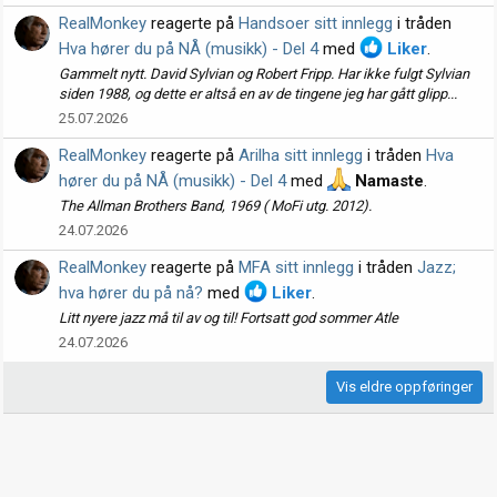
RealMonkey
reagerte på
Handsoer sitt innlegg
i tråden
Hva hører du på NÅ (musikk) - Del 4
med
Liker
.
Gammelt nytt. David Sylvian og Robert Fripp. Har ikke fulgt Sylvian
siden 1988, og dette er altså en av de tingene jeg har gått glipp...
25.07.2026
RealMonkey
reagerte på
Arilha sitt innlegg
i tråden
Hva
hører du på NÅ (musikk) - Del 4
med
Namaste
.
The Allman Brothers Band, 1969 ( MoFi utg. 2012).
24.07.2026
RealMonkey
reagerte på
MFA sitt innlegg
i tråden
Jazz;
hva hører du på nå?
med
Liker
.
Litt nyere jazz må til av og til! Fortsatt god sommer Atle
24.07.2026
Vis eldre oppføringer