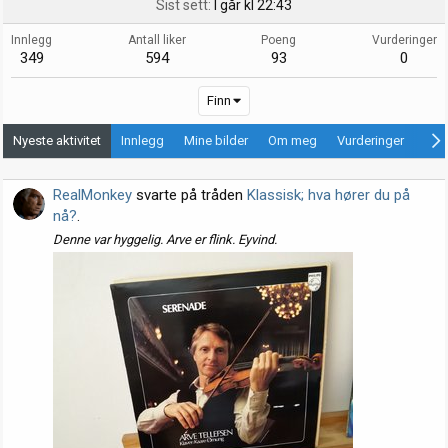
Sist sett
I går kl 22:43
Innlegg
Antall liker
Poeng
Vurderinger
349
594
93
0
Finn
Nyeste aktivitet
Innlegg
Mine bilder
Om meg
Vurderinger
Ann
RealMonkey
svarte på tråden
Klassisk; hva hører du på
nå?
.
Denne var hyggelig. Arve er flink. Eyvind.