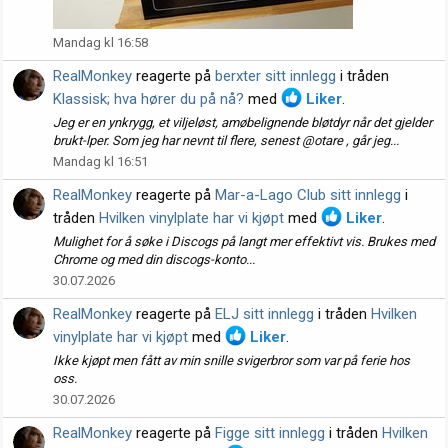
Mandag kl 16:58
RealMonkey
reagerte på
berxter sitt innlegg
i tråden
Klassisk; hva hører du på nå?
med
Liker
.
Jeg er en ynkrygg, et viljeløst, amøbelignende bløtdyr når det gjelder
brukt-lper. Som jeg har nevnt til flere, senest @otare , går jeg...
Mandag kl 16:51
RealMonkey
reagerte på
Mar-a-Lago Club sitt innlegg
i
tråden
Hvilken vinylplate har vi kjøpt
med
Liker
.
Mulighet for å søke i Discogs på langt mer effektivt vis. Brukes med
Chrome og med din discogs-konto...
30.07.2026
RealMonkey
reagerte på
ELJ sitt innlegg
i tråden
Hvilken
vinylplate har vi kjøpt
med
Liker
.
Ikke kjøpt men fått av min snille svigerbror som var på ferie hos
oss.
30.07.2026
RealMonkey
reagerte på
Figge sitt innlegg
i tråden
Hvilken