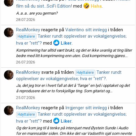
film så du sist...SciFi Edition!
med
Haha
.
A..a..a.. are you german?
28.07.2026
RealMonkey
reagerte på
Valentino sitt innlegg
i tråden
Tanker rundt opplevelser av vokalgjengivelse;
Høyttalere
hva er "rett"?
med
Liker
.
Komprimering har alltid vært brukt, og det er ikke uvanlig at ting låter
bedre med litt komprimering enn uten. God komprimering gjøres...
26.07.2026
RealMonkey
svarte på tråden
Tanker rundt
Høyttalere
opplevelser av vokalgjengivelse; hva er "rett"?
.
Ja, det jeg tror er i hvert fall at det å "fange" en lyd i opptaket og det
å reprodusere det er to forskjellige ting. Som gitarist og...
25.07.2026
RealMonkey
reagerte på
Irrgjenger sitt innlegg
i tråden
Tanker rundt opplevelser av vokalgjengivelse;
Høyttalere
hva er "rett"?
med
Liker
.
Og der kom jeg til å tenke på intervjuet med Øystein Sunde i Audio
for en mannsalder siden. Om ikke det var Vadseth'n sjøl som nevnte