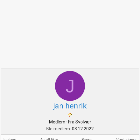
J
jan henrik
Medlem
·
Fra
Svolvær
Ble medlem
03.12.2022
Innlegg
Antall liker
Poeng
Vurderinger